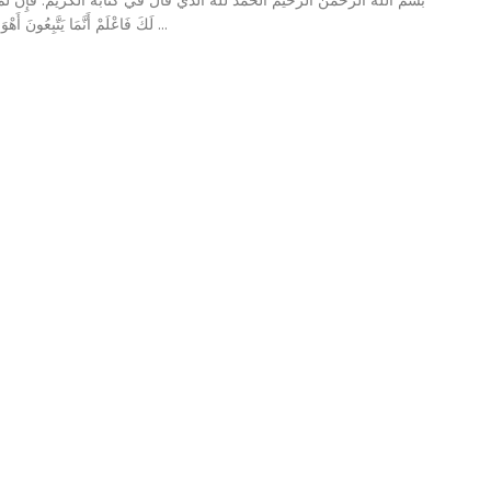
لَكَ فَاعْلَمْ أَنَّمَا يَتَّبِعُونَ أَهْوَاءَهُمْ وَمَنْ ...