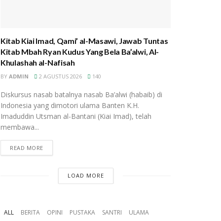
Kitab Kiai Imad, Qami’ al-Masawi, Jawab Tuntas
Kitab Mbah Ryan Kudus Yang Bela Ba’alwi, Al-
Khulashah al-Nafisah
BY
ADMIN
2 AGUSTUS 2026
140
Diskursus nasab batalnya nasab Ba’alwi (habaib) di
Indonesia yang dimotori ulama Banten K.H.
Imaduddin Utsman al-Bantani (Kiai Imad), telah
membawa...
READ MORE
LOAD MORE
ALL
BERITA
OPINI
PUSTAKA
SANTRI
ULAMA