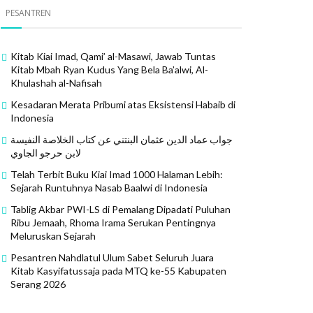
PESANTREN
Kitab Kiai Imad, Qami’ al-Masawi, Jawab Tuntas
Kitab Mbah Ryan Kudus Yang Bela Ba’alwi, Al-
Khulashah al-Nafisah
Kesadaran Merata Pribumi atas Eksistensi Habaib di
Indonesia
جواب عماد الدين عثمان البنتني عن كتاب الخلاصة النفيسة
لابن حرجو الجاوي
Telah Terbit Buku Kiai Imad 1000 Halaman Lebih:
Sejarah Runtuhnya Nasab Baalwi di Indonesia
Tablig Akbar PWI-LS di Pemalang Dipadati Puluhan
Ribu Jemaah, Rhoma Irama Serukan Pentingnya
Meluruskan Sejarah
Pesantren Nahdlatul Ulum Sabet Seluruh Juara
Kitab Kasyifatussaja pada MTQ ke-55 Kabupaten
Serang 2026