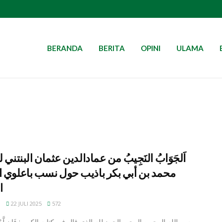
BERANDA
BERITA
OPINI
ULAMA
اَلجَوَابُ النَجِيبُ من عمادالدين عثمان البنتني 
محمد بن أبي بكر باذيب حول نسب باعلوي ا
ا
N
22 JULI 2025
572
بسم الله الرحمن الرحيم الحمد لله الذي قال في كتابه الكريم: فَإِن لَّمْ يَس