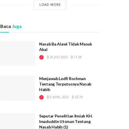
LOAD MORE
Baca
Juga
Nasab Ba Alawi Tidak Masuk
Akal
20 JULI 2023
71.6K
Menjawab Ludfi Rochman
Tentang Terputusnya Nasab
Habib
9 APRIL 2023
52.1K
Seputar Penelitian Ilmiah KH.
Imaduddin Utsman Tentang
Nasab Habib (1)