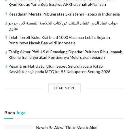
Ryan Kudus Yang Bela Ba’alwi, Al-Khulashah al-Nafisah
Kesadaran Merata Pribumi atas Eksistensi Habaib di Indonesia
جواب عماد الدين عثمان البنتني عن كتاب الخلاصة النفيسة لابن حرجو
الجاوي
Telah Terbit Buku Kiai Imad 1000 Halaman Lebih: Sejarah
Runtuhnya Nasab Baalwi di Indonesia
Tablig Akbar PWI-LS di Pemalang Dipadati Puluhan Ribu Jemaah,
Rhoma Irama Serukan Pentingnya Meluruskan Sejarah
Pesantren Nahdlatul Ulum Sabet Seluruh Juara Kitab
Kasyifatussaja pada MTQ ke-55 Kabupaten Serang 2026
LOAD MORE
Baca
Juga
Nasab Ba Alawi Tidak Masuk Akal