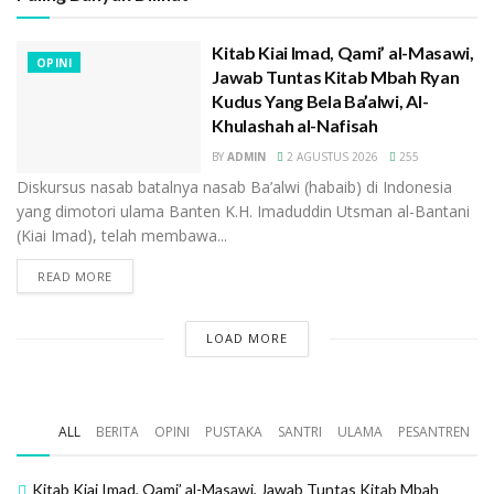
Kitab Kiai Imad, Qami’ al-Masawi,
OPINI
Jawab Tuntas Kitab Mbah Ryan
Kudus Yang Bela Ba’alwi, Al-
Khulashah al-Nafisah
BY
ADMIN
2 AGUSTUS 2026
255
Diskursus nasab batalnya nasab Ba’alwi (habaib) di Indonesia
yang dimotori ulama Banten K.H. Imaduddin Utsman al-Bantani
(Kiai Imad), telah membawa...
READ MORE
LOAD MORE
ALL
BERITA
OPINI
PUSTAKA
SANTRI
ULAMA
PESANTREN
Kitab Kiai Imad, Qami’ al-Masawi, Jawab Tuntas Kitab Mbah