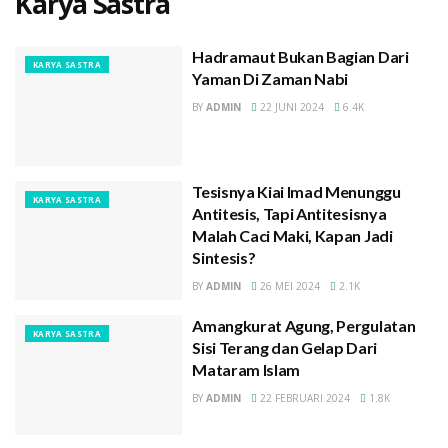
Karya Sastra
Hadramaut Bukan Bagian Dari
KARYA SASTRA
Yaman Di Zaman Nabi
BY
ADMIN
22 JUNI 2024
6.4K
Tesisnya Kiai Imad Menunggu
KARYA SASTRA
Antitesis, Tapi Antitesisnya
Malah Caci Maki, Kapan Jadi
Sintesis?
BY
ADMIN
26 MEI 2024
2.1K
Amangkurat Agung, Pergulatan
KARYA SASTRA
Sisi Terang dan Gelap Dari
Mataram Islam
BY
ADMIN
22 FEBRUARI 2024
1.8K