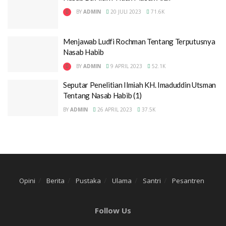
BY
ADMIN
20 JULI 2023
71.6K
Menjawab Ludfi Rochman Tentang Terputusnya
Nasab Habib
BY
ADMIN
9 APRIL 2023
52.1K
Seputar Penelitian Ilmiah KH. Imaduddin Utsman
Tentang Nasab Habib (1)
BY
ADMIN
26 APRIL 2023
37.5K
Opini
Berita
Pustaka
Ulama
Santri
Pesantren
Follow Us