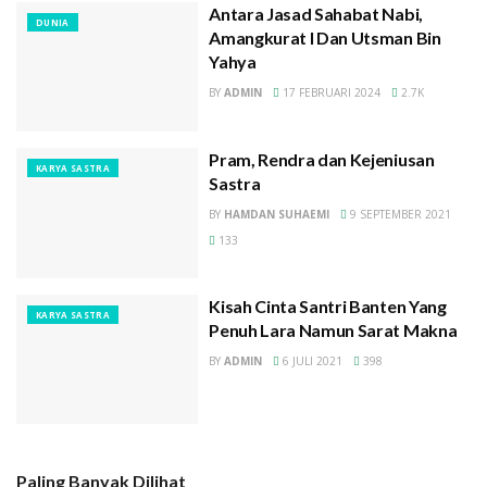
Antara Jasad Sahabat Nabi,
DUNIA
Amangkurat I Dan Utsman Bin
Yahya
BY
ADMIN
17 FEBRUARI 2024
2.7K
Pram, Rendra dan Kejeniusan
KARYA SASTRA
Sastra
BY
HAMDAN SUHAEMI
9 SEPTEMBER 2021
133
Kisah Cinta Santri Banten Yang
KARYA SASTRA
Penuh Lara Namun Sarat Makna
BY
ADMIN
6 JULI 2021
398
Paling Banyak Dilihat