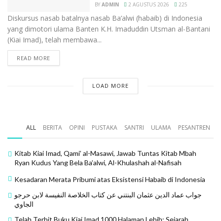
BY
ADMIN
2 AGUSTUS 2026
225
Diskursus nasab batalnya nasab Ba’alwi (habaib) di Indonesia
yang dimotori ulama Banten K.H. Imaduddin Utsman al-Bantani
(Kiai Imad), telah membawa...
READ MORE
LOAD MORE
ALL
BERITA
OPINI
PUSTAKA
SANTRI
ULAMA
PESANTREN
Kitab Kiai Imad, Qami’ al-Masawi, Jawab Tuntas Kitab Mbah
Ryan Kudus Yang Bela Ba’alwi, Al-Khulashah al-Nafisah
Kesadaran Merata Pribumi atas Eksistensi Habaib di Indonesia
جواب عماد الدين عثمان البنتني عن كتاب الخلاصة النفيسة لابن حرجو
الجاوي
Telah Terbit Buku Kiai Imad 1000 Halaman Lebih: Sejarah