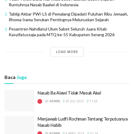
Runtuhnya Nasab Baalwi di Indonesia
Tablig Akbar PWI-LS di Pemalang Dipadati Puluhan Ribu Jemaah,
Rhoma Irama Serukan Pentingnya Meluruskan Sejarah
Pesantren Nahdlatul Ulum Sabet Seluruh Juara Kitab
Kasyifatussaja pada MTQ ke-55 Kabupaten Serang 2026
LOAD MORE
Baca
Juga
Nasab Ba Alawi Tidak Masuk Akal
BY
ADMIN
20 JULI 2023
71.6K
Menjawab Ludfi Rochman Tentang Terputusnya
Nasab Habib
BY
ADMIN
9 APRIL 2023
52.1K