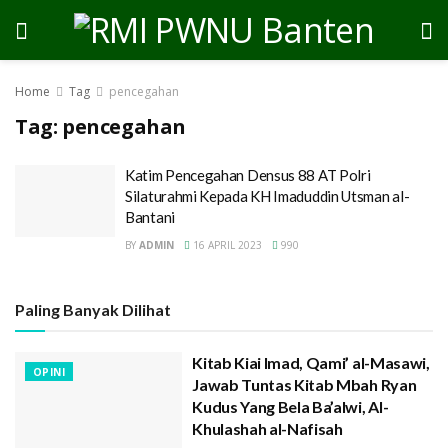
Home
Tag
pencegahan
Tag:
pencegahan
Katim Pencegahan Densus 88 AT Polri
Silaturahmi Kepada KH Imaduddin Utsman al-
Bantani
BY
ADMIN
16 APRIL 2023
990
Paling Banyak Dilihat
Kitab Kiai Imad, Qami’ al-Masawi,
OPINI
Jawab Tuntas Kitab Mbah Ryan
Kudus Yang Bela Ba’alwi, Al-
Khulashah al-Nafisah