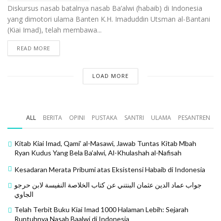
Diskursus nasab batalnya nasab Ba’alwi (habaib) di Indonesia
yang dimotori ulama Banten K.H. Imaduddin Utsman al-Bantani
(Kiai Imad), telah membawa...
READ MORE
LOAD MORE
ALL
BERITA
OPINI
PUSTAKA
SANTRI
ULAMA
PESANTREN
Kitab Kiai Imad, Qami’ al-Masawi, Jawab Tuntas Kitab Mbah
Ryan Kudus Yang Bela Ba’alwi, Al-Khulashah al-Nafisah
Kesadaran Merata Pribumi atas Eksistensi Habaib di Indonesia
جواب عماد الدين عثمان البنتني عن كتاب الخلاصة النفيسة لابن حرجو
الجاوي
Telah Terbit Buku Kiai Imad 1000 Halaman Lebih: Sejarah
Runtuhnya Nasab Baalwi di Indonesia