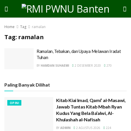
Home
Tag
ramalan
Tag:
ramalan
Ramalan, Tebakan, dan Upaya Melawan Iradat
Tuhan
BY
HAMDAN SUHAEMI
2 DESEMBER 2020
270
Paling Banyak Dilihat
Kitab Kiai Imad, Qami’ al-Masawi,
OPINI
Jawab Tuntas Kitab Mbah Ryan
Kudus Yang Bela Ba’alwi, Al-
Khulashah al-Nafisah
BY
ADMIN
2 AGUSTUS 2026
224