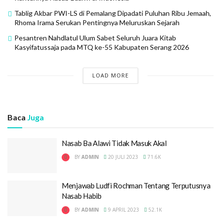
Tablig Akbar PWI-LS di Pemalang Dipadati Puluhan Ribu Jemaah,
Rhoma Irama Serukan Pentingnya Meluruskan Sejarah
Pesantren Nahdlatul Ulum Sabet Seluruh Juara Kitab
Kasyifatussaja pada MTQ ke-55 Kabupaten Serang 2026
LOAD MORE
Baca
Juga
Nasab Ba Alawi Tidak Masuk Akal
BY
ADMIN
20 JULI 2023
71.6K
Menjawab Ludfi Rochman Tentang Terputusnya
Nasab Habib
BY
ADMIN
9 APRIL 2023
52.1K