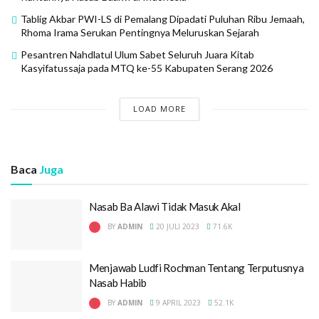
Tablig Akbar PWI-LS di Pemalang Dipadati Puluhan Ribu Jemaah,
Rhoma Irama Serukan Pentingnya Meluruskan Sejarah
Pesantren Nahdlatul Ulum Sabet Seluruh Juara Kitab
Kasyifatussaja pada MTQ ke-55 Kabupaten Serang 2026
LOAD MORE
Baca
Juga
Nasab Ba Alawi Tidak Masuk Akal
BY
ADMIN
20 JULI 2023
71.6K
Menjawab Ludfi Rochman Tentang Terputusnya
Nasab Habib
BY
ADMIN
9 APRIL 2023
52.1K