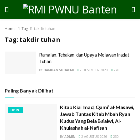
Home
Tag
takdir tuhan
Tag:
takdir tuhan
Ramalan, Tebakan, dan Upaya Melawan Iradat
Tuhan
BY
HAMDAN SUHAEMI
2 DESEMBER 2020
270
Paling Banyak Dilihat
Kitab Kiai Imad, Qami’ al-Masawi,
OPINI
Jawab Tuntas Kitab Mbah Ryan
Kudus Yang Bela Ba’alwi, Al-
Khulashah al-Nafisah
BY
ADMIN
2 AGUSTUS 2026
230