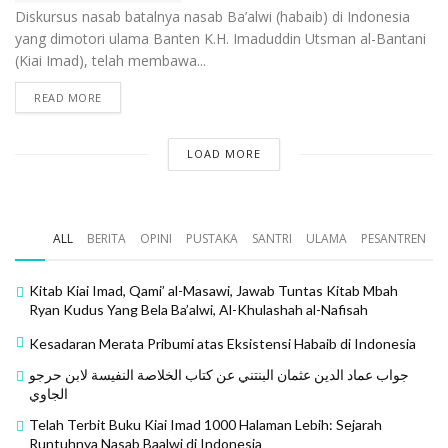
Diskursus nasab batalnya nasab Ba’alwi (habaib) di Indonesia
yang dimotori ulama Banten K.H. Imaduddin Utsman al-Bantani
(Kiai Imad), telah membawa...
READ MORE
LOAD MORE
ALL
BERITA
OPINI
PUSTAKA
SANTRI
ULAMA
PESANTREN
Kitab Kiai Imad, Qami’ al-Masawi, Jawab Tuntas Kitab Mbah
Ryan Kudus Yang Bela Ba’alwi, Al-Khulashah al-Nafisah
Kesadaran Merata Pribumi atas Eksistensi Habaib di Indonesia
جواب عماد الدين عثمان البنتني عن كتاب الخلاصة النفيسة لابن حرجو
الجاوي
Telah Terbit Buku Kiai Imad 1000 Halaman Lebih: Sejarah
Runtuhnya Nasab Baalwi di Indonesia