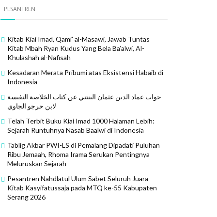
PESANTREN
Kitab Kiai Imad, Qami’ al-Masawi, Jawab Tuntas
Kitab Mbah Ryan Kudus Yang Bela Ba’alwi, Al-
Khulashah al-Nafisah
Kesadaran Merata Pribumi atas Eksistensi Habaib di
Indonesia
جواب عماد الدين عثمان البنتني عن كتاب الخلاصة النفيسة
لابن حرجو الجاوي
Telah Terbit Buku Kiai Imad 1000 Halaman Lebih:
Sejarah Runtuhnya Nasab Baalwi di Indonesia
Tablig Akbar PWI-LS di Pemalang Dipadati Puluhan
Ribu Jemaah, Rhoma Irama Serukan Pentingnya
Meluruskan Sejarah
Pesantren Nahdlatul Ulum Sabet Seluruh Juara
Kitab Kasyifatussaja pada MTQ ke-55 Kabupaten
Serang 2026