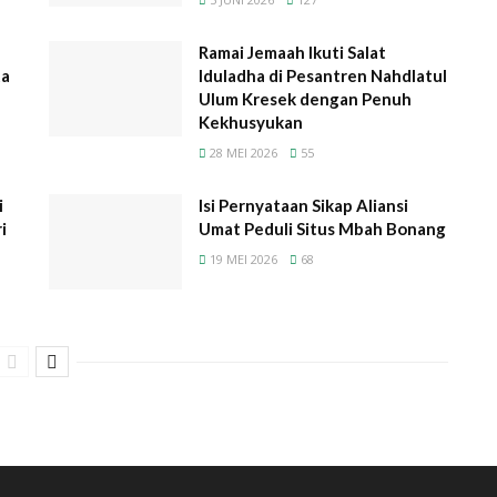
Ramai Jemaah Ikuti Salat
ta
Iduladha di Pesantren Nahdlatul
Ulum Kresek dengan Penuh
Kekhusyukan
28 MEI 2026
55
i
Isi Pernyataan Sikap Aliansi
i
Umat Peduli Situs Mbah Bonang
19 MEI 2026
68