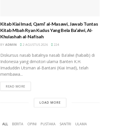
Kitab Kiai Imad, Qami’ al-Masawi, Jawab Tuntas
Kitab Mbah Ryan Kudus Yang Bela Ba’alwi, Al-
Khulashah al-Nafisah
BY
ADMIN
2 AGUSTUS 2026
224
Diskursus nasab batalnya nasab Ba’alwi (habaib) di
Indonesia yang dimotori ulama Banten K.H.
Imaduddin Utsman al-Bantani (Kiai Imad), telah
membawa...
READ MORE
LOAD MORE
ALL
BERITA
OPINI
PUSTAKA
SANTRI
ULAMA