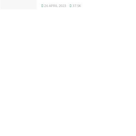
26 APRIL 2023
37.5K