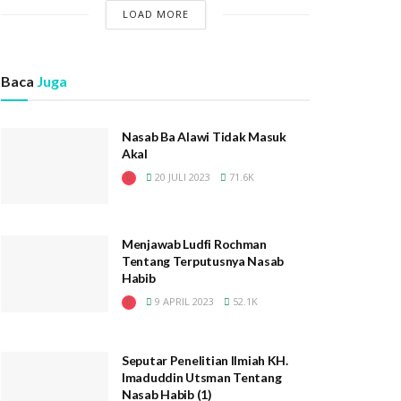
LOAD MORE
Baca
Juga
Nasab Ba Alawi Tidak Masuk
Akal
20 JULI 2023
71.6K
Menjawab Ludfi Rochman
Tentang Terputusnya Nasab
Habib
9 APRIL 2023
52.1K
Seputar Penelitian Ilmiah KH.
Imaduddin Utsman Tentang
Nasab Habib (1)