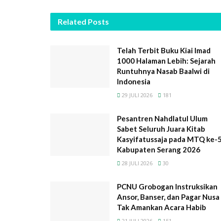
Related
Posts
Telah Terbit Buku Kiai Imad
1000 Halaman Lebih: Sejarah
Runtuhnya Nasab Baalwi di
Indonesia
29 JULI 2026
181
Pesantren Nahdlatul Ulum
Sabet Seluruh Juara Kitab
Kasyifatussaja pada MTQ ke-
Kabupaten Serang 2026
28 JULI 2026
30
PCNU Grobogan Instruksikan
Ansor, Banser, dan Pagar Nusa
Tak Amankan Acara Habib
21 JULI 2026
151