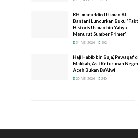
KH Imaduddin Utsman Al-
Bantani Luncurkan Buku “Fak
Historis Usman bin Yahya
Menurut Sumber Primer”
31 MEI 2026
502
Haji Habib bin Buja’, Pewaqaf d
Makkah, Asli Keturunan Neger
Aceh Bukan Ba’Alwi
20 MEI 2026
240