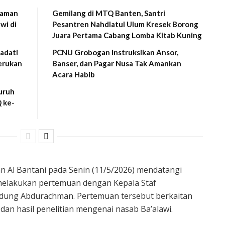
laman
Gemilang di MTQ Banten, Santri
wi di
Pesantren Nahdlatul Ulum Kresek Borong
Juara Pertama Cabang Lomba Kitab Kuning
adati
PCNU Grobogan Instruksikan Ansor,
erukan
Banser, dan Pagar Nusa Tak Amankan
Acara Habib
uruh
 ke-
 Al Bantani pada Senin (11/5/2026) mendatangi
 melakukan pertemuan dengan Kepala Staf
Dudung Abdurachman. Pertemuan tersebut berkaitan
n hasil penelitian mengenai nasab Ba’alawi.