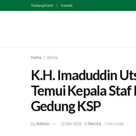
Tentang Kami
Kontak
Home
Berita
K.H. Imaduddin Ut
Temui Kepala Staf
Gedung KSP
by
Admin
12 Mei 2026
in
Berita
1 min read