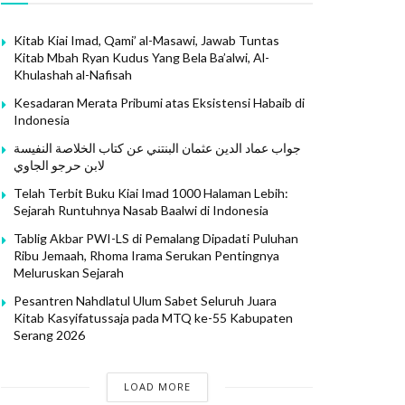
Kitab Kiai Imad, Qami’ al-Masawi, Jawab Tuntas
Kitab Mbah Ryan Kudus Yang Bela Ba’alwi, Al-
Khulashah al-Nafisah
Kesadaran Merata Pribumi atas Eksistensi Habaib di
Indonesia
جواب عماد الدين عثمان البنتني عن كتاب الخلاصة النفيسة
لابن حرجو الجاوي
Telah Terbit Buku Kiai Imad 1000 Halaman Lebih:
Sejarah Runtuhnya Nasab Baalwi di Indonesia
Tablig Akbar PWI-LS di Pemalang Dipadati Puluhan
Ribu Jemaah, Rhoma Irama Serukan Pentingnya
Meluruskan Sejarah
Pesantren Nahdlatul Ulum Sabet Seluruh Juara
Kitab Kasyifatussaja pada MTQ ke-55 Kabupaten
Serang 2026
LOAD MORE