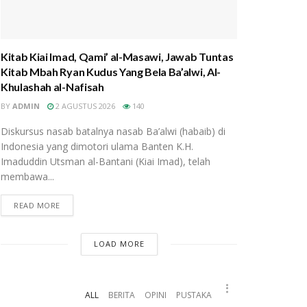
Kitab Kiai Imad, Qami’ al-Masawi, Jawab Tuntas
Kitab Mbah Ryan Kudus Yang Bela Ba’alwi, Al-
Khulashah al-Nafisah
BY
ADMIN
2 AGUSTUS 2026
140
Diskursus nasab batalnya nasab Ba’alwi (habaib) di
Indonesia yang dimotori ulama Banten K.H.
Imaduddin Utsman al-Bantani (Kiai Imad), telah
membawa...
READ MORE
LOAD MORE
ALL
BERITA
OPINI
PUSTAKA