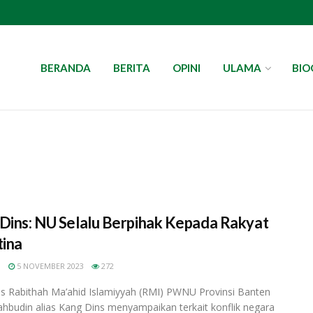
BERANDA
BERITA
OPINI
ULAMA
BIO
Dins: NU Selalu Berpihak Kepada Rakyat
tina
N
5 NOVEMBER 2023
272
is Rabithah Ma’ahid Islamiyyah (RMI) PWNU Provinsi Banten
ahbudin alias Kang Dins menyampaikan terkait konflik negara