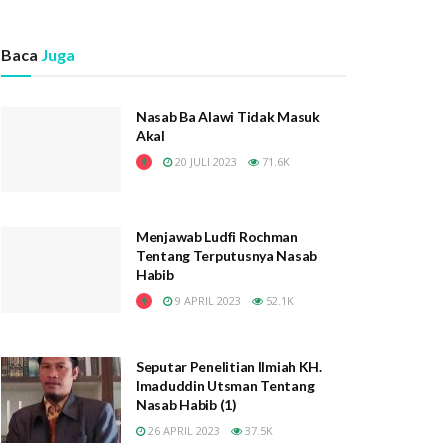
Baca
Juga
Nasab Ba Alawi Tidak Masuk
Akal
20 JULI 2023
71.6K
Menjawab Ludfi Rochman
Tentang Terputusnya Nasab
Habib
9 APRIL 2023
52.1K
Seputar Penelitian Ilmiah KH.
Imaduddin Utsman Tentang
Nasab Habib (1)
26 APRIL 2023
37.5K