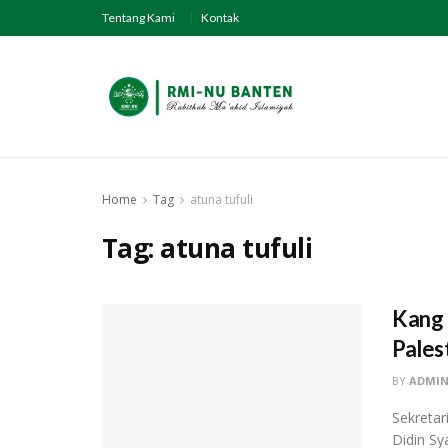
Tentang Kami
Kontak
Home
Tag
atuna tufuli
Tag:
atuna tufuli
Kang 
Pales
BY
ADMI
Sekretar
Didin Sy