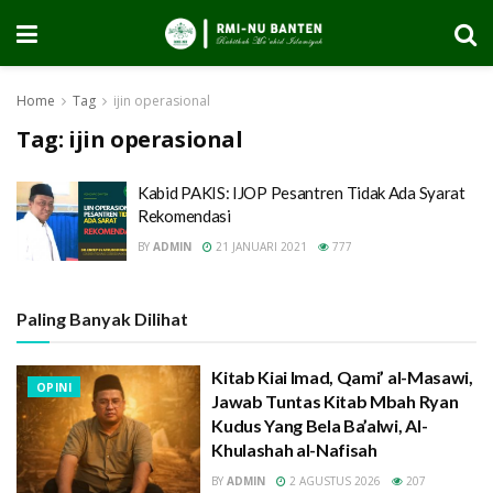
Home
Tag
ijin operasional
Tag:
ijin operasional
Kabid PAKIS: IJOP Pesantren Tidak Ada Syarat
Rekomendasi
BY
ADMIN
21 JANUARI 2021
777
Paling Banyak Dilihat
Kitab Kiai Imad, Qami’ al-Masawi,
OPINI
Jawab Tuntas Kitab Mbah Ryan
Kudus Yang Bela Ba’alwi, Al-
Khulashah al-Nafisah
BY
ADMIN
2 AGUSTUS 2026
207