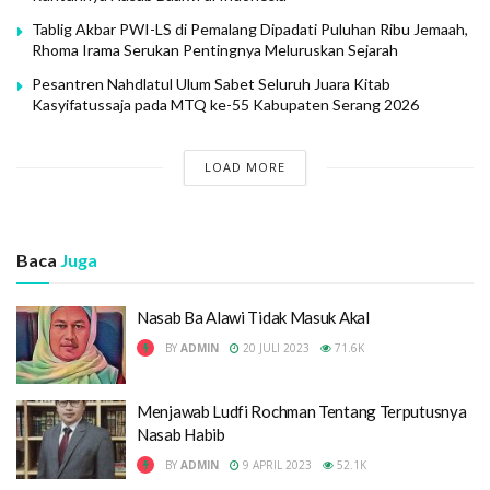
Tablig Akbar PWI-LS di Pemalang Dipadati Puluhan Ribu Jemaah,
Rhoma Irama Serukan Pentingnya Meluruskan Sejarah
Pesantren Nahdlatul Ulum Sabet Seluruh Juara Kitab
Kasyifatussaja pada MTQ ke-55 Kabupaten Serang 2026
LOAD MORE
Baca
Juga
Nasab Ba Alawi Tidak Masuk Akal
BY
ADMIN
20 JULI 2023
71.6K
Menjawab Ludfi Rochman Tentang Terputusnya
Nasab Habib
BY
ADMIN
9 APRIL 2023
52.1K