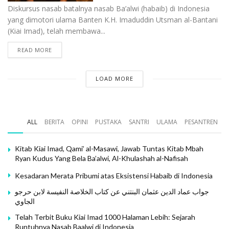
Diskursus nasab batalnya nasab Ba’alwi (habaib) di Indonesia
yang dimotori ulama Banten K.H. Imaduddin Utsman al-Bantani
(Kiai Imad), telah membawa...
READ MORE
LOAD MORE
ALL
BERITA
OPINI
PUSTAKA
SANTRI
ULAMA
PESANTREN
Kitab Kiai Imad, Qami’ al-Masawi, Jawab Tuntas Kitab Mbah
Ryan Kudus Yang Bela Ba’alwi, Al-Khulashah al-Nafisah
Kesadaran Merata Pribumi atas Eksistensi Habaib di Indonesia
جواب عماد الدين عثمان البنتني عن كتاب الخلاصة النفيسة لابن حرجو
الجاوي
Telah Terbit Buku Kiai Imad 1000 Halaman Lebih: Sejarah
Runtuhnya Nasab Baalwi di Indonesia