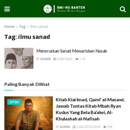
Home
Tag
ilmu sanad
Tag:
ilmu sanad
Meneruskan Sanad Mewariskan Nasab
BY
ADMIN
8 MEI 2023
1.1K
Paling Banyak Dilihat
Kitab Kiai Imad, Qami’ al-Masawi,
OPINI
Jawab Tuntas Kitab Mbah Ryan
Kudus Yang Bela Ba’alwi, Al-
Khulashah al-Nafisah
BY
ADMIN
2 AGUSTUS 2026
218