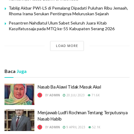
Tablig Akbar PWI-LS di Pemalang Dipadati Puluhan Ribu Jemaah,
Rhoma Irama Serukan Pentingnya Meluruskan Sejarah
Pesantren Nahdlatul Ulum Sabet Seluruh Juara Kitab
Kasyifatussaja pada MTQ ke-55 Kabupaten Serang 2026
LOAD MORE
Baca
Juga
Nasab Ba Alawi Tidak Masuk Akal
BY
ADMIN
20 JULI 2023
71.6K
Menjawab Ludfi Rochman Tentang Terputusnya
Nasab Habib
BY
ADMIN
9 APRIL 2023
52.1K