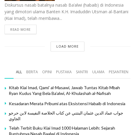
Diskursus nasab batalnya nasab Ba’alwi (habaib) di Indonesia
yang dimotori ulama Banten K.H. Imaduddin Utsman al-Bantani
(Kiai Imad), telah membawa...
READ MORE
LOAD MORE
ALL
BERITA
OPINI
PUSTAKA
SANTRI
ULAMA
PESANTREN
Kitab Kiai Imad, Qami’ al-Masawi, Jawab Tuntas Kitab Mbah
Ryan Kudus Yang Bela Ba’alwi, Al-Khulashah al-Nafisah
Kesadaran Merata Pribumi atas Eksistensi Habaib di Indonesia
جواب عماد الدين عثمان البنتني عن كتاب الخلاصة النفيسة لابن حرجو
الجاوي
Telah Terbit Buku Kiai Imad 1000 Halaman Lebih: Sejarah
Runtuhnya Nasab Baalwi di Indonesia