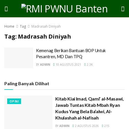
Home
Tag
Madrasah Diniyah
Tag:
Madrasah Diniyah
Kemenag Berikan Bantuan BOP Untuk
Pesantren, MD Dan TPQ
BY
ADMIN
10 AGUSTUS 2021
2.3K
Paling Banyak Dilihat
Kitab Kiai Imad, Qami’ al-Masawi,
OPINI
Jawab Tuntas Kitab Mbah Ryan
Kudus Yang Bela Ba’alwi, Al-
Khulashah al-Nafisah
BY
ADMIN
2 AGUSTUS 2026
215