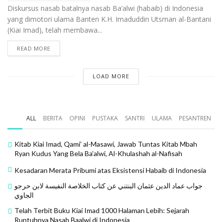
Diskursus nasab batalnya nasab Ba’alwi (habaib) di Indonesia
yang dimotori ulama Banten K.H. Imaduddin Utsman al-Bantani
(Kiai Imad), telah membawa...
READ MORE
LOAD MORE
ALL
BERITA
OPINI
PUSTAKA
SANTRI
ULAMA
PESANTREN
Kitab Kiai Imad, Qami’ al-Masawi, Jawab Tuntas Kitab Mbah
Ryan Kudus Yang Bela Ba’alwi, Al-Khulashah al-Nafisah
Kesadaran Merata Pribumi atas Eksistensi Habaib di Indonesia
جواب عماد الدين عثمان البنتني عن كتاب الخلاصة النفيسة لابن حرجو
الجاوي
Telah Terbit Buku Kiai Imad 1000 Halaman Lebih: Sejarah
Runtuhnya Nasab Baalwi di Indonesia