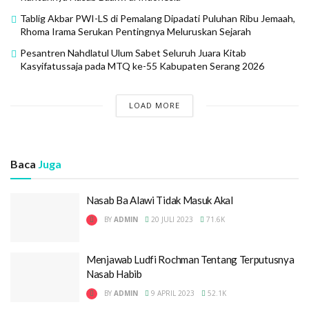
Tablig Akbar PWI-LS di Pemalang Dipadati Puluhan Ribu Jemaah,
Rhoma Irama Serukan Pentingnya Meluruskan Sejarah
Pesantren Nahdlatul Ulum Sabet Seluruh Juara Kitab
Kasyifatussaja pada MTQ ke-55 Kabupaten Serang 2026
LOAD MORE
Baca
Juga
Nasab Ba Alawi Tidak Masuk Akal
BY
ADMIN
20 JULI 2023
71.6K
Menjawab Ludfi Rochman Tentang Terputusnya
Nasab Habib
BY
ADMIN
9 APRIL 2023
52.1K