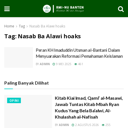
Home
Tag
Nasab Ba Alawi hoaks
Tag:
Nasab Ba Alawi hoaks
Peran KH Imaduddin Utsman al-Bantani Dalam
Menyuarakan Reformasi Pemahaman Keislaman
BY
ADMIN
9 MEI 2025
461
Paling Banyak Dilihat
Kitab Kiai Imad, Qami’ al-Masawi,
OPINI
Jawab Tuntas Kitab Mbah Ryan
Kudus Yang Bela Ba’alwi, Al-
Khulashah al-Nafisah
BY
ADMIN
2 AGUSTUS 2026
255