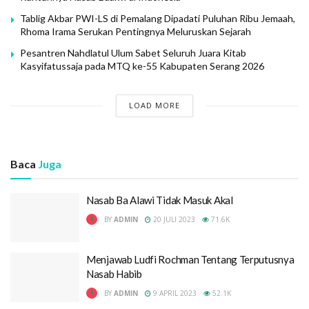
Tablig Akbar PWI-LS di Pemalang Dipadati Puluhan Ribu Jemaah,
Rhoma Irama Serukan Pentingnya Meluruskan Sejarah
Pesantren Nahdlatul Ulum Sabet Seluruh Juara Kitab
Kasyifatussaja pada MTQ ke-55 Kabupaten Serang 2026
LOAD MORE
Baca
Juga
Nasab Ba Alawi Tidak Masuk Akal
BY
ADMIN
20 JULI 2023
71.6K
Menjawab Ludfi Rochman Tentang Terputusnya
Nasab Habib
BY
ADMIN
9 APRIL 2023
52.1K