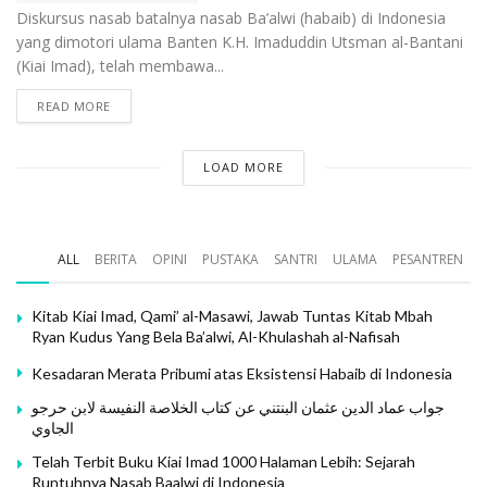
Diskursus nasab batalnya nasab Ba’alwi (habaib) di Indonesia
yang dimotori ulama Banten K.H. Imaduddin Utsman al-Bantani
(Kiai Imad), telah membawa...
READ MORE
LOAD MORE
ALL
BERITA
OPINI
PUSTAKA
SANTRI
ULAMA
PESANTREN
Kitab Kiai Imad, Qami’ al-Masawi, Jawab Tuntas Kitab Mbah
Ryan Kudus Yang Bela Ba’alwi, Al-Khulashah al-Nafisah
Kesadaran Merata Pribumi atas Eksistensi Habaib di Indonesia
جواب عماد الدين عثمان البنتني عن كتاب الخلاصة النفيسة لابن حرجو
الجاوي
Telah Terbit Buku Kiai Imad 1000 Halaman Lebih: Sejarah
Runtuhnya Nasab Baalwi di Indonesia