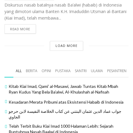
Diskursus nasab batalnya nasab Ba’alwi (habaib) di Indonesia
yang dimotori ulama Banten K.H. Imaduddin Utsman al-Bantani
(Kiai Imad), telah membawa...
READ MORE
LOAD MORE
ALL
BERITA
OPINI
PUSTAKA
SANTRI
ULAMA
PESANTREN
Kitab Kiai Imad, Qami’ al-Masawi, Jawab Tuntas Kitab Mbah
Ryan Kudus Yang Bela Ba’alwi, Al-Khulashah al-Nafisah
Kesadaran Merata Pribumi atas Eksistensi Habaib di Indonesia
جواب عماد الدين عثمان البنتني عن كتاب الخلاصة النفيسة لابن حرجو
الجاوي
Telah Terbit Buku Kiai Imad 1000 Halaman Lebih: Sejarah
Runtuhnya Nasab Baalwi di Indonesia