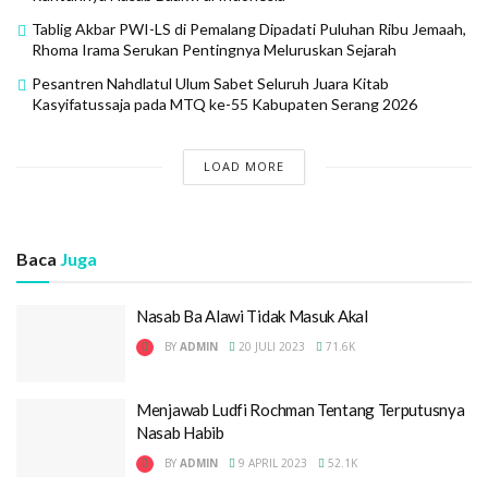
Tablig Akbar PWI-LS di Pemalang Dipadati Puluhan Ribu Jemaah,
Rhoma Irama Serukan Pentingnya Meluruskan Sejarah
Pesantren Nahdlatul Ulum Sabet Seluruh Juara Kitab
Kasyifatussaja pada MTQ ke-55 Kabupaten Serang 2026
LOAD MORE
Baca
Juga
Nasab Ba Alawi Tidak Masuk Akal
BY
ADMIN
20 JULI 2023
71.6K
Menjawab Ludfi Rochman Tentang Terputusnya
Nasab Habib
BY
ADMIN
9 APRIL 2023
52.1K