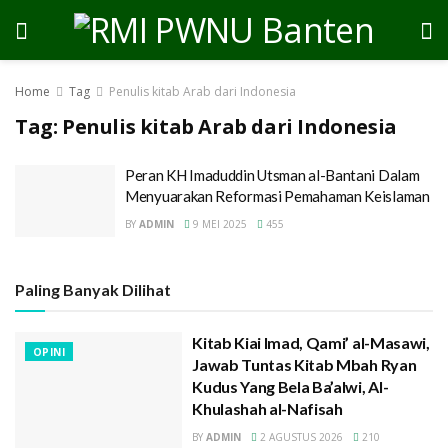
Home
Tag
Penulis kitab Arab dari Indonesia
Tag:
Penulis kitab Arab dari Indonesia
Peran KH Imaduddin Utsman al-Bantani Dalam
Menyuarakan Reformasi Pemahaman Keislaman
BY
ADMIN
9 MEI 2025
455
Paling Banyak Dilihat
Kitab Kiai Imad, Qami’ al-Masawi,
OPINI
Jawab Tuntas Kitab Mbah Ryan
Kudus Yang Bela Ba’alwi, Al-
Khulashah al-Nafisah
BY
ADMIN
2 AGUSTUS 2026
210