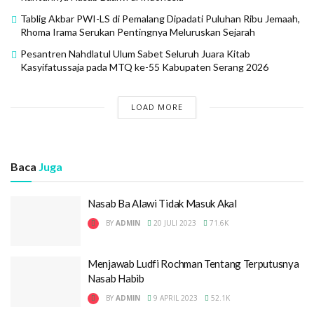
Tablig Akbar PWI-LS di Pemalang Dipadati Puluhan Ribu Jemaah,
Rhoma Irama Serukan Pentingnya Meluruskan Sejarah
Pesantren Nahdlatul Ulum Sabet Seluruh Juara Kitab
Kasyifatussaja pada MTQ ke-55 Kabupaten Serang 2026
LOAD MORE
Baca
Juga
Nasab Ba Alawi Tidak Masuk Akal
BY
ADMIN
20 JULI 2023
71.6K
Menjawab Ludfi Rochman Tentang Terputusnya
Nasab Habib
BY
ADMIN
9 APRIL 2023
52.1K