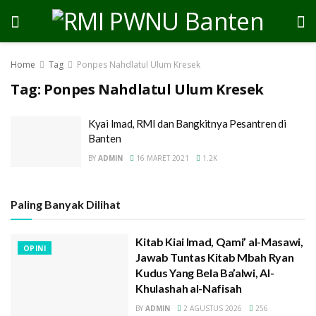
Home
Tag
Ponpes Nahdlatul Ulum Kresek
Tag:
Ponpes Nahdlatul Ulum Kresek
Kyai Imad, RMI dan Bangkitnya Pesantren di
Banten
BY
ADMIN
16 MARET 2021
1.2K
Paling Banyak Dilihat
Kitab Kiai Imad, Qami’ al-Masawi,
OPINI
Jawab Tuntas Kitab Mbah Ryan
Kudus Yang Bela Ba’alwi, Al-
Khulashah al-Nafisah
BY
ADMIN
2 AGUSTUS 2026
256