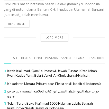
Diskursus nasab batalnya nasab Ba’alwi (habaib) di Indonesia
yang dimotori ulama Banten K.H. Imaduddin Utsman al-Bantani
(Kiai Imad), telah membawa...
READ MORE
LOAD MORE
ALL
BERITA
OPINI
PUSTAKA
SANTRI
ULAMA
PESANTREN
Kitab Kiai Imad, Qami’ al-Masawi, Jawab Tuntas Kitab Mbah
Ryan Kudus Yang Bela Ba’alwi, Al-Khulashah al-Nafisah
Kesadaran Merata Pribumi atas Eksistensi Habaib di Indonesia
جواب عماد الدين عثمان البنتني عن كتاب الخلاصة النفيسة لابن حرجو
الجاوي
Telah Terbit Buku Kiai Imad 1000 Halaman Lebih: Sejarah
Runtuhnya Nasab Baalwi di Indonesia