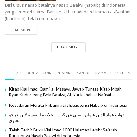
Diskursus nasab batalnya nasab Ba’alwi (habaib) di Indonesia
yang dimotori ulama Banten K.H. Imaduddin Utsman al-Bantani
(Kiai Imad), telah membawa...
READ MORE
LOAD MORE
ALL
BERITA
OPINI
PUSTAKA
SANTRI
ULAMA
PESANTREN
Kitab Kiai Imad, Qami’ al-Masawi, Jawab Tuntas Kitab Mbah
Ryan Kudus Yang Bela Ba’alwi, Al-Khulashah al-Nafisah
Kesadaran Merata Pribumi atas Eksistensi Habaib di Indonesia
جواب عماد الدين عثمان البنتني عن كتاب الخلاصة النفيسة لابن حرجو
الجاوي
Telah Terbit Buku Kiai Imad 1000 Halaman Lebih: Sejarah
Runtuhnya Nasab Baalwi di Indonesia