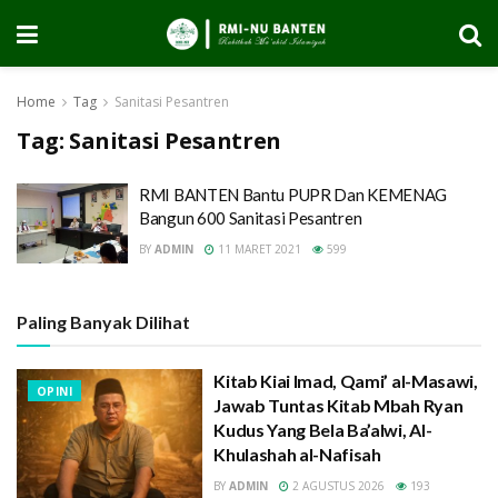
Home
Tag
Sanitasi Pesantren
Tag:
Sanitasi Pesantren
RMI BANTEN Bantu PUPR Dan KEMENAG
Bangun 600 Sanitasi Pesantren
BY
ADMIN
11 MARET 2021
599
Paling Banyak Dilihat
Kitab Kiai Imad, Qami’ al-Masawi,
OPINI
Jawab Tuntas Kitab Mbah Ryan
Kudus Yang Bela Ba’alwi, Al-
Khulashah al-Nafisah
BY
ADMIN
2 AGUSTUS 2026
193