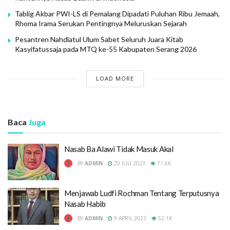
Tablig Akbar PWI-LS di Pemalang Dipadati Puluhan Ribu Jemaah,
Rhoma Irama Serukan Pentingnya Meluruskan Sejarah
Pesantren Nahdlatul Ulum Sabet Seluruh Juara Kitab
Kasyifatussaja pada MTQ ke-55 Kabupaten Serang 2026
LOAD MORE
Baca
Juga
Nasab Ba Alawi Tidak Masuk Akal
BY
ADMIN
20 JULI 2023
71.6K
Menjawab Ludfi Rochman Tentang Terputusnya
Nasab Habib
BY
ADMIN
9 APRIL 2023
52.1K