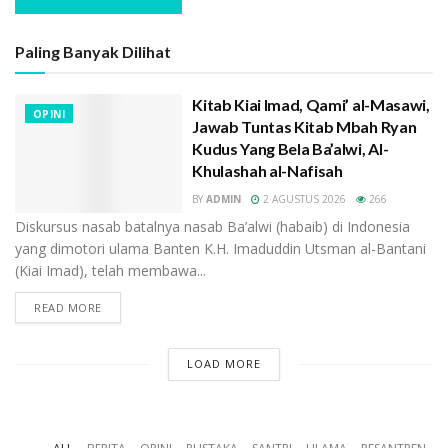
Paling Banyak Dilihat
Kitab Kiai Imad, Qami’ al-Masawi,
OPINI
Jawab Tuntas Kitab Mbah Ryan
Kudus Yang Bela Ba’alwi, Al-
Khulashah al-Nafisah
BY
ADMIN
2 AGUSTUS 2026
266
Diskursus nasab batalnya nasab Ba’alwi (habaib) di Indonesia
yang dimotori ulama Banten K.H. Imaduddin Utsman al-Bantani
(Kiai Imad), telah membawa...
READ MORE
LOAD MORE