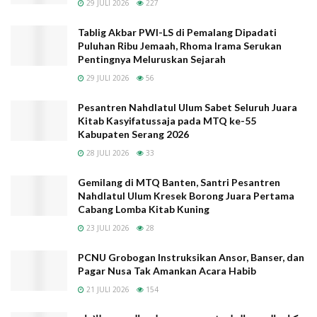
29 JULI 2026
227
Jemaah, Rhoma Irama Serukan Pentingnya Meluruskan
Sejarah
Tablig Akbar PWI-LS di Pemalang Dipadati
Puluhan Ribu Jemaah, Rhoma Irama Serukan
Pesantren Nahdlatul Ulum Sabet Seluruh Juara Kitab
Pentingnya Meluruskan Sejarah
Kasyifatussaja pada MTQ ke-55 Kabupaten Serang 2026
29 JULI 2026
56
Gemilang di MTQ Banten, Santri Pesantren Nahdlatul Ulum
Pesantren Nahdlatul Ulum Sabet Seluruh Juara
Kresek Borong Juara Pertama Cabang Lomba Kitab Kuning
Kitab Kasyifatussaja pada MTQ ke-55
PCNU Grobogan Instruksikan Ansor, Banser, dan Pagar Nusa
Kabupaten Serang 2026
Tak Amankan Acara Habib
28 JULI 2026
33
Gemilang di MTQ Banten, Santri Pesantren
Nahdlatul Ulum Kresek Borong Juara Pertama
Cabang Lomba Kitab Kuning
23 JULI 2026
28
RMI PWNU Banten, menurutnya akan membantu PUPR
dan Kemenag untuk suksesnya program yang sangat
PCNU Grobogan Instruksikan Ansor, Banser, dan
bermanfaat bagi ponpes ini.
Pagar Nusa Tak Amankan Acara Habib
21 JULI 2026
154
“RMI Banten telah mengadakan pertemuan dengan