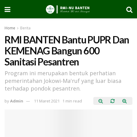
Home
Berita
RMI BANTEN Bantu PUPR Dan
KEMENAG Bangun 600
Sanitasi Pesantren
Program ini merupakan bentuk perhatian
pemerintahan Jokowi-Ma'ruf yang luar biasa
terhadap pondok pesantren.
by
Admin
11 Maret 2021
1 min read