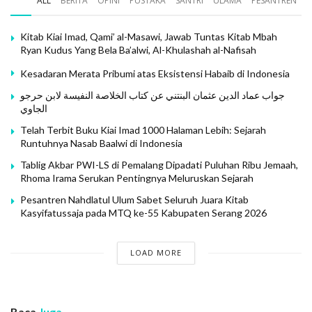
ALL
BERITA
OPINI
PUSTAKA
SANTRI
ULAMA
PESANTREN
Kitab Kiai Imad, Qami’ al-Masawi, Jawab Tuntas Kitab Mbah
Ryan Kudus Yang Bela Ba’alwi, Al-Khulashah al-Nafisah
Kesadaran Merata Pribumi atas Eksistensi Habaib di Indonesia
جواب عماد الدين عثمان البنتني عن كتاب الخلاصة النفيسة لابن حرجو
الجاوي
Telah Terbit Buku Kiai Imad 1000 Halaman Lebih: Sejarah
Runtuhnya Nasab Baalwi di Indonesia
Tablig Akbar PWI-LS di Pemalang Dipadati Puluhan Ribu Jemaah,
Rhoma Irama Serukan Pentingnya Meluruskan Sejarah
Pesantren Nahdlatul Ulum Sabet Seluruh Juara Kitab
Kasyifatussaja pada MTQ ke-55 Kabupaten Serang 2026
LOAD MORE
Baca
Juga