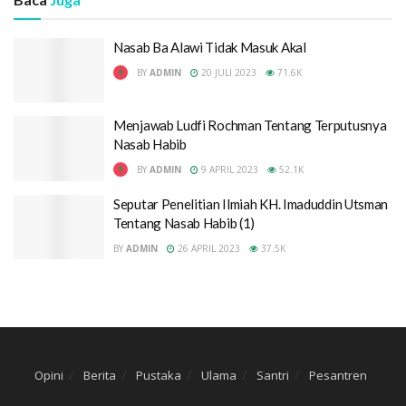
Nasab Ba Alawi Tidak Masuk Akal
BY
ADMIN
20 JULI 2023
71.6K
Menjawab Ludfi Rochman Tentang Terputusnya
Nasab Habib
BY
ADMIN
9 APRIL 2023
52.1K
Seputar Penelitian Ilmiah KH. Imaduddin Utsman
Tentang Nasab Habib (1)
BY
ADMIN
26 APRIL 2023
37.5K
Opini
Berita
Pustaka
Ulama
Santri
Pesantren