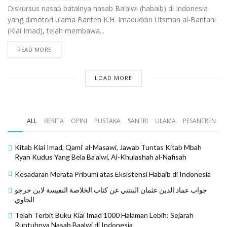
Diskursus nasab batalnya nasab Ba’alwi (habaib) di Indonesia
yang dimotori ulama Banten K.H. Imaduddin Utsman al-Bantani
(Kiai Imad), telah membawa...
READ MORE
LOAD MORE
ALL
BERITA
OPINI
PUSTAKA
SANTRI
ULAMA
PESANTREN
Kitab Kiai Imad, Qami’ al-Masawi, Jawab Tuntas Kitab Mbah
Ryan Kudus Yang Bela Ba’alwi, Al-Khulashah al-Nafisah
Kesadaran Merata Pribumi atas Eksistensi Habaib di Indonesia
جواب عماد الدين عثمان البنتني عن كتاب الخلاصة النفيسة لابن حرجو
الجاوي
Telah Terbit Buku Kiai Imad 1000 Halaman Lebih: Sejarah
Runtuhnya Nasab Baalwi di Indonesia