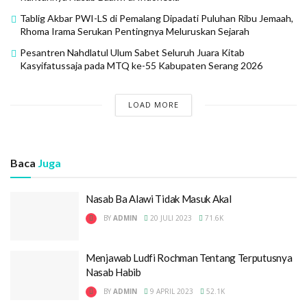
Tablig Akbar PWI-LS di Pemalang Dipadati Puluhan Ribu Jemaah,
Rhoma Irama Serukan Pentingnya Meluruskan Sejarah
Pesantren Nahdlatul Ulum Sabet Seluruh Juara Kitab
Kasyifatussaja pada MTQ ke-55 Kabupaten Serang 2026
LOAD MORE
Baca
Juga
Nasab Ba Alawi Tidak Masuk Akal
BY
ADMIN
20 JULI 2023
71.6K
Menjawab Ludfi Rochman Tentang Terputusnya
Nasab Habib
BY
ADMIN
9 APRIL 2023
52.1K