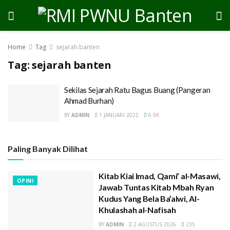
Home
Tag
sejarah banten
Tag:
sejarah banten
Sekilas Sejarah Ratu Bagus Buang (Pangeran
Ahmad Burhan)
BY
ADMIN
1 JANUARI 2022
6.9K
Paling Banyak Dilihat
Kitab Kiai Imad, Qami’ al-Masawi,
OPINI
Jawab Tuntas Kitab Mbah Ryan
Kudus Yang Bela Ba’alwi, Al-
Khulashah al-Nafisah
BY
ADMIN
2 AGUSTUS 2026
235