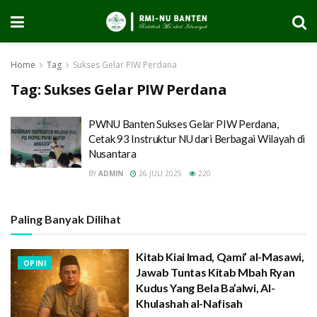
Home
Tag
Sukses Gelar PIW Perdana
Tag:
Sukses Gelar PIW Perdana
PWNU Banten Sukses Gelar PIW Perdana,
Cetak 93 Instruktur NU dari Berbagai Wilayah di
Nusantara
BY
ADMIN
26 JULI 2025
220
Paling Banyak Dilihat
Kitab Kiai Imad, Qami’ al-Masawi,
OPINI
Jawab Tuntas Kitab Mbah Ryan
Kudus Yang Bela Ba’alwi, Al-
Khulashah al-Nafisah