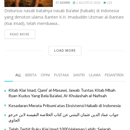
BY
ADMIN
2 AGUSTUS 2026
225
Diskursus nasab batalnya nasab Ba’alwi (habaib) di Indonesia
yang dimotori ulama Banten K.H. Imaduddin Utsman al-Bantani
(Kiai Imad), telah membawa...
READ MORE
LOAD MORE
ALL
BERITA
OPINI
PUSTAKA
SANTRI
ULAMA
PESANTREN
Kitab Kiai Imad, Qami’ al-Masawi, Jawab Tuntas Kitab Mbah
Ryan Kudus Yang Bela Ba’alwi, Al-Khulashah al-Nafisah
Kesadaran Merata Pribumi atas Eksistensi Habaib di Indonesia
جواب عماد الدين عثمان البنتني عن كتاب الخلاصة النفيسة لابن حرجو
الجاوي
Telah Terbit Buku Kiai Imad 1000 Halaman Lebih: Sejarah