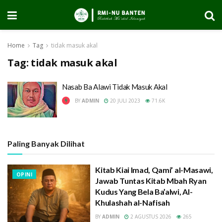
Home
Tag
tidak masuk akal
Tag:
tidak masuk akal
Nasab Ba Alawi Tidak Masuk Akal
BY
ADMIN
20 JULI 2023
71.6K
Paling Banyak Dilihat
Kitab Kiai Imad, Qami’ al-Masawi,
OPINI
Jawab Tuntas Kitab Mbah Ryan
Kudus Yang Bela Ba’alwi, Al-
Khulashah al-Nafisah
BY
ADMIN
2 AGUSTUS 2026
265