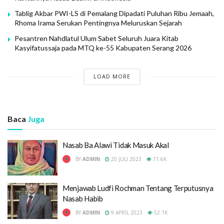
Tablig Akbar PWI-LS di Pemalang Dipadati Puluhan Ribu Jemaah,
Rhoma Irama Serukan Pentingnya Meluruskan Sejarah
Pesantren Nahdlatul Ulum Sabet Seluruh Juara Kitab
Kasyifatussaja pada MTQ ke-55 Kabupaten Serang 2026
LOAD MORE
Baca
Juga
Nasab Ba Alawi Tidak Masuk Akal
BY
ADMIN
20 JULI 2023
71.6K
Menjawab Ludfi Rochman Tentang Terputusnya
Nasab Habib
BY
ADMIN
9 APRIL 2023
52.1K