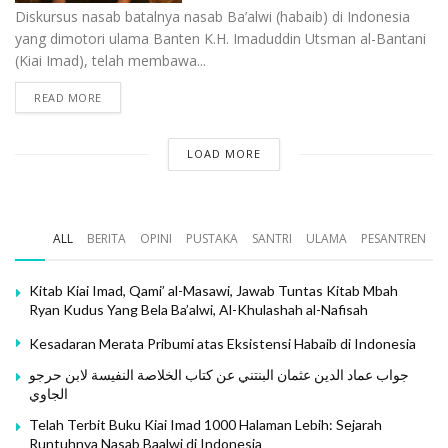
Diskursus nasab batalnya nasab Ba’alwi (habaib) di Indonesia
yang dimotori ulama Banten K.H. Imaduddin Utsman al-Bantani
(Kiai Imad), telah membawa...
READ MORE
LOAD MORE
ALL
BERITA
OPINI
PUSTAKA
SANTRI
ULAMA
PESANTREN
Kitab Kiai Imad, Qami’ al-Masawi, Jawab Tuntas Kitab Mbah
Ryan Kudus Yang Bela Ba’alwi, Al-Khulashah al-Nafisah
Kesadaran Merata Pribumi atas Eksistensi Habaib di Indonesia
جواب عماد الدين عثمان البنتني عن كتاب الخلاصة النفيسة لابن حرجو
الجاوي
Telah Terbit Buku Kiai Imad 1000 Halaman Lebih: Sejarah
Runtuhnya Nasab Baalwi di Indonesia