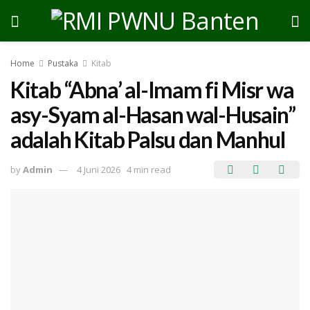
Home
Pustaka
Kitab
Kitab “Abna’ al-Imam fi Misr wa
asy-Syam al-Hasan wal-Husain”
adalah Kitab Palsu dan Manhul
by
Admin
4 Juni 2026
4 min read