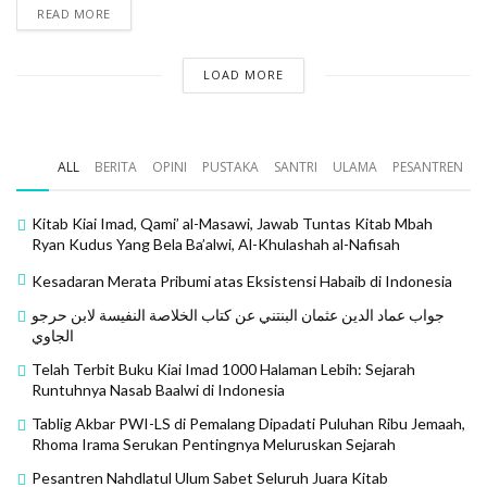
al-Muallifin wa Atsar al-Mushannifin mengatakan:
READ MORE
“Asy-Syarif Abu al-Ma’amar Yahya bin Muhammad yang
dikenal dengan Ibnu Thabathaba al-Alawi al-Husaini
LOAD MORE
yang wafat tahun 478 H, memiliki karya Syarh al-Luma’
karya Ibnu Jinni dalam bidang nahwu.”
ALL
BERITA
OPINI
PUSTAKA
SANTRI
ULAMA
PESANTREN
Silakan lihat jilid 2 halaman 519 dari kitab tersebut. Dan
ia juga tidak menyebutkan bahwa beliau memiliki kitab
Kitab Kiai Imad, Qami’ al-Masawi, Jawab Tuntas Kitab Mbah
bernama Abna’ al-Imam. Demikian halnya di dalam
Ryan Kudus Yang Bela Ba’alwi, Al-Khulashah al-Nafisah
kitab al-A’lam karya az-Zirikli pada jilid 8 halaman 164.
Kesadaran Merata Pribumi atas Eksistensi Habaib di Indonesia
Kedua: Kitab ini diterbitkan pada tahun 1425 Hijriah
جواب عماد الدين عثمان البنتني عن كتاب الخلاصة النفيسة لابن حرجو
yang bertepatan dengan tahun 2004 Masehi oleh
الجاوي
Yusuf Jamalullail al-Ba’alawi yang wafat pada tahun
Telah Terbit Buku Kiai Imad 1000 Halaman Lebih: Sejarah
Runtuhnya Nasab Baalwi di Indonesia
2022 Masehi. Kitab ini tidak pernah dikenal oleh para
ahli nasab dan ulama sebelum dirinya. Bahkan, para
Tablig Akbar PWI-LS di Pemalang Dipadati Puluhan Ribu Jemaah,
Rhoma Irama Serukan Pentingnya Meluruskan Sejarah
ulama dari keluarga Ba’alawi sendiri seperti Abu Bakar
as-Sakran, asy-Sjilli, Abdurrahman al-Masyhur, Alwi bin
Pesantren Nahdlatul Ulum Sabet Seluruh Juara Kitab