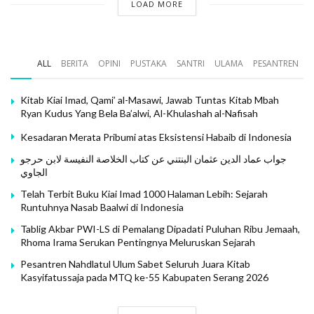
LOAD MORE
Muhammad Ba Dzib menyebutkan nama penyalinnya
yaitu Abdul Mu’thi Al-Sayyid Al-Wafa’i, dan kabar ini ia
terima dari Alwi bin Thahir Al-Haddad.
ALL
BERITA
OPINI
PUSTAKA
SANTRI
ULAMA
PESANTREN
Perbedaan ketiga: Abdul Ghani mengklaim bahwa
manuskrip Abdul Mu’thi berada di tangan Al-Sadah Al-
Kitab Kiai Imad, Qami’ al-Masawi, Jawab Tuntas Kitab Mbah
Wafa’iyyah, sedangkan Muhammad Ba Dzib menyebutkan
Ryan Kudus Yang Bela Ba’alwi, Al-Khulashah al-Nafisah
bahwa naskah itu telah dijual yang berarti telah hilang
Kesadaran Merata Pribumi atas Eksistensi Habaib di Indonesia
sekarang. Ini adalah cara yang biasa digunakan oleh para
جواب عماد الدين عثمان البنتني عن كتاب الخلاصة النفيسة لابن حرجو
pemalsu manuskrip; mereka mengklaim telah
الجاوي
menemukannya, kemudian mengklaim kehilangannya
Telah Terbit Buku Kiai Imad 1000 Halaman Lebih: Sejarah
setelah kitab tersebut dicetak.
Runtuhnya Nasab Baalwi di Indonesia
Tablig Akbar PWI-LS di Pemalang Dipadati Puluhan Ribu Jemaah,
Kedua kabar ini sama-sama bersumber dari Alwi bin
Rhoma Irama Serukan Pentingnya Meluruskan Sejarah
Thahir. Maka kita mengetahui bahwa rujukan dari kitab Al-
Pesantren Nahdlatul Ulum Sabet Seluruh Juara Kitab
Raudh Al-Jali adalah Alwi bin Thahir Al-Haddad. Dialah
Kasyifatussaja pada MTQ ke-55 Kabupaten Serang 2026
yang mengklaim bahwa manuskrip Al-Raudh Al-Jali
dikirimkan oleh Ali bin Muhammad bin Yahya Ba’alawi dari