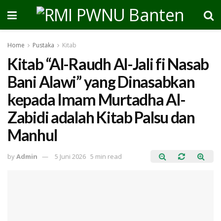
Home
Pustaka
Kitab
Kitab “Al-Raudh Al-Jali fi Nasab
Bani Alawi” yang Dinasabkan
kepada Imam Murtadha Al-
Zabidi adalah Kitab Palsu dan
Manhul
by
Admin
5 Juni 2026
5 min read