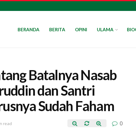
BERANDA
BERITA
OPINI
ULAMA
BIO
ntang Batalnya Nasab
ruddin dan Santri
rusnya Sudah Faham
0
in read