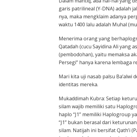
Dalam mantiq, ada hal-hal yang dis
garis patrilineal (Y-DNA) adalah 
nya, maka mengklaim adanya perpi
waktu 1400 lalu adalah Muhal (mus
Menerima orang yang berhaplogro
Qatadah (cucu Sayidina Ali yang a
(pembodohan), yaitu memaksa ak
Persegi” hanya karena lembaga r
Mari kita uji nasab palsu Ba’alw
identitas mereka.
Mukaddimah Kubra: Setiap keturun
silam wajib memiliki satu Haplog
haplo “J1” memiliki Haplogroup ya
“J1” bukan berasal dari keturunan
silam. Natijah ini bersifat Qath’i 