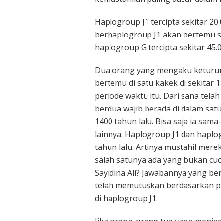
Haplogroup J1 tercipta sekitar 20
berhaplogroup J1 akan bertemu s
haplogroup G tercipta sekitar 45.0
Dua orang yang mengaku keturunan
bertemu di satu kakek di sekitar 1
periode waktu itu. Dari sana te
berdua wajib berada di dalam sat
1400 tahun lalu. Bisa saja ia sa
lainnya. Haplogroup J1 dan haplo
tahun lalu. Artinya mustahil merek
salah satunya ada yang bukan cuc
Sayidina Ali? Jawabannya yang be
telah memutuskan berdasarkan p
di haplogroup J1.
Jika orang-orang tua yang menja