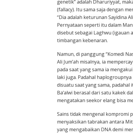
genetik” adalah Dharuriyyat, mak
(fallacy). Itu sama saja dengan m
“Dia adalah keturunan Sayidina A
Pernyataan seperti itu dalam Mant
disebut sebagai Laghwu (igauan a
timbangan kebenaran.
Namun, di panggung “Komedi Nasa
Ali Jum’ah misalnya, ia mempercaya
pada saat yang sama ia mengakui 
laki juga. Padahal haplogroupnya
disuatu saat yang sama, padahal 
Ba’alwi berasal dari satu kakek d
mengatakan seekor elang bisa me
Sains tidak mengenal kompromi pol
menyaksikan tabrakan antara Mit
yang mengabaikan DNA demi menj