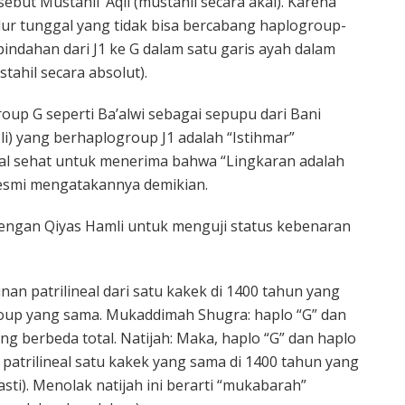
ebut Mustahil ‘Aqli (mustahil secara akal). Karena
jalur tunggal yang tidak bisa bercabang haplogroup-
ndahan dari J1 ke G dalam satu garis ayah dalam
tahil secara absolut).
up G seperti Ba’alwi sebagai sepupu dari Bani
sli) yang berhaplogroup J1 adalah “Istihmar”
al sehat untuk menerima bahwa “Lingkaran adalah
esmi mengatakannya demikian.
i dengan Qiyas Hamli untuk menguji status kebenaran
an patrilineal dari satu kakek di 1400 tahun yang
roup yang sama. Mukaddimah Shugra: haplo “G” dan
ng berbeda total. Natijah: Maka, haplo “G” dan haplo
 patrilineal satu kakek yang sama di 1400 tahun yang
(Pasti). Menolak natijah ini berarti “mukabarah”