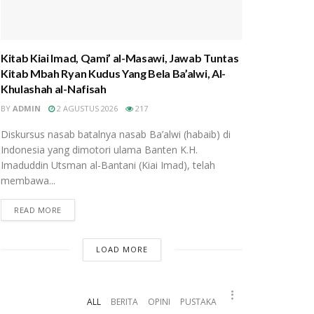
Kitab Kiai Imad, Qami’ al-Masawi, Jawab Tuntas
Kitab Mbah Ryan Kudus Yang Bela Ba’alwi, Al-
Khulashah al-Nafisah
BY
ADMIN
2 AGUSTUS 2026
217
Diskursus nasab batalnya nasab Ba’alwi (habaib) di
Indonesia yang dimotori ulama Banten K.H.
Imaduddin Utsman al-Bantani (Kiai Imad), telah
membawa...
READ MORE
LOAD MORE
ALL
BERITA
OPINI
PUSTAKA