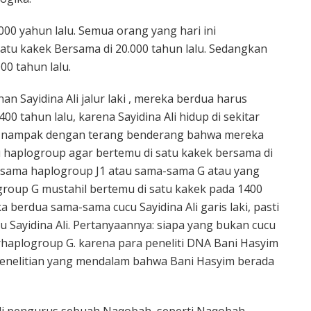
.000 yahun lalu. Semua orang yang hari ini
atu kakek Bersama di 20.000 tahun lalu. Sedangkan
00 tahun lalu.
 Sayidina Ali jalur laki , mereka berdua harus
400 tahun lalu, karena Sayidina Ali hidup di sekitar
lah nampak dengan terang benderang bahwa mereka
u haplogroup agar bertemu di satu kakek bersama di
ma-sama haplogroup J1 atau sama-sama G atau yang
group G mustahil bertemu di satu kakek pada 1400
a berdua sama-sama cucu Sayidina Ali garis laki, pasti
u Sayidina Ali. Pertanyaannya: siapa yang bukan cucu
rhaplogroup G. karena para peneliti DNA Bani Hasyim
enelitian yang mendalam bahwa Bani Hasyim berada
di pengurus sebuah Naqobah, seperti Naqobah