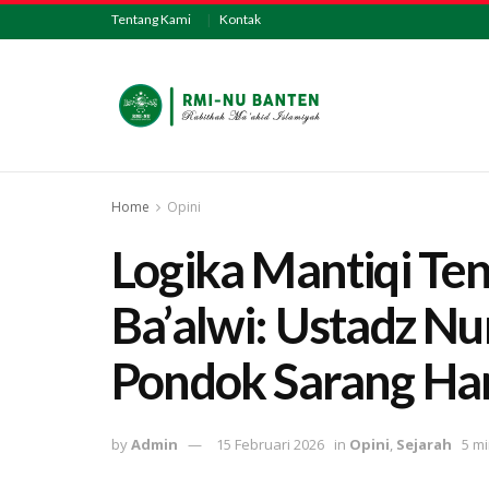
Tentang Kami
Kontak
Home
Opini
Logika Mantiqi Te
Ba’alwi: Ustadz Nu
Pondok Sarang Ha
by
Admin
15 Februari 2026
in
Opini
,
Sejarah
5 m