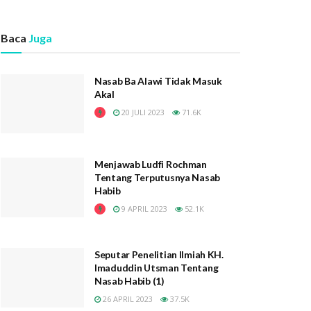
Baca
Juga
Nasab Ba Alawi Tidak Masuk
Akal
20 JULI 2023
71.6K
Menjawab Ludfi Rochman
Tentang Terputusnya Nasab
Habib
9 APRIL 2023
52.1K
Seputar Penelitian Ilmiah KH.
Imaduddin Utsman Tentang
Nasab Habib (1)
26 APRIL 2023
37.5K