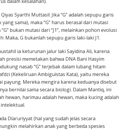
us dalam kesalahan).
 Qiyas Syarthi Muttasil: Jika “G” adalah sepupu garis
kek yang sama), maka “G” harus berasal dari mutasi
 “G” bukan mutasi dari “J1”, melainkan pohon evolusi
h: Maka, G bukanlah sepupu garis laki-laki J1.
tahil ia keturunan jalur laki Sayidina Ali, karena
elah presisi memetakan bahwa DNA Bani Hasyim
ndukung nasab “G” terjebak dalam lubang hitam
afdzi (Kekeliruan Ambiguistas Kata), yaitu mereka
i payung. Mereka mengira karena keduanya disebut
nya bernilai sama secara biologi. Dalam Mantiq, ini
lah hewan, harimau adalah hewan, maka kucing adalah
ntelektual.
a Dlaruriyyat (hal yang sudah jelas secara
 mungkin melahirkan anak yang berbeda spesies