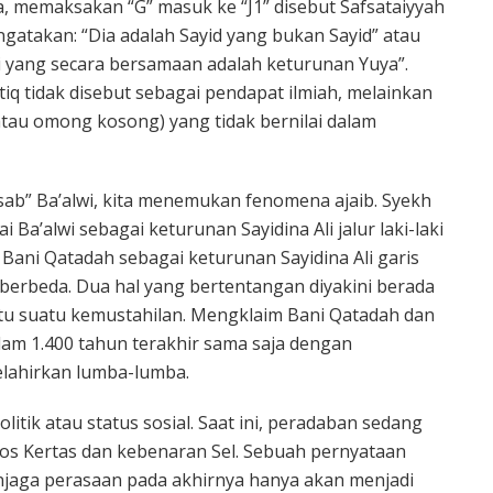
a, memaksakan “G” masuk ke “J1” disebut Safsataiyyah
engatakan: “Dia adalah Sayid yang bukan Sayid” atau
li yang secara bersamaan adalah keturunan Yuya”.
iq tidak disebut sebagai pendapat ilmiah, melainkan
tau omong kosong) yang tidak bernilai dalam
b” Ba’alwi, kita menemukan fenomena ajaib. Syekh
i Ba’alwi sebagai keturunan Sayidina Ali jalur laki-laki
Bani Qatadah sebagai keturunan Sayidina Ali garis
 berbeda. Dua hal yang bertentangan diyakini berada
itu suatu kemustahilan. Mengklaim Bani Qatadah dan
alam 1.400 tahun terakhir sama saja dengan
lahirkan lumba-lumba.
itik atau status sosial. Saat ini, peradaban sedang
os Kertas dan kebenaran Sel. Sebuah pernyataan
aga perasaan pada akhirnya hanya akan menjadi