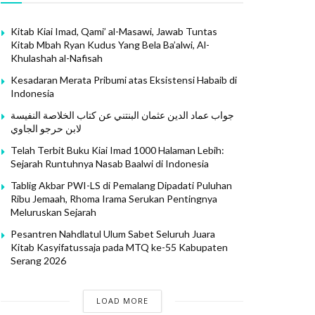
Kitab Kiai Imad, Qami’ al-Masawi, Jawab Tuntas
Kitab Mbah Ryan Kudus Yang Bela Ba’alwi, Al-
Khulashah al-Nafisah
Kesadaran Merata Pribumi atas Eksistensi Habaib di
Indonesia
جواب عماد الدين عثمان البنتني عن كتاب الخلاصة النفيسة
لابن حرجو الجاوي
Telah Terbit Buku Kiai Imad 1000 Halaman Lebih:
Sejarah Runtuhnya Nasab Baalwi di Indonesia
Tablig Akbar PWI-LS di Pemalang Dipadati Puluhan
Ribu Jemaah, Rhoma Irama Serukan Pentingnya
Meluruskan Sejarah
Pesantren Nahdlatul Ulum Sabet Seluruh Juara
Kitab Kasyifatussaja pada MTQ ke-55 Kabupaten
Serang 2026
LOAD MORE