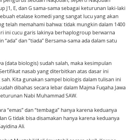
p J1, E, dan G sama-sama sebagai keturunan laki-laki
h sebuah etalase komedi yang sangat lucu yang akan
ng telah memahami bahwa: tidak mungkin dalam 1400
ri ini cucu garis lakinya berhaplogroup berwarna
in “ada” dan “tiada” Bersama-sama ada dalam satu
ya (data biologis) sudah salah, maka kesimpulan
 Sertifikat nasab yang diterbitkan atas dasar ini
 sah. Kita gunakan sampel biologis dalam tulisan ini
s sudah dibahas secara lebar dalam Majma Fuqaha Jawa
 keturunan Nabi Muhammad SAW.
ra “emas” dan “tembaga” hanya karena keduanya
 dan G tidak bisa disamakan hanya karena keduanya
idina Ali.