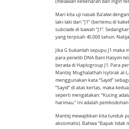
(melawan kebenaran dan ingin ter
Mari kita uji nasab Ba’alwi dengan
laki-laki dari “J1” (bertemu di ka
subclade di bawah “J1”. Sedangkan
yang terpisah 45.000 tahun. Natija
Jika G bukanlah sepupu J1 maka mus
para peneliti DNA Bani Hasyim t
berada di Haplogroup J1. Para pe
Mantiq: Mughalathah Isytirak al-L
menggunakan kata “Sayid” sebaga
“Sayid” di atas kertas, maka kedua
seperti mengatakan: “Kucing ada
harimau.” Ini adalah pembodohan i
Mantiq mewajibkan kita tunduk pad
aksiomatis). Bahwa “Bapak tidak