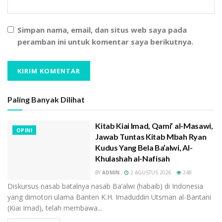
baginya untuk melakukan perubahan manhaj al-fiqh
dari “tekstual-normatif” ke “kontekstual progresif”.
Simpan nama, email, dan situs web saya pada
Fiqh pemberdayaan perempuan bukanlah sebuah
peramban ini untuk komentar saya berikutnya.
produk fiqh yang lepas dari sumber normatif ajaran
Islam, yaitu al-Quran dan al-Hadits, tetapi justru
menempatkan ide universal al-Quran dan al-Hadits
dalam kerangka yang sebenarnya, berupa
Paling Banyak Dilihat
memposisikan perempuan secara proporsional dalam
kerangka fiqih.
Kitab Kiai Imad, Qami’ al-Masawi,
OPINI
Konsep dan definisi mar’ah shalihah dalam budaya dan
Jawab Tuntas Kitab Mbah Ryan
dalam Islam yang sering kali pemaknaannya
Kudus Yang Bela Ba’alwi, Al-
Khulashah al-Nafisah
menelorkan ketidakadilan terhadap perempuan.
Domestifikasi peran perempuan yang terjadi cukup
BY
ADMIN
2 AGUSTUS 2026
248
lama dan menjadi dominan di hampir semua budaya
Diskursus nasab batalnya nasab Ba’alwi (habaib) di Indonesia
yang dimotori ulama Banten K.H. Imaduddin Utsman al-Bantani
yang ada, pada gilirannya berproses menjadi sebuah
(Kiai Imad), telah membawa...
pembenaran yang berkelanjutan.