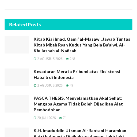
Ryan Kudus Yang Bela Ba’alwi, Al-Khulashah al-Nafisah
Kesadaran Merata Pribumi atas Eksistensi Habaib di
Indonesia
Related
Posts
PASCA THESIS, Menyelamatkan Akal Sehat: Mengapa
Agama Tidak Boleh Dijadikan Alat Pembodohan
Kitab Kiai Imad, Qami’ al-Masawi, Jawab Tuntas
Kitab Mbah Ryan Kudus Yang Bela Ba’alwi, Al-
K.H. Imaduddin Utsman Al-Bantani Haramkan Putri
Khulashah al-Nafisah
Indonesia Dinikahkan dengan Laki-Laki Habaib
2 AGUSTUS 2026
248
Syekh Muhammad Syarif Al-Shawwaf, Nasab Palsu Membela
Nasab Palsu
Kesadaran Merata Pribumi atas Eksistensi
Habaib di Indonesia
2 AGUSTUS 2026
49
PASCA THESIS, Menyelamatkan Akal Sehat:
Mengapa Agama Tidak Boleh Dijadikan Alat
Kembali ke masa lalu, perempuan-perempuan kita ini
Pembodohan
jika tengah menghadapi kegiatan keagamaan, seperti
20 JULI 2026
71
halnya perayaan hari besar agama, begitu kuat
K.H. Imaduddin Utsman Al-Bantani Haramkan
menjaga tradisinya. Bahkan berpakaian pun jika itu
Putri Indonesia Dinikahkan dengan Laki-Laki