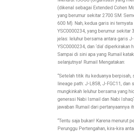
(dikenal sebagai Extended Cohen M
yang berumur sekitar 2700 SM. Seme
600 M). Nah, kedua garis ini ternyat
YSC0000234, yang berumur sekitar 33
jelas: leluhur bersama antara garis 
YSC0000234, dan ‘dia’ diperkirakan 
Sampai di sini apa yang Rumail kataka
selanjutnya! Rumail Mengatakan:
“Setelah titik itu keduanya berpisah
lineage path: J-L858, J-FGC11, dan
mungkinkah leluhur bersama yang hid
generasi Nabi Ismail dan Nabi Ishaq?
jawaban Rumail dari pertanyaannya it
“Tentu saja bukan! Karena menurut pe
Perunggu Pertengahan, kira-kira an