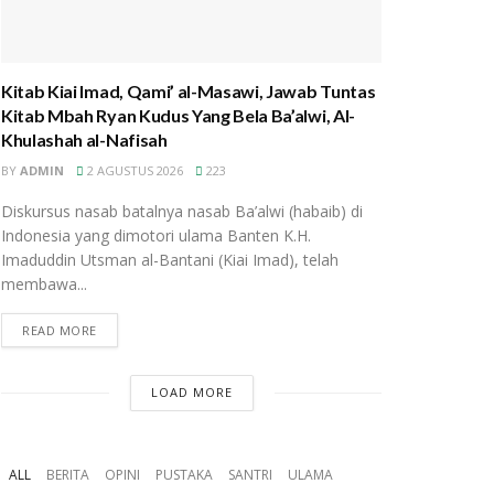
Kitab Kiai Imad, Qami’ al-Masawi, Jawab Tuntas
Kitab Mbah Ryan Kudus Yang Bela Ba’alwi, Al-
Khulashah al-Nafisah
BY
ADMIN
2 AGUSTUS 2026
223
Diskursus nasab batalnya nasab Ba’alwi (habaib) di
Indonesia yang dimotori ulama Banten K.H.
Imaduddin Utsman al-Bantani (Kiai Imad), telah
membawa...
READ MORE
LOAD MORE
ALL
BERITA
OPINI
PUSTAKA
SANTRI
ULAMA