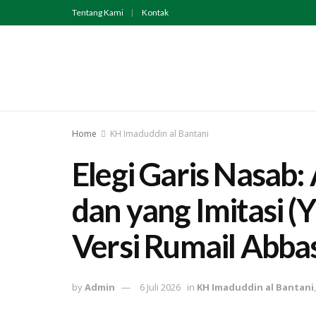
Tentang Kami
Kontak
Home
KH Imaduddin al Bantani
Elegi Garis Nasab:
dan yang Imitasi 
Versi Rumail Abba
by
Admin
6 Juli 2026
in
KH Imaduddin al Bantani