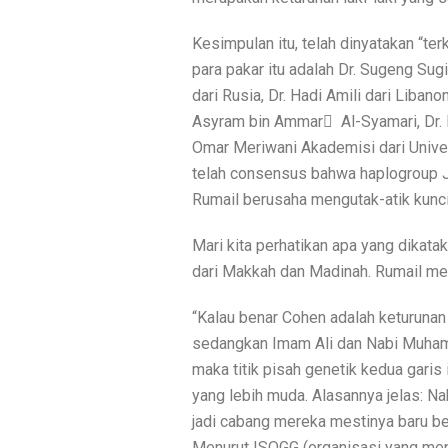
Kesimpulan itu, telah dinyatakan “ter
para pakar itu adalah Dr. Sugeng Sug
dari Rusia, Dr. Hadi Amili dari Libano
Asyram bin Ammar ِ Al-Syamari, Dr. 
Omar Meriwani Akademisi dari Universi
telah consensus bahwa haplogroup J1
Rumail berusaha mengutak-atik kunci
Mari kita perhatikan apa yang dikat
dari Makkah dan Madinah. Rumail me
“Kalau benar Cohen adalah keturunan 
sedangkan Imam Ali dan Nabi Muhamm
maka titik pisah genetik kedua gari
yang lebih muda. Alasannya jelas: N
jadi cabang mereka mestinya baru be
Menurut ISOGG (organisasi yang meny