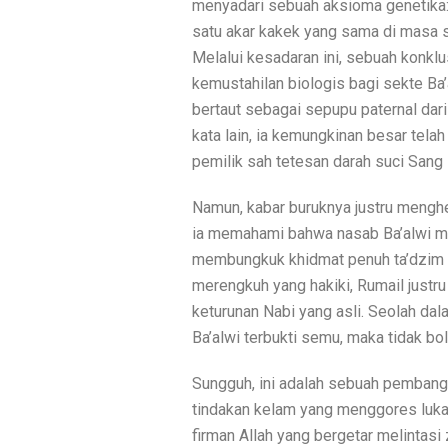
menyadari sebuah aksioma genetika:
satu akar kakek yang sama di masa s
Melalui kesadaran ini, sebuah konklu
kemustahilan biologis bagi sekte Ba’
bertaut sebagai sepupu paternal dari
kata lain, ia kemungkinan besar tel
pemilik sah tetesan darah suci Sang 
Namun, kabar buruknya justru menghen
ia memahami bahwa nasab Ba’alwi mus
membungkuk khidmat penuh ta’dzim ke
merengkuh yang hakiki, Rumail justr
keturunan Nabi yang asli. Seolah dal
Ba’alwi terbukti semu, maka tidak bol
Sungguh, ini adalah sebuah pembangk
tindakan kelam yang menggores luka 
firman Allah yang bergetar melintasi