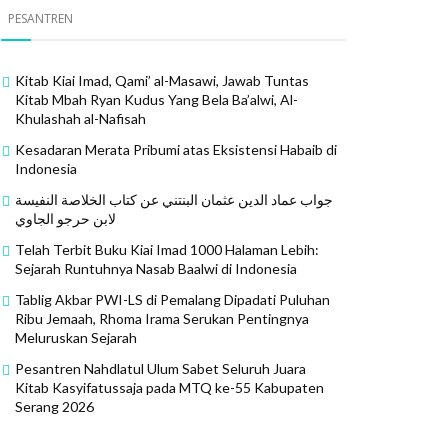
PESANTREN
Kitab Kiai Imad, Qami’ al-Masawi, Jawab Tuntas
Kitab Mbah Ryan Kudus Yang Bela Ba’alwi, Al-
Khulashah al-Nafisah
Kesadaran Merata Pribumi atas Eksistensi Habaib di
Indonesia
جواب عماد الدين عثمان البنتني عن كتاب الخلاصة النفيسة
لابن حرجو الجاوي
Telah Terbit Buku Kiai Imad 1000 Halaman Lebih:
Sejarah Runtuhnya Nasab Baalwi di Indonesia
Tablig Akbar PWI-LS di Pemalang Dipadati Puluhan
Ribu Jemaah, Rhoma Irama Serukan Pentingnya
Meluruskan Sejarah
Pesantren Nahdlatul Ulum Sabet Seluruh Juara
Kitab Kasyifatussaja pada MTQ ke-55 Kabupaten
Serang 2026