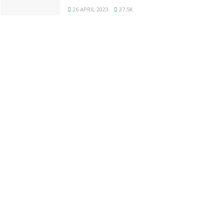
26 APRIL 2023
37.5K