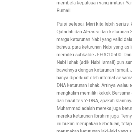
membela kepalsuan yang imitasi. Yan
Rumail.
Puisi selesai. Mari kita lebih serius
Qatadah dan Al-rassi dari keturunan
marga keturunan Nabi yang valid dal
bahwa, para keturunan Nabi yang asl
memiliki subkalde J-FGC10500. Dan t
Nabi Ishak (adik Nabi Ismail) pun s
bawahnya dengan keturunan Ismail. 
hanya diperkuat oleh internal sesama 
DNA keturunan Ishak. Artinya walau te
mengkalim memiliki kakek Bersama di 
dari hasil tes Y-DNA, apakah klaimnya
Muhammad adalah mereka juga keturu
mereka keturunan Ibrahim juga. Tern
ini bukan merupakan kebetulan, tet
merupakan keturunan laki-laki yang 