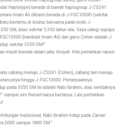
odal Haplotype) berada di bawah haplogroup J-ZS241
ntara Imam Ali diklaim berada di J-FGC10500 (sekitar
a baru bertemu di leluhur bersama pada node J-
50 SM, alias sekitar 5.350 tahun lalu. Saya ulangi supaya
J-FGC10500 (kandidat Imam Ali) dan garis Cohen adalah J-
hidup sekitar 3350 SM!”
n masih berada dalam jalur ilmiyah. Kita perhatikan narasi
, satu cabang menuju J-ZS241 (Cohen), cabang lain menuju
 seterusnya hingga J-FGC10500. Pertanyaannya:
up pada 3350 SM ini adalah Nabi Ibrahim, atau setidaknya
” sampai sini Rumail hanya bertanya. Lalu perhatikan
u!
rhitungan tradisional, Nabi Ibrahim hidup pada Zaman
tara 2000 sampai 1800 SM.”