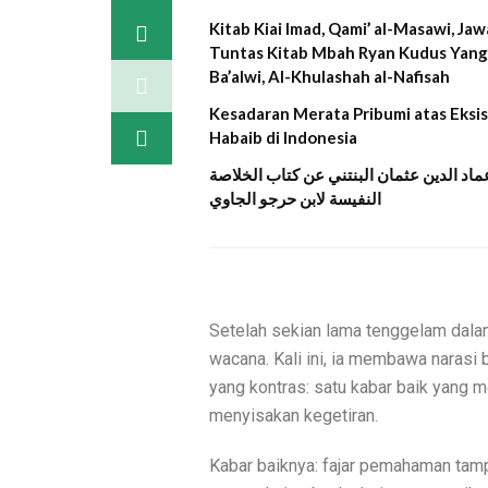
Kitab Kiai Imad, Qami’ al-Masawi, Ja
Tuntas Kitab Mbah Ryan Kudus Yang
Ba’alwi, Al-Khulashah al-Nafisah
Kesadaran Merata Pribumi atas Eksis
Habaib di Indonesia
اد الدين عثمان البنتني عن كتاب الخلاصة
النفيسة لابن حرجو الجاوي
Setelah sekian lama tenggelam dala
wacana. Kali ini, ia membawa narasi
yang kontras: satu kabar baik yang
menyisakan kegetiran.
Kabar baiknya: fajar pemahaman tampa