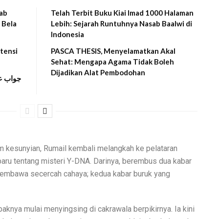
wab
Telah Terbit Buku Kiai Imad 1000 Halaman
 Bela
Lebih: Sejarah Runtuhnya Nasab Baalwi di
Indonesia
tensi
PASCA THESIS, Menyelamatkan Akal
Sehat: Mengapa Agama Tidak Boleh
Dijadikan Alat Pembodohan
جواب عم
m kesunyian, Rumail kembali melangkah ke pelataran
 baru tentang misteri Y-DNA. Darinya, berembus dua kabar
 membawa secercah cahaya; kedua kabar buruk yang
knya mulai menyingsing di cakrawala berpikirnya. Ia kini