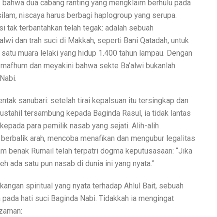
 bahwa dua cabang ranting yang mengklaim berhulu pada
ilam, niscaya harus berbagi haplogroup yang serupa.
si tak terbantahkan telah tegak: adalah sebuah
alwi dan trah suci di Makkah, seperti Bani Qatadah, untuk
 satu muara lelaki yang hidup 1.400 tahun lampau. Dengan
ah mafhum dan meyakini bahwa sekte Ba’alwi bukanlah
Nabi.
tak sanubari: setelah tirai kepalsuan itu tersingkap dan
tahil tersambung kepada Baginda Rasul, ia tidak lantas
pada para pemilik nasab yang sejati. Alih-alih
u berbalik arah, mencoba menafikan dan mengubur legalitas
am benak Rumail telah terpatri dogma keputusasaan: “Jika
eh ada satu pun nasab di dunia ini yang nyata.”
angan spiritual yang nyata terhadap Ahlul Bait, sebuah
pada hati suci Baginda Nabi. Tidakkah ia mengingat
 zaman: