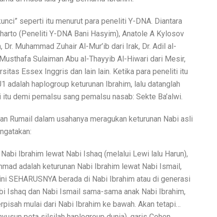
kunci” seperti itu menurut para peneliti Y-DNA. Diantara
iharto (Peneliti Y-DNA Bani Hasyim), Anatole A Kylosov
n, Dr. Muhammad Zuhair Al-Mur’ib dari Irak, Dr. Adil al-
Musthafa Sulaiman Abu al-Thayyib Al-Hiwari dari Mesir,
tas Essex Inggris dan lain lain. Ketika para peneliti itu
 adalah haplogroup keturunan Ibrahim, lalu datanglah
 itu demi pemalsu sang pemalsu nasab: Sekte Ba’alwi.
akan Rumail dalam usahanya meragukan keturunan Nabi asli
ngatakan:
Nabi Ibrahim lewat Nabi Ishaq (melalui Lewi lalu Harun),
ad adalah keturunan Nabi Ibrahim lewat Nabi Ismail,
s ini SEHARUSNYA berada di Nabi Ibrahim atau di generasi
abi Ishaq dan Nabi Ismail sama-sama anak Nabi Ibrahim,
rpisah mulai dari Nabi Ibrahim ke bawah. Akan tetapi…
usun peta silsilah haplogroup dunia), garis Cohen