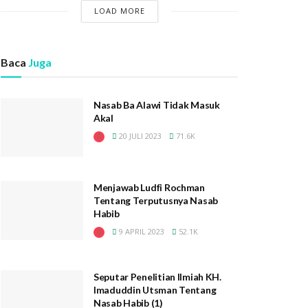
LOAD MORE
Baca
Juga
Nasab Ba Alawi Tidak Masuk
Akal
20 JULI 2023
71.6K
Menjawab Ludfi Rochman
Tentang Terputusnya Nasab
Habib
9 APRIL 2023
52.1K
Seputar Penelitian Ilmiah KH.
Imaduddin Utsman Tentang
Nasab Habib (1)