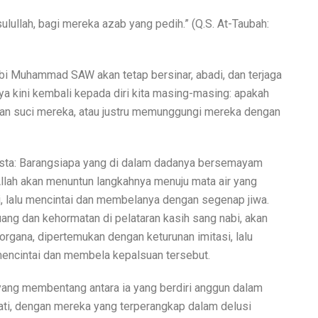
lullah, bagi mereka azab yang pedih.” (Q.S. At-Taubah:
abi Muhammad SAW akan tetap bersinar, abadi, dan terjaga
nya kini kembali kepada diri kita masing-masing: apakah
risan suci mereka, atau justru memunggungi mereka dengan
usta: Barangsiapa yang di dalam dadanya bersemayam
Allah akan menuntun langkahnya menuju mata air yang
li, lalu mencintai dan membelanya dengan segenap jiwa.
uang dan kehormatan di pelataran kasih sang nabi, akan
rgana, dipertemukan dengan keturunan imitasi, lalu
encintai dan membela kepalsuan tersebut.
 yang membentang antara ia yang berdiri anggun dalam
jati, dengan mereka yang terperangkap dalam delusi