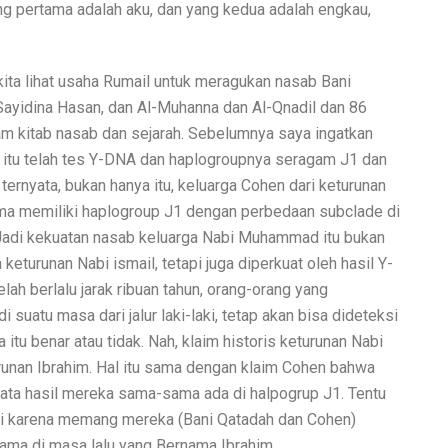
g pertama adalah aku, dan yang kedua adalah engkau,
. kita lihat usaha Rumail untuk meragukan nasab Bani
 Sayidina Hasan, dan Al-Muhanna dan Al-Qnadil dan 86
am kitab nasab dan sejarah. Sebelumnya saya ingatkan
i itu telah tes Y-DNA dan haplogroupnya seragam J1 dan
ernyata, bukan hanya itu, keluarga Cohen dari keturunan
ama memiliki haplogroup J1 dengan perbedaan subclade di
Jadi kekuatan nasab keluarga Nabi Muhammad itu bukan
keturunan Nabi ismail, tetapi juga diperkuat oleh hasil Y-
lah berlalu jarak ribuan tahun, orang-orang yang
suatu masa dari jalur laki-laki, tetap akan bisa dideteksi
 itu benar atau tidak. Nah, klaim historis keturunan Nabi
nan Ibrahim. Hal itu sama dengan klaim Cohen bahwa
yata hasil mereka sama-sama ada di halpogrup J1. Tentu
api karena memang mereka (Bani Qatadah dan Cohen)
sama di masa lalu yang Bernama Ibrahim.