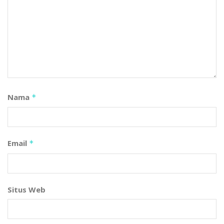
Ditulis oleh: KH. Imaduddin Utsman, M.A.
(Pengarang Kitab Al-Fikrah Al-Nahdliyyah – Wakil Katib
PWNU Banten – Ketua RMI Banten)
Editor: Kang Diens
Nama
*
Email
*
Situs Web