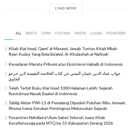
LOAD MORE
ALL
BERITA
OPINI
PUSTAKA
SANTRI
ULAMA
PESANTREN
Kitab Kiai Imad, Qami’ al-Masawi, Jawab Tuntas Kitab Mbah
Ryan Kudus Yang Bela Ba’alwi, Al-Khulashah al-Nafisah
Kesadaran Merata Pribumi atas Eksistensi Habaib di Indonesia
جواب عماد الدين عثمان البنتني عن كتاب الخلاصة النفيسة لابن حرجو
الجاوي
Telah Terbit Buku Kiai Imad 1000 Halaman Lebih: Sejarah
Runtuhnya Nasab Baalwi di Indonesia
Tablig Akbar PWI-LS di Pemalang Dipadati Puluhan Ribu Jemaah,
Rhoma Irama Serukan Pentingnya Meluruskan Sejarah
Pesantren Nahdlatul Ulum Sabet Seluruh Juara Kitab
Kasyifatussaja pada MTQ ke-55 Kabupaten Serang 2026