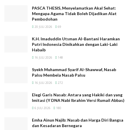
PASCA THESIS, Menyelamatkan Akal Sehat:
Mengapa Agama Tidak Boleh Dijadikan Alat
Dorongan dan penggairahan kepada ulama NU untuk
Pembodohan
menulis kitab diejawantahkan dengan menyiapkan
20 JULI 2026
69
mesin cetak sendiri, membentuk lembaga penerbitan,
K.H. Imaduddin Utsman Al-Bantani Haramkan
pengurusan ISBN, tim pentashih kitab sebelum dicetak,
Putri Indonesia Dinikahkan dengan Laki-Laki
menyiapkan pembiayaan untuk itu dan jaringan
Habaib
distributor.
16 JULI 2026
148
Yang kedua adalah dengan memburu, mencari dan
Syekh Muhammad Syarif Al-Shawwaf, Nasab
Palsu Membela Nasab Palsu
menyusuri naskah-naskah ulama nusantara yang
belum pernah dicetak atau sudah dicetak namun sudah
16 JULI 2026
272
langka. Langkah perburuan naskah-naskah ulama
Elegi Garis Nasab: Antara yang Hakiki dan yang
nusantara sudah mulai dilakukan oleh sekumpulan
Imitasi (Y DNA Nabi Ibrahim Versi Rumail Abbas)
ulama muda NU yang tergabung dalam Nahdlatut
6 JULI 2026
180
Turats (NT), tentu untuk kerja besar ini LTN tinggal
Emha Ainun Najib: Nasab dan Harga Diri Bangsa
mendorong NT untuk meneruskan mujahadah ilmiyah
dan Kesadaran Bernegara
ini dan kemudian menyiapkan ekosistemnya.