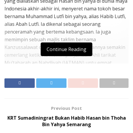
yang dialiaskan sebagai Hasan bin yahya di dunia maya
Indonesia akhir-akhir ini, menyeret nama tokoh besar
bernama Muhammad Lutfi bin yahya, alias Habib Lutfi,
alias Abah Lutfi. Ia dikenal sebagai seorang
penceramah yang bertema kebangsaan. Ia juga
memimpin sebuah majlis taklim bernama
Kanzussalawat di Pekalongan. Ketokohannya semakin
Continue Reading
cemerlang ketika ia memimpin Jamaah Ahli tarikat
Mu’tabarah an Nahdliyah (JATMAN) untu empat
periode mulai dari tahun 2000 sampai 2023. Pada
periode kedua Presiden Joko Widodo ia diangkat
menjadi salah seorang Dewan Penasihat Presiden
(WANTIMPRES).
Muhammad Lutfi disebut Bin Yahya, karena
Previous Post
menisbahkan diri kepada keluarga Bin yahya dari
KRT Sumadiningrat Bukan Habib Hasan bin Thoha
Marga Ba Alawi. Namun tujuh nama leluhurnya tidak
Bin Yahya Semarang
tercatat dalam kitab induk keluarga Ba Alawi,