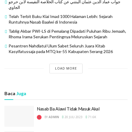
جواب عماد الدين عثمان البنتني عن كتاب الخلاصة النفيسة لابن حرجو
dari sumber sezaman. Diantaranya sebagai berikut:
الجاوي
HASYIM BIN UMAR YAHYA
Telah Terbit Buku Kiai Imad 1000 Halaman Lebih: Sejarah
Runtuhnya Nasab Baalwi di Indonesia
Adalah kakek Muhammad Lutfi. Biografinya tersebar di
Tablig Akbar PWI-LS di Pemalang Dipadati Puluhan Ribu Jemaah,
media online seperti di website Ansor Bandung Barat
Rhoma Irama Serukan Pentingnya Meluruskan Sejarah
yang diposkan Oktober 2020. Disebutkan dalam
Pesantren Nahdlatul Ulum Sabet Seluruh Juara Kitab
website itu bahwa Hasyim bin Umar adalah
Kasyifatussaja pada MTQ ke-55 Kabupaten Serang 2026
Musniduddunya fi Zamanihi (seorang perawi hadits
yang mengijajahkan haditsnya kepada para ulama-
LOAD MORE
ulama dunia). Tentu ini dapat diverifikasi adakah ulama
sezaman beliau yang mendapatakan ijajah hadits
darinya?
Baca
Juga
Disebutkan pula, Ibu Hasyim Bin Umar adalah Syarifah
Marinah binti K.H. Hasan Qudsi keturunan Sunan
Nasab Ba Alawi Tidak Masuk Akal
Gunung Jati. Namun tidak disebutkan susunannya
BY
ADMIN
20 JULI 2023
71.6K
secara rinci sampai ke Sunan Gunung Jati. Tentu ini