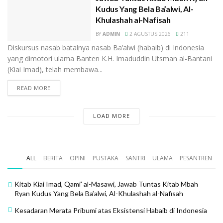
bersambung. Jika Abdullah bin Yahya dari anak Toha
Kudus Yang Bela Ba’alwi, Al-
yang bernama Umar, Muhammad Lutfi dari anak Toha
Khulashah al-Nafisah
yang bernama Muhammad al-Qodi. Tetapi, FSZ tidak
BY
ADMIN
2 AGUSTUS 2026
211
mencatat Muhammad al-Qodi sebagai anak Toha,
Diskursus nasab batalnya nasab Ba’alwi (habaib) di Indonesia
sebagaimana ia juga tidak mencatat Umar mempunyai
yang dimotori ulama Banten K.H. Imaduddin Utsman al-Bantani
saudara bernama Muhammad al-Qodi.
(Kiai Imad), telah membawa...
READ MORE
Silsilah lengkap Muhammad Lutfi sampai Toha adalah
sebagai berikut: Muhammad Lutfi bin Ali bin Hasyim bin
Umar bin Toha bin Hasan bin Toha bin Muhammad
LOAD MORE
Qodi bin Toha. Jika Abdullah sampai nama Toha ini
berurut lima nama, maka Muhammad Lutfi berurut
delapan nama.
ALL
BERITA
OPINI
PUSTAKA
SANTRI
ULAMA
PESANTREN
Beberapa nama dari delapan nama-nama yang tidak
Kitab Kiai Imad, Qami’ al-Masawi, Jawab Tuntas Kitab Mbah
tercatat dalam SZ dan FSZ itu, hari ini kita bisa
Ryan Kudus Yang Bela Ba’alwi, Al-Khulashah al-Nafisah
searching di internet kisah-kisah luar biasa yang
Kesadaran Merata Pribumi atas Eksistensi Habaib di Indonesia
sangat menakjubkan, yang sulit kita mencari referensi