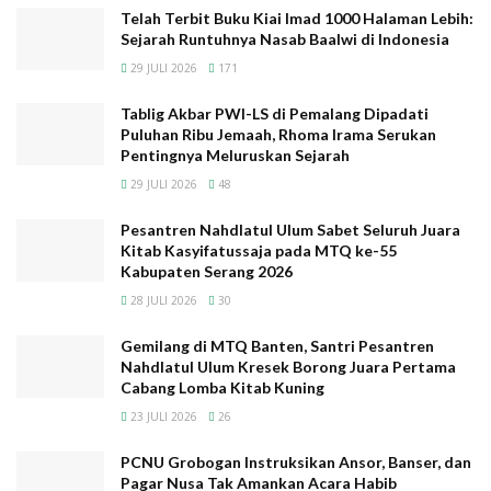
dalam kitab Syamsudzahirah, diantaranya adalah: Abu
Telah Terbit Buku Kiai Imad 1000 Halaman Lebih:
Sejarah Runtuhnya Nasab Baalwi di Indonesia
Bakar bin Umar bin Yahya yang wafat tahun 1909 di
Surabaya, Ali bin Abu Bakar bin Umar bin Yahya Solo,
29 JULI 2026
171
Utsman bin Yahya dan putranya, Aqil bin Utsman (FSZ:
Tablig Akbar PWI-LS di Pemalang Dipadati
312).
Puluhan Ribu Jemaah, Rhoma Irama Serukan
Pentingnya Meluruskan Sejarah
Baca
Juga
29 JULI 2026
48
Pesantren Nahdlatul Ulum Sabet Seluruh Juara
Kitab Kiai Imad, Qami’ al-Masawi, Jawab Tuntas Kitab Mbah
Kitab Kasyifatussaja pada MTQ ke-55
Ryan Kudus Yang Bela Ba’alwi, Al-Khulashah al-Nafisah
Kabupaten Serang 2026
Kesadaran Merata Pribumi atas Eksistensi Habaib di
28 JULI 2026
30
Indonesia
Gemilang di MTQ Banten, Santri Pesantren
جواب عماد الدين عثمان البنتني عن كتاب الخلاصة النفيسة لابن حرجو
Nahdlatul Ulum Kresek Borong Juara Pertama
الجاوي
Cabang Lomba Kitab Kuning
Telah Terbit Buku Kiai Imad 1000 Halaman Lebih: Sejarah
23 JULI 2026
26
Runtuhnya Nasab Baalwi di Indonesia
PCNU Grobogan Instruksikan Ansor, Banser, dan
Tablig Akbar PWI-LS di Pemalang Dipadati Puluhan Ribu
Pagar Nusa Tak Amankan Acara Habib