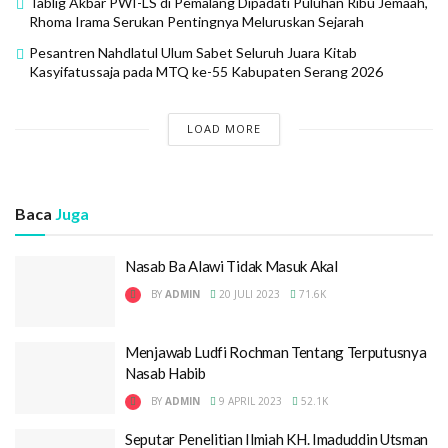
Tablig Akbar PWI-LS di Pemalang Dipadati Puluhan Ribu Jemaah,
Rhoma Irama Serukan Pentingnya Meluruskan Sejarah
Pesantren Nahdlatul Ulum Sabet Seluruh Juara Kitab
Kasyifatussaja pada MTQ ke-55 Kabupaten Serang 2026
LOAD MORE
Baca
Juga
Nasab Ba Alawi Tidak Masuk Akal
BY
ADMIN
20 JULI 2023
71.6K
Menjawab Ludfi Rochman Tentang Terputusnya
Nasab Habib
BY
ADMIN
9 APRIL 2023
52.1K
Seputar Penelitian Ilmiah KH. Imaduddin Utsman