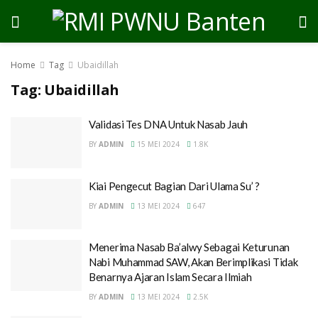
Home
Tag
Ubaidillah
Tag:
Ubaidillah
Validasi Tes DNA Untuk Nasab Jauh
BY
ADMIN
15 MEI 2024
1.8K
Kiai Pengecut Bagian Dari Ulama Su’ ?
BY
ADMIN
13 MEI 2024
647
Menerima Nasab Ba’alwy Sebagai Keturunan
Nabi Muhammad SAW, Akan Berimplikasi Tidak
Benarnya Ajaran Islam Secara Ilmiah
BY
ADMIN
13 MEI 2024
2.5K