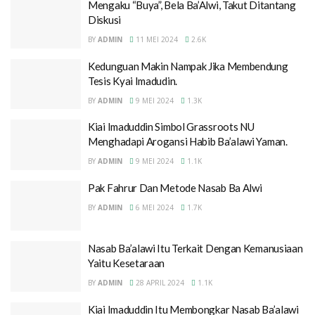
Mengaku “Buya”, Bela Ba’Alwi, Takut Ditantang
Diskusi
BY
ADMIN
11 MEI 2024
2.6K
Kedunguan Makin Nampak Jika Membendung
Tesis Kyai Imadudin.
BY
ADMIN
9 MEI 2024
1.3K
Kiai Imaduddin Simbol Grassroots NU
Menghadapi Arogansi Habib Ba’alawi Yaman.
BY
ADMIN
9 MEI 2024
1.1K
Pak Fahrur Dan Metode Nasab Ba Alwi
BY
ADMIN
6 MEI 2024
1.7K
Nasab Ba’alawi Itu Terkait Dengan Kemanusiaan
Yaitu Kesetaraan
BY
ADMIN
28 APRIL 2024
1.1K
Kiai Imaduddin Itu Membongkar Nasab Ba’alawi