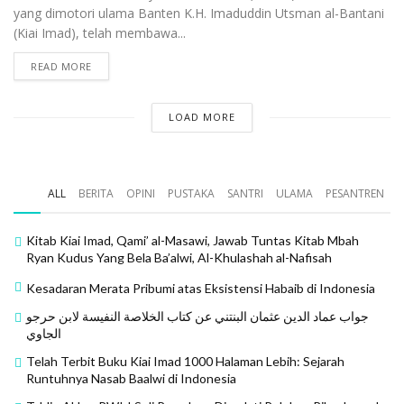
yang dimotori ulama Banten K.H. Imaduddin Utsman al-Bantani
(Kiai Imad), telah membawa...
READ MORE
LOAD MORE
ALL
BERITA
OPINI
PUSTAKA
SANTRI
ULAMA
PESANTREN
Kitab Kiai Imad, Qami’ al-Masawi, Jawab Tuntas Kitab Mbah
Ryan Kudus Yang Bela Ba’alwi, Al-Khulashah al-Nafisah
Kesadaran Merata Pribumi atas Eksistensi Habaib di Indonesia
جواب عماد الدين عثمان البنتني عن كتاب الخلاصة النفيسة لابن حرجو
الجاوي
Telah Terbit Buku Kiai Imad 1000 Halaman Lebih: Sejarah
Runtuhnya Nasab Baalwi di Indonesia