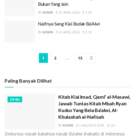
Bukan Yang lain
BY
ADMIN
27 APRIL 2024
3.3K
Naifnya Sang Kiai Budak Ba’Alwi
BY
ADMIN
23 APRIL 2024
3.1K
1
2
…
15
Paling Banyak Dilihat
Kitab Kiai Imad, Qami’ al-Masawi,
OPINI
Jawab Tuntas Kitab Mbah Ryan
Kudus Yang Bela Ba’alwi, Al-
Khulashah al-Nafisah
BY
ADMIN
2 AGUSTUS 2026
225
Diskursus nasab batalnya nasab Ba’alwi (habaib) di Indonesia