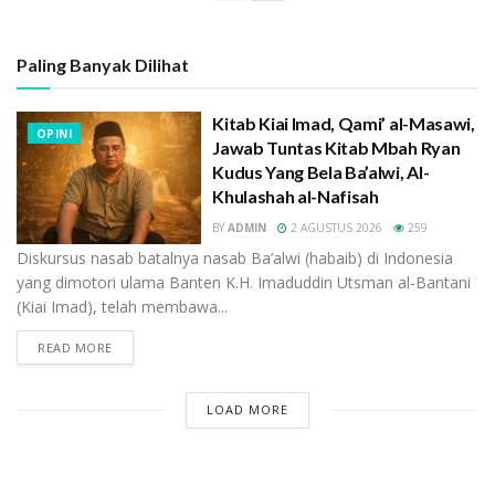
Paling Banyak Dilihat
Kitab Kiai Imad, Qami’ al-Masawi,
OPINI
Jawab Tuntas Kitab Mbah Ryan
Kudus Yang Bela Ba’alwi, Al-
Khulashah al-Nafisah
BY
ADMIN
2 AGUSTUS 2026
259
Diskursus nasab batalnya nasab Ba’alwi (habaib) di Indonesia
yang dimotori ulama Banten K.H. Imaduddin Utsman al-Bantani
(Kiai Imad), telah membawa...
READ MORE
LOAD MORE