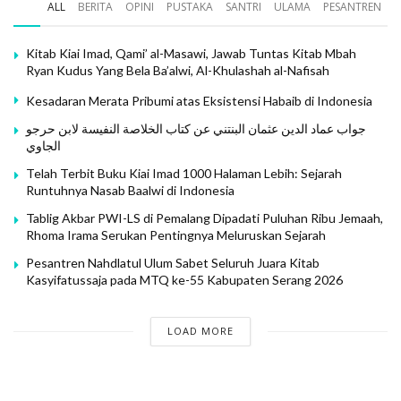
ALL
BERITA
OPINI
PUSTAKA
SANTRI
ULAMA
PESANTREN
Kitab Kiai Imad, Qami’ al-Masawi, Jawab Tuntas Kitab Mbah
Ryan Kudus Yang Bela Ba’alwi, Al-Khulashah al-Nafisah
Kesadaran Merata Pribumi atas Eksistensi Habaib di Indonesia
جواب عماد الدين عثمان البنتني عن كتاب الخلاصة النفيسة لابن حرجو
الجاوي
Telah Terbit Buku Kiai Imad 1000 Halaman Lebih: Sejarah
Runtuhnya Nasab Baalwi di Indonesia
Tablig Akbar PWI-LS di Pemalang Dipadati Puluhan Ribu Jemaah,
Rhoma Irama Serukan Pentingnya Meluruskan Sejarah
Pesantren Nahdlatul Ulum Sabet Seluruh Juara Kitab
Kasyifatussaja pada MTQ ke-55 Kabupaten Serang 2026
LOAD MORE