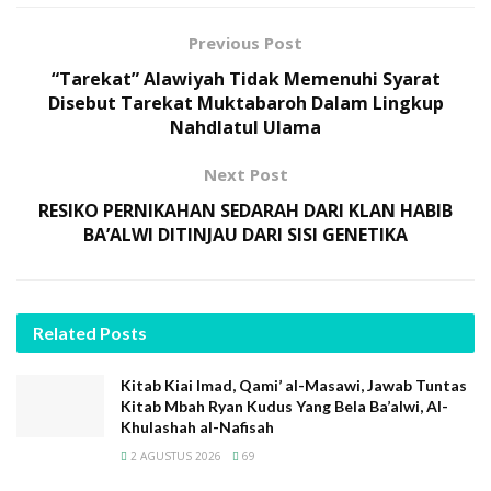
menghalalkan segala cara guna mencapai tujuannya.
Previous Post
Tipikal perilaku orang-orang licik dan munafik dan kita
dapat menyaksikannya dari pola track record perilaku
“Tarekat” Alawiyah Tidak Memenuhi Syarat
mereka.
Disebut Tarekat Muktabaroh Dalam Lingkup
Nahdlatul Ulama
Sementara segolongan orang yang menepis tuduhan
Next Post
dari Klan Habib Baalwi bahwa dirinya tidak
RESIKO PERNIKAHAN SEDARAH DARI KLAN HABIB
mengajarkan dan menyebarkan kebencian, ditenagai
BA’ALWI DITINJAU DARI SISI GENETIKA
oleh kebaikan dan ketulusan kepada masyarakat
supaya betul-betul ini tidak memadat menjadi
kebencian. Penulis sangat memahami niatnya baik.
Namun, menurut penulis tidak perlu menolak
Related
Posts
kebencian itu sendiri hingga berlebihan sampai-sampai
menajis-najiskan kebencian, anti kebencian. Seolah-
Kitab Kiai Imad, Qami’ al-Masawi, Jawab Tuntas
Kitab Mbah Ryan Kudus Yang Bela Ba’alwi, Al-
olah meletakkan suatu kepastian nilai, dalam bahasa
Khulashah al-Nafisah
matematis meminjam terma fiqh:
2 AGUSTUS 2026
69