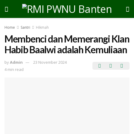
Home
Santri
Hikmah
Membenci dan Memerangi Klan
Habib Baalwi adalah Kemuliaan
by
Admin
23 November 2024
4 min read