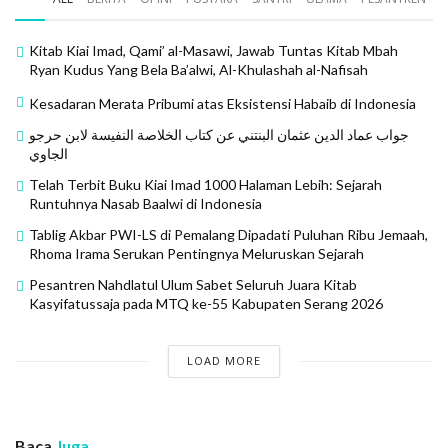
orang terpimpin ke jalan yang benar (lurus,
raashiduun)
.
Kitab Kiai Imad, Qami’ al-Masawi, Jawab Tuntas Kitab Mbah
Ryan Kudus Yang Bela Ba’alwi, Al-Khulashah al-Nafisah
08 –
dan merupakan karunia dan nikmat dari Allah.
Kesadaran Merata Pribumi atas Eksistensi Habaib di Indonesia
Allah Maha Mengetahui lagi Maha Bijaksana
.
جواب عماد الدين عثمان البنتني عن كتاب الخلاصة النفيسة لابن حرجو
الجاوي
09 – Jika ada dua kelompok orang Beriman bertengkar,
Telah Terbit Buku Kiai Imad 1000 Halaman Lebih: Sejarah
damaikanlah mereka secepatnya. Bila salah satu di
Runtuhnya Nasab Baalwi di Indonesia
antaranya berlaku zalim kepada yang lain, tekanlah
Tablig Akbar PWI-LS di Pemalang Dipadati Puluhan Ribu Jemaah,
(faqotiluu, perangilah) golongan yang zalim sampai
Rhoma Irama Serukan Pentingnya Meluruskan Sejarah
kembali ke jalan Allah. Kalau telah kembali,
Pesantren Nahdlatul Ulum Sabet Seluruh Juara Kitab
damaikanlah dengan cara yang adil dan benar
Kasyifatussaja pada MTQ ke-55 Kabupaten Serang 2026
(setegak-tegaknya, sepresisi mungkin, bil adli wa
aqsituu). Allah sungguh suka (cinta) kepada orang-
LOAD MORE
orang yang berlaku adil.
10 – Seluruh orang mukmin sungguh bersaudara,
Baca
Juga