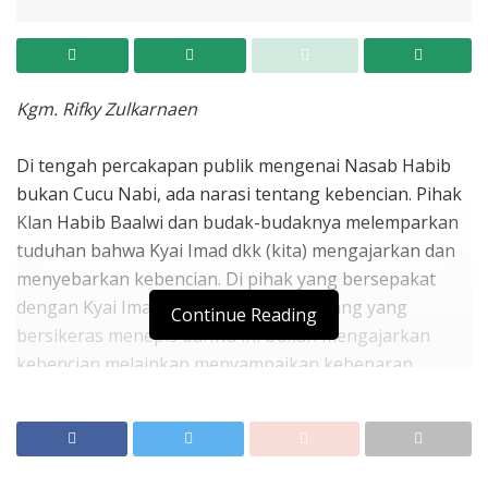
Kgm. Rifky Zulkarnaen
Di tengah percakapan publik mengenai Nasab Habib
bukan Cucu Nabi, ada narasi tentang kebencian. Pihak
Klan Habib Baalwi dan budak-budaknya melemparkan
tuduhan bahwa Kyai Imad dkk (kita) mengajarkan dan
menyebarkan kebencian. Di pihak yang bersepakat
dengan Kyai Imad dkk ada sebagian orang yang
Continue Reading
bersikeras menepis bahwa ini bukan mengajarkan
kebencian melainkan menyampaikan kebenaran.
Ditilik dari motifnya, lemparan tuduhan Klan Habib
Baalwi dan budak-budaknya tidak disemangati oleh
ketulusan dan kejujuran; ia disemangati spirit