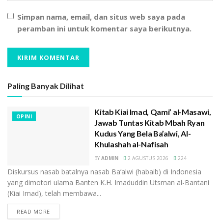
setiap bulan, ataupun setiap pekan. Dalam kategori
tahunan terdapat pada bulan Dzulhijjah, Muharram,
Simpan nama, email, dan situs web saya pada
peramban ini untuk komentar saya berikutnya.
Rajab, dan Sya’ban (Imam al-Ghazali, Ihya Ulumuddin,
juz 3, hlm: 431).
Menurut Hujjatul Islam melaksanaan puasa Rajab
dilakukan hanya beberapa hari saja. Tidak
Paling Banyak Dilihat
diperkenankan selama satu bulan penuh. Sebagian
sahabat Nabi, lanjut al-Ghazali, memakruhkan puasa
Kitab Kiai Imad, Qami’ al-Masawi,
Rajab selama satu bulan penuh karena dianggap
OPINI
Jawab Tuntas Kitab Mbah Ryan
menyerupai puasa bulan Ramadhan. Sebagai saran,
Kudus Yang Bela Ba’alwi, Al-
puasa Rajab baiknya dilakukan saat bertepatan hari-
Khulashah al-Nafisah
hari utama agar pahalanya lebih besar. Seperti pada
BY
ADMIN
2 AGUSTUS 2026
224
ayyamul bidh (tanggal 13, 14, dan 15), hari Senin, hari
Diskursus nasab batalnya nasab Ba’alwi (habaib) di Indonesia
Kamis, dan hari Jumat (al-Ghazali, Ihya Ulumuddin, juz
yang dimotori ulama Banten K.H. Imaduddin Utsman al-Bantani
3, hlm : 432).
(Kiai Imad), telah membawa...
Adalah Imam Fakhruddin al-Razi dalam Mafatih al-
READ MORE