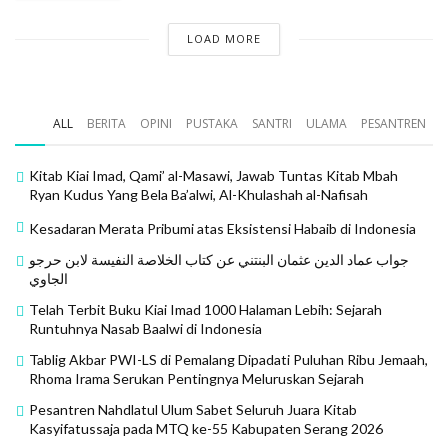
Ghaib (juz 16, hlm : 54) dengan mengambil landasan
salah satu hadits terkait keutamaan puasa di bulan
LOAD MORE
Rajab, meskipun pelaksanaan puasa berbeda-beda
pendapat ada yang di awal, ada yang pertengahan
bahkan ada yang hingga satu bulan penuh. Imam al-
ALL
BERITA
OPINI
PUSTAKA
SANTRI
ULAMA
PESANTREN
Razi mengambil dalil terkait puasa sunnah di bulan
Rajab yaitu hadits Rosulullah SAW, yaitu.
Kitab Kiai Imad, Qami’ al-Masawi, Jawab Tuntas Kitab Mbah
Ryan Kudus Yang Bela Ba’alwi, Al-Khulashah al-Nafisah
مَنْ صَامَ يَوْمًا مِنْ أَشْهُرِ اللّٰهِ الْحُرُمِ كَانَ لَهُ بِكُلِّ يَوْمٍ ثَلَاثُونَ يَوْمًا
Kesadaran Merata Pribumi atas Eksistensi Habaib di Indonesia
Artinya:
“Barang siapa yang berpuasa satu hari pada
جواب عماد الدين عثمان البنتني عن كتاب الخلاصة النفيسة لابن حرجو
bulan-bulan yang dimuliakan (Dzulqa’dah, Dzulhijjah,
الجاوي
Muharram, dan Rajab), maka ia akan mendapat pahala
Telah Terbit Buku Kiai Imad 1000 Halaman Lebih: Sejarah
puasa 30 hari”.
Runtuhnya Nasab Baalwi di Indonesia
Tablig Akbar PWI-LS di Pemalang Dipadati Puluhan Ribu Jemaah,
Imam al-Nawawi dalam kitabnya Syarah Muslim (hlm:
Rhoma Irama Serukan Pentingnya Meluruskan Sejarah
167) telah menjelaskan.
Pesantren Nahdlatul Ulum Sabet Seluruh Juara Kitab
Kasyifatussaja pada MTQ ke-55 Kabupaten Serang 2026
وفي سنن ابي داود ان رسول الله ندب الى الصيام من الاشهر