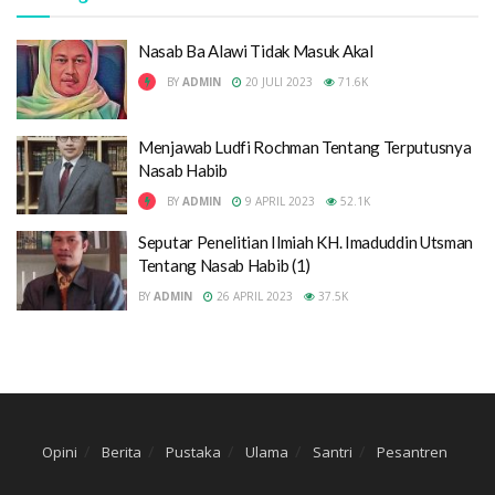
Kitab Kiai Imad, Qami’ al-Masawi, Jawab Tuntas Kitab Mbah
Nasab Ba Alawi Tidak Masuk Akal
Ryan Kudus Yang Bela Ba’alwi, Al-Khulashah al-Nafisah
BY
ADMIN
20 JULI 2023
71.6K
Kesadaran Merata Pribumi atas Eksistensi Habaib di
Indonesia
Menjawab Ludfi Rochman Tentang Terputusnya
Nasab Habib
جواب عماد الدين عثمان البنتني عن كتاب الخلاصة النفيسة لابن حرجو
الجاوي
BY
ADMIN
9 APRIL 2023
52.1K
PASCA THESIS, Menyelamatkan Akal Sehat: Mengapa
Seputar Penelitian Ilmiah KH. Imaduddin Utsman
Agama Tidak Boleh Dijadikan Alat Pembodohan
Tentang Nasab Habib (1)
K.H. Imaduddin Utsman Al-Bantani Haramkan Putri
BY
ADMIN
26 APRIL 2023
37.5K
Indonesia Dinikahkan dengan Laki-Laki Habaib
Opini
Berita
Pustaka
Ulama
Santri
Pesantren
Yang lebih aneh lagi kok mereka tidak pulang
kampung saja ke negeri asalnya yang katanya penuh