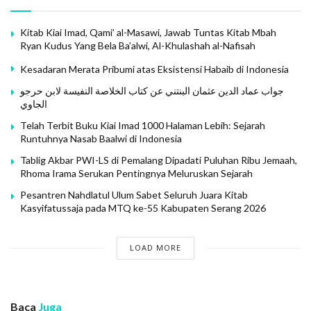
hingga kini kondisinya. Apakah layak dianggap sebagai
salah satu pusat peradaban Islam dari segala sisi. Lalu
Kitab Kiai Imad, Qami’ al-Masawi, Jawab Tuntas Kitab Mbah
bagaimana dengan kota-kota di Iraq dan Iran tempat
Ryan Kudus Yang Bela Ba’alwi, Al-Khulashah al-Nafisah
berkumpulnya mayoritas Marga Al Husaini? Bagaimana
Kesadaran Merata Pribumi atas Eksistensi Habaib di Indonesia
pula dengan kota gudangnya para Wali dari banyak
جواب عماد الدين عثمان البنتني عن كتاب الخلاصة النفيسة لابن حرجو
Mursyid Thoriqoh di FEZ-Maroko dan kota-kota lainnya
الجاوي
yang membentang dari Mesir hingga Maghribi yang
Telah Terbit Buku Kiai Imad 1000 Halaman Lebih: Sejarah
banyak dihuni marga Al Hasani. Ini belum termasuk
Runtuhnya Nasab Baalwi di Indonesia
Syam (Palestina, Syiria dan Yordania).
Masak
semua
Tablig Akbar PWI-LS di Pemalang Dipadati Puluhan Ribu Jemaah,
kota-kota tersebut kalah kualitasnya oleh sebuah klan
Rhoma Irama Serukan Pentingnya Meluruskan Sejarah
ranting kecil dari keturunan Ubaidillah yang mengaku
Pesantren Nahdlatul Ulum Sabet Seluruh Juara Kitab
salah satu dari putra Sayyid Ahmad bin Isa?!?
Kasyifatussaja pada MTQ ke-55 Kabupaten Serang 2026
Anehnya mereka kok dulu berbondong-bondong hijrah
LOAD MORE
ke Nusantara bila Hadramaut sehebat itu
kualitasnya?!?
Baca
Juga
Baca
Juga