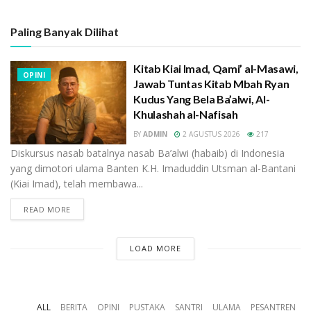
Assegaf Ba’alwi) berkata,
“Setetes ilmu di Tarim
lebih baik daripada lautan ilmu di luar Tarim.”
Paling Banyak Dilihat
Habib Ahmad Al-Atthas, “
Jalanan Tarim adalah
guru dari pada orang yang tidak memiliki guru.”
Kitab Kiai Imad, Qami’ al-Masawi,
OPINI
Jawab Tuntas Kitab Mbah Ryan
Habib Ali bin Muhammad Al Habsyi berkata, “
Andai
Kudus Yang Bela Ba’alwi, Al-
ia (menyebut seorang syekh dari Maghribi)
Khulashah al-Nafisah
mengetahui hakikat mereka (tokoh-tokoh
BY
ADMIN
2 AGUSTUS 2026
217
Hadramaut yang hidup di jaman itu), pastilah
Diskursus nasab batalnya nasab Ba’alwi (habaib) di Indonesia
mereka itu lebih agung dari Malaikat, sedangkan
yang dimotori ulama Banten K.H. Imaduddin Utsman al-Bantani
malaikat itu ma’shum berdasarkan nash Al
(Kiai Imad), telah membawa...
Qur’an.”
READ MORE
Dan masih banyak lagi narasi-narasi mengagungkan
LOAD MORE
Hadramaut dan Kota Tarim yang demikian luar biasa
dan bombastis. Tentunya sebagai orang berakal kita
bisa melihat bagaimana Hadramaut sejak dahulu
ALL
BERITA
OPINI
PUSTAKA
SANTRI
ULAMA
PESANTREN