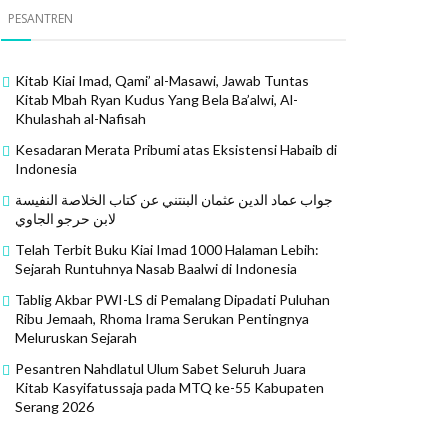
PESANTREN
Kitab Kiai Imad, Qami’ al-Masawi, Jawab Tuntas
Kitab Mbah Ryan Kudus Yang Bela Ba’alwi, Al-
Khulashah al-Nafisah
Kesadaran Merata Pribumi atas Eksistensi Habaib di
Indonesia
جواب عماد الدين عثمان البنتني عن كتاب الخلاصة النفيسة
لابن حرجو الجاوي
Telah Terbit Buku Kiai Imad 1000 Halaman Lebih:
Sejarah Runtuhnya Nasab Baalwi di Indonesia
Tablig Akbar PWI-LS di Pemalang Dipadati Puluhan
Ribu Jemaah, Rhoma Irama Serukan Pentingnya
Meluruskan Sejarah
Pesantren Nahdlatul Ulum Sabet Seluruh Juara
Kitab Kasyifatussaja pada MTQ ke-55 Kabupaten
Serang 2026