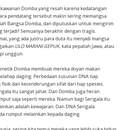
 sekawanan Domba yang resah karena kedatangan
para pendatang tersebut makin sering memangsa
lah Bangsa Domba, dan diputuskan untuk mengirim
 terjadi? Semuanya berakhir dengan tragis.
ai, yang ada justru para duta itu menjadi mangsa
agaikan
ULO MARANI GEPUK
, kata pepatah Jawa, atau
pi unggun.
n genetik Domba membuat mereka doyan makan
 melahap daging. Perbedaan susunan DNA tiap
sik dan kecenderungan sifat dari tiap spesies.
gala itu sangat jahat. Dan Domba juga heran
put saja seperti mereka. Namun bagi Serigala itu
ainkan adalah kewajaran. Dan DNA Serigala
ada rumput melainkan kepada daging.
usia, sering kita temui mereka yang lebih suka hidup