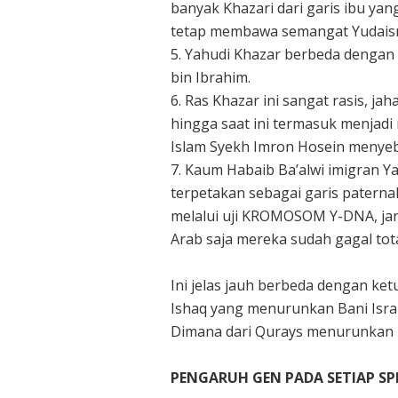
banyak Khazari dari garis ibu 
tetap membawa semangat Yudaism
5. Yahudi Khazar berbeda dengan 
bin Ibrahim.
6. Ras Khazar ini sangat rasis, ja
hingga saat ini termasuk menjadi 
Islam Syekh Imron Hosein menye
7. Kaum Habaib Ba’alwi imigran Y
terpetakan sebagai garis paternal
melalui uji KROMOSOM Y-DNA, ja
Arab saja mereka sudah gagal tota
Ini jelas jauh berbeda dengan ket
Ishaq yang menurunkan Bani Isra
Dimana dari Qurays menurunkan 
PENGARUH GEN PADA SETIAP SPE