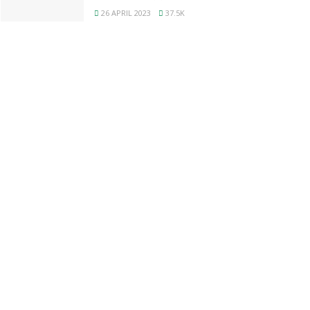
26 APRIL 2023
37.5K