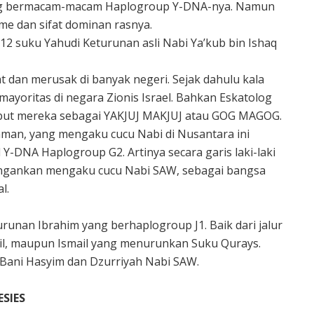
yang bermacam-macam Haplogroup Y-DNA-nya. Namun
e dan sifat dominan rasnya.
12 suku Yahudi Keturunan asli Nabi Ya’kub bin Ishaq
hat dan merusak di banyak negeri. Sejak dahulu kala
mayoritas di negara Zionis Israel. Bahkan Eskatolog
but mereka sebagai YAKJUJ MAKJUJ atau GOG MAGOG.
aman, yang mengaku cucu Nabi di Nusantara ini
 Y-DNA Haplogroup G2. Artinya secara garis laki-laki
ngankan mengaku cucu Nabi SAW, sebagai bangsa
l.
urunan Ibrahim yang berhaplogroup J1. Baik dari jalur
il, maupun Ismail yang menurunkan Suku Qurays.
Bani Hasyim dan Dzurriyah Nabi SAW.
SIES