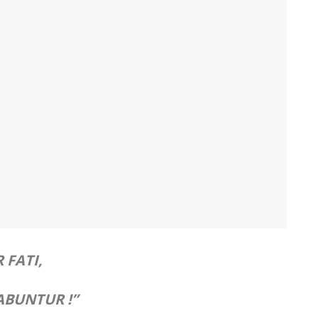
FATI,
ABUNTUR !”