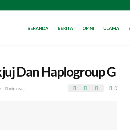
BERANDA
BERITA
OPINI
ULAMA
kjuj Dan Haplogroup G
0
h
13 min read