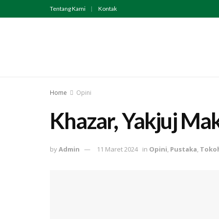
Tentang Kami
Kontak
Home
Opini
Khazar, Yakjuj Ma
by
Admin
11 Maret 2024
in
Opini
,
Pustaka
,
Toko