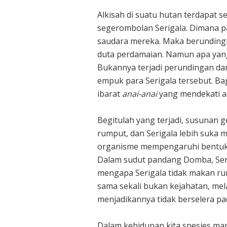
Alkisah di suatu hutan terdapat
segerombolan Serigala. Dimana 
saudara mereka. Maka berunding
duta perdamaian. Namun apa yang
Bukannya terjadi perundingan dam
empuk para Serigala tersebut. B
ibarat
anai-anai
yang mendekati a
Begitulah yang terjadi, susuna
rumput, dan Serigala lebih suka
organisme mempengaruhi bentuk fi
Dalam sudut pandang Domba, Seri
mengapa Serigala tidak makan rum
sama sekali bukan kejahatan, mel
menjadikannya tidak berselera p
Dalam kehidupan kita spesies man