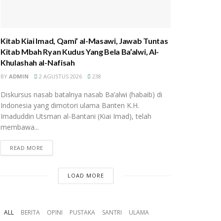
Kitab Kiai Imad, Qami’ al-Masawi, Jawab Tuntas
Kitab Mbah Ryan Kudus Yang Bela Ba’alwi, Al-
Khulashah al-Nafisah
BY
ADMIN
2 AGUSTUS 2026
238
Diskursus nasab batalnya nasab Ba’alwi (habaib) di
Indonesia yang dimotori ulama Banten K.H.
Imaduddin Utsman al-Bantani (Kiai Imad), telah
membawa...
READ MORE
LOAD MORE
ALL
BERITA
OPINI
PUSTAKA
SANTRI
ULAMA