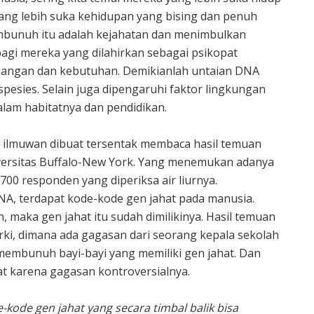
ang lebih suka kehidupan yang bising dan penuh
mbunuh itu adalah kejahatan dan menimbulkan
agi mereka yang dilahirkan sebagai psikopat
angan dan kebutuhan. Demikianlah untaian DNA
pesies. Selain juga dipengaruhi faktor lingkungan
alam habitatnya dan pendidikan.
a ilmuwan dibuat tersentak membaca hasil temuan
versitas Buffalo-New York. Yang menemukan adanya
700 responden yang diperiksa air liurnya.
NA, terdapat kode-kode gen jahat pada manusia.
an, maka gen jahat itu sudah dimilikinya. Hasil temuan
urki, dimana ada gagasan dari seorang kepala sekolah
bunuh bayi-bayi yang memiliki gen jahat. Dan
at karena gagasan kontroversialnya.
e-kode gen jahat yang secara timbal balik bisa