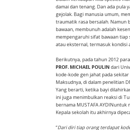
damai dan tenang. Dan ada pula y
gejolak. Bagi manusia umum, me
traumatik rasa bersalah. Namun b
bawaan, membunuh adalah kesen
mempengaruhi sifat bawaan tiap s
atau eksternal, termasuk kondisi 
Berikutnya, pada tahun 2012 par
PROF. MICHAEL POULIN
dari Uni
kode-kode gen jahat pada sekitar 
Maksudnya, di dalam penelitian D
Yang berarti, ketika bayi dilahirk
ini juga menimbulkan reaksi di T
bernama MUSTAFA AYDINuntuk mem
Kepala sekolah itu akhirnya dipec
“
Dari diri tiap orang terdapat kod