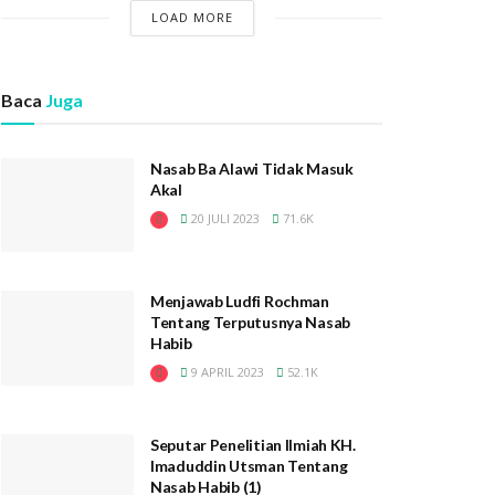
LOAD MORE
Baca
Juga
Nasab Ba Alawi Tidak Masuk
Akal
20 JULI 2023
71.6K
Menjawab Ludfi Rochman
Tentang Terputusnya Nasab
Habib
9 APRIL 2023
52.1K
Seputar Penelitian Ilmiah KH.
Imaduddin Utsman Tentang
Nasab Habib (1)