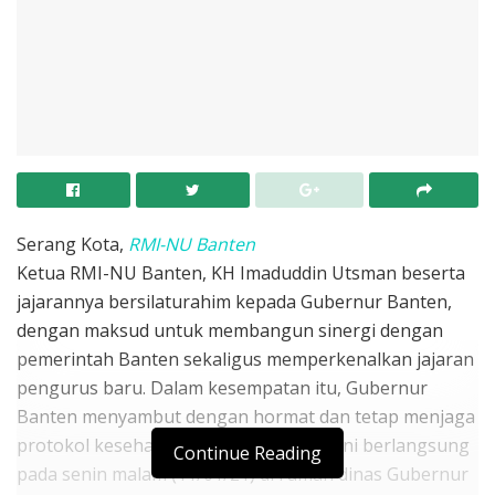
Serang Kota,
RMI-NU Banten
Ketua RMI-NU Banten, KH Imaduddin Utsman beserta
jajarannya bersilaturahim kepada Gubernur Banten,
dengan maksud untuk membangun sinergi dengan
pemerintah Banten sekaligus memperkenalkan jajaran
pengurus baru. Dalam kesempatan itu, Gubernur
Banten menyambut dengan hormat dan tetap menjaga
protokol kesehatan. Acara silaturahim ini berlangsung
Continue Reading
pada senin malam (11/01/21) di rumah dinas Gubernur