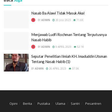
Nasab Ba Alawi Tidak Masuk Akal
BY
ADMIN
20 JULI 2023
71.6K
Menjawab Ludfi Rochman Tentang Terputusnya
Nasab Habib
BY
ADMIN
9 APRIL 2023
52.1K
Seputar Penelitian Ilmiah KH. Imaduddin Utsman
Tentang Nasab Habib (1)
BY
ADMIN
26 APRIL 2023
37.5K
Opini
Berita
Pustaka
Ulama
Santri
Pesantren