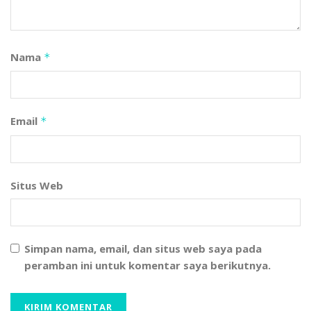
Kemudian, “Dalam waktu dekat ini kami berencana
akan menyelenggarakan lomba membaca kitab kuning
karya ulama kebanggaan Banten, Syekh Nawawi al-
Nama
*
Bantani”.
Kontributor: Syaiful Ahyar
Email
*
Tags:
Gubernur Banten
Pengurus RMI
Pesantren
RMI Banten
RMI-NU
Situs Web
Simpan nama, email, dan situs web saya pada
peramban ini untuk komentar saya berikutnya.