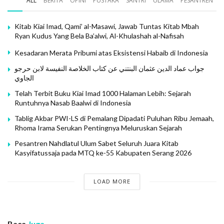
ALL
BERITA
OPINI
PUSTAKA
SANTRI
ULAMA
PESANTREN
Kitab Kiai Imad, Qami’ al-Masawi, Jawab Tuntas Kitab Mbah
Ryan Kudus Yang Bela Ba’alwi, Al-Khulashah al-Nafisah
Kesadaran Merata Pribumi atas Eksistensi Habaib di Indonesia
جواب عماد الدين عثمان البنتني عن كتاب الخلاصة النفيسة لابن حرجو
الجاوي
Telah Terbit Buku Kiai Imad 1000 Halaman Lebih: Sejarah
Runtuhnya Nasab Baalwi di Indonesia
Tablig Akbar PWI-LS di Pemalang Dipadati Puluhan Ribu Jemaah,
Rhoma Irama Serukan Pentingnya Meluruskan Sejarah
Pesantren Nahdlatul Ulum Sabet Seluruh Juara Kitab
Kasyifatussaja pada MTQ ke-55 Kabupaten Serang 2026
LOAD MORE
Baca
Juga