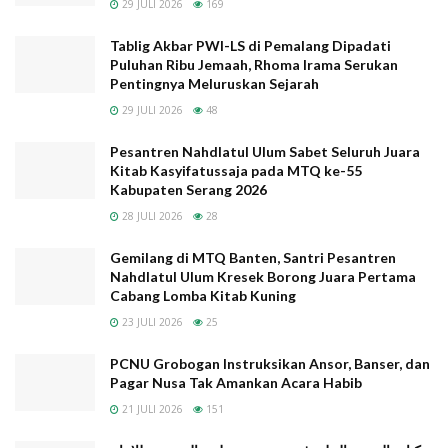
29 JULI 2026
169
Telah Terbit Buku Kiai Imad 1000 Halaman Lebih: Sejarah
Runtuhnya Nasab Baalwi di Indonesia
Tablig Akbar PWI-LS di Pemalang Dipadati
Puluhan Ribu Jemaah, Rhoma Irama Serukan
Tablig Akbar PWI-LS di Pemalang Dipadati Puluhan Ribu
Pentingnya Meluruskan Sejarah
Jemaah, Rhoma Irama Serukan Pentingnya Meluruskan
29 JULI 2026
48
Sejarah
Pesantren Nahdlatul Ulum Sabet Seluruh Juara Kitab
Pesantren Nahdlatul Ulum Sabet Seluruh Juara
Kasyifatussaja pada MTQ ke-55 Kabupaten Serang 2026
Kitab Kasyifatussaja pada MTQ ke-55
Kabupaten Serang 2026
Gemilang di MTQ Banten, Santri Pesantren Nahdlatul Ulum
28 JULI 2026
28
Kresek Borong Juara Pertama Cabang Lomba Kitab Kuning
Gemilang di MTQ Banten, Santri Pesantren
PCNU Grobogan Instruksikan Ansor, Banser, dan Pagar Nusa
Nahdlatul Ulum Kresek Borong Juara Pertama
Tak Amankan Acara Habib
Cabang Lomba Kitab Kuning
23 JULI 2026
25
PCNU Grobogan Instruksikan Ansor, Banser, dan
Pagar Nusa Tak Amankan Acara Habib
Lanjutnya, “Disinilah RMI berfungsi sebagai katalisator,
21 JULI 2026
151
dinamisator, dan fasilitator bagi pondok pesantren