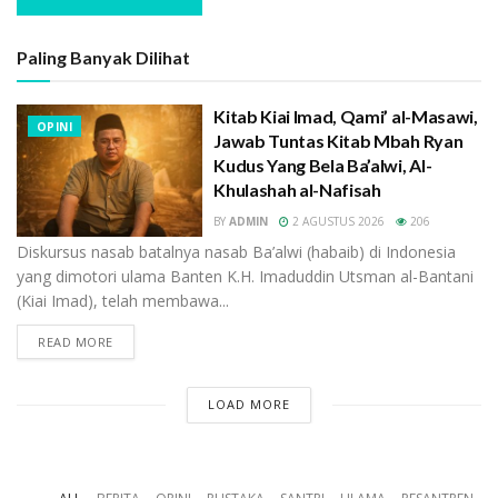
Paling Banyak Dilihat
Kitab Kiai Imad, Qami’ al-Masawi,
OPINI
Jawab Tuntas Kitab Mbah Ryan
Kudus Yang Bela Ba’alwi, Al-
Khulashah al-Nafisah
BY
ADMIN
2 AGUSTUS 2026
206
Diskursus nasab batalnya nasab Ba’alwi (habaib) di Indonesia
yang dimotori ulama Banten K.H. Imaduddin Utsman al-Bantani
(Kiai Imad), telah membawa...
READ MORE
LOAD MORE