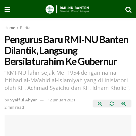
Home
Berita
Pengurus Baru RMI-NU Banten
Dilantik, Langsung
Bersilaturahim Ke Gubernur
“RMI-NU lahir sejak Mei 1954 dengan nama
Ittihad al-Ma’ahid al-Islamiyah yang di inisiatori
oleh KH. Achmad Syaichu dan KH. Idham Kholid”,
by
Syaiful Ahyar
12 Januari 2021
2 min read