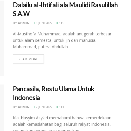
Dalailu al-Ihtifali ala Maulidi Rasulillah
S.A.W
BY
ADMIN
3 JUNI 2022
115
Al-Musthofa Muhammad, adalah anugerah terbesar
untuk alam semesta, untuk jin dan manusia.
Muhammad, putera Abdullah...
READ MORE
Pancasila, Restu Ulama Untuk
Indonesia
BY
ADMIN
2 JUNI 2022
113
Kiai Hasyim Asy’ari memahami bahwa kemerdekaan
adalah kemaslahatan bagi seluruh rakyat Indonesia,
sedangkan perpecahan merupakan...