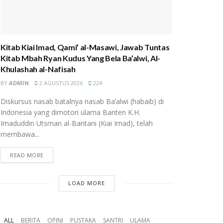
Kitab Kiai Imad, Qami’ al-Masawi, Jawab Tuntas
Kitab Mbah Ryan Kudus Yang Bela Ba’alwi, Al-
Khulashah al-Nafisah
BY
ADMIN
2 AGUSTUS 2026
224
Diskursus nasab batalnya nasab Ba’alwi (habaib) di
Indonesia yang dimotori ulama Banten K.H.
Imaduddin Utsman al-Bantani (Kiai Imad), telah
membawa...
READ MORE
LOAD MORE
ALL
BERITA
OPINI
PUSTAKA
SANTRI
ULAMA