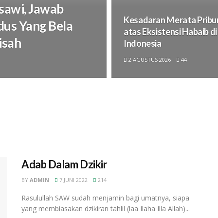
asawi, Jawab
Kesadaran Merata Pribu
dus Yang Bela
atas Eksistensi Habaib di
isah
Indonesia
2 AGUSTUS 2026
44
Adab Dalam Dzikir
BY
ADMIN
7 JUNI 2022
214
Rasulullah SAW sudah menjamin bagi umatnya, siapa
yang membiasakan dzikiran tahlil (laa Ilaha Illa Allah)...