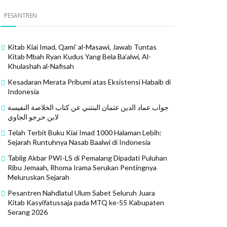
PESANTREN
Kitab Kiai Imad, Qami’ al-Masawi, Jawab Tuntas
Kitab Mbah Ryan Kudus Yang Bela Ba’alwi, Al-
Khulashah al-Nafisah
Kesadaran Merata Pribumi atas Eksistensi Habaib di
Indonesia
جواب عماد الدين عثمان البنتني عن كتاب الخلاصة النفيسة
لابن حرجو الجاوي
Telah Terbit Buku Kiai Imad 1000 Halaman Lebih:
Sejarah Runtuhnya Nasab Baalwi di Indonesia
Tablig Akbar PWI-LS di Pemalang Dipadati Puluhan
Ribu Jemaah, Rhoma Irama Serukan Pentingnya
Meluruskan Sejarah
Pesantren Nahdlatul Ulum Sabet Seluruh Juara
Kitab Kasyifatussaja pada MTQ ke-55 Kabupaten
Serang 2026