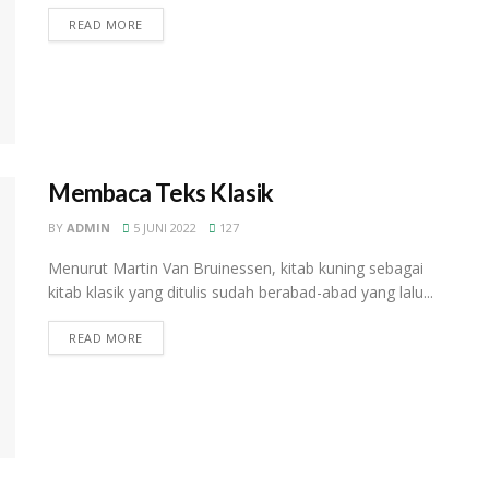
READ MORE
Membaca Teks Klasik
BY
ADMIN
5 JUNI 2022
127
Menurut Martin Van Bruinessen, kitab kuning sebagai
kitab klasik yang ditulis sudah berabad-abad yang lalu...
READ MORE