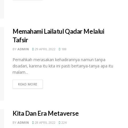
Memahami Lailatul Qadar Melalui
Tafsir
BY
ADMIN
29 APRIL 2022
188
Pernahkah merasakan kehadirannya namun tanpa
disadari, karena itu kita ini pasti bertanya-tanya apa itu
malam...
READ MORE
Kita Dan Era Metaverse
BY
ADMIN
28 APRIL 2022
224