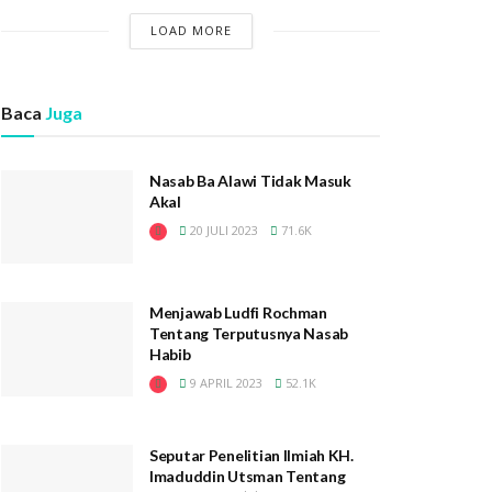
LOAD MORE
Baca
Juga
Nasab Ba Alawi Tidak Masuk
Akal
20 JULI 2023
71.6K
Menjawab Ludfi Rochman
Tentang Terputusnya Nasab
Habib
9 APRIL 2023
52.1K
Seputar Penelitian Ilmiah KH.
Imaduddin Utsman Tentang