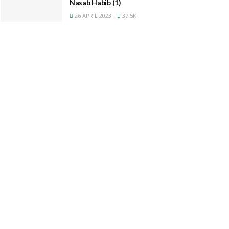
Nasab Habib (1)
26 APRIL 2023
37.5K