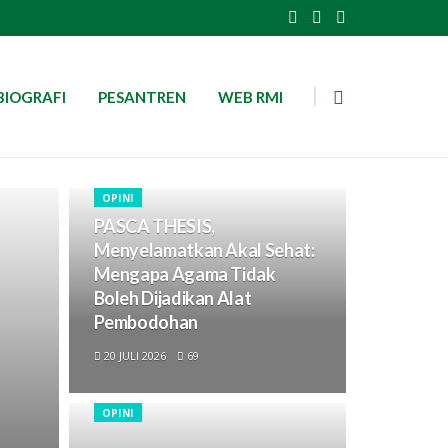
BIOGRAFI
PESANTREN
WEB RMI
OPINI
PASCA THESIS,
Menyelamatkan Akal Sehat:
Mengapa Agama Tidak
Boleh Dijadikan Alat
Pembodohan
20 JULI 2026
69
OPINI