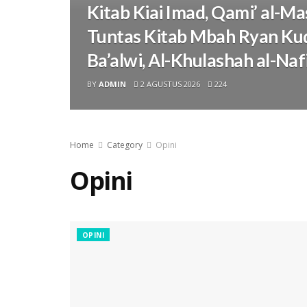
Kitab Kiai Imad, Qami’ al-M
Tuntas Kitab Mbah Ryan Ku
Ba’alwi, Al-Khulashah al-Naf
BY
ADMIN
2 AGUSTUS 2026
224
Home
Category
Opini
Opini
OPINI