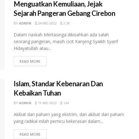
Menguatkan Kemuliaan, Jejak
Sejarah Pangeran Gebang Cirebon
BY
ADMIN
24 MEI 2022
2.3K
Dalam naskah Mertasinga dikisahkan ada salah
seorang pangeran, masih cicit Kanjeng Syaikh Syarif
Hidayatullah atau...
READ MORE
Islam, Standar Kebenaran Dan
Kebaikan Tuhan
BY
ADMIN
19 MEI 2022
164
Akibat dari paham yang ekstrim, dan akibat dari paham
yang radikal inilah pemicu kekerasan dalam...
READ MORE