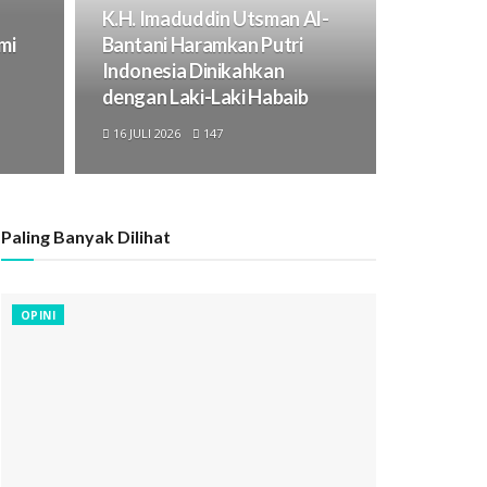
K.H. Imaduddin Utsman Al-
mi
Bantani Haramkan Putri
Indonesia Dinikahkan
dengan Laki-Laki Habaib
16 JULI 2026
147
Paling Banyak Dilihat
OPINI