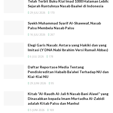
kitab-kitab yang menyebut Ubed sebagai anak Ahmad
Telah Terbit Buku Kiai Imad 1000 Halaman Lebih:
Sejarah Runtuhnya Nasab Baalwi di Indonesia
itu mentok pada abad ke 9 H. kitab yang pertama
29 JULI 2026
170
menyebut Ubed sebagai anak Ahmad adalah kitab
tasawuf yang bernama Al Burqah al Musyiqah (895 H.);
Syekh Muhammad Syarif Al-Shawwaf, Nasab
sedangkan kitab nasab yang paling dekat mengitsbat
Palsu Membela Nasab Palsu
Ubed sebagai anak Ahmad adalah kitab Tuhfat al
16 JULI 2026
267
Thalib pada tahun 996 H. Dua kitab ini bertentangan
Elegi Garis Nasab: Antara yang Hakiki dan yang
dengan kitab yang lebih tua yaitu kitab Al-Syajarah al-
Imitasi (Y DNA Nabi Ibrahim Versi Rumail Abbas)
Mubarakah yang ditulis tahun 597 H. yang tidak
6 JULI 2026
178
menyebut Ubed sebagai anak Ahmad. Sedangkan
dalam kaidah ilmu nasab, sebuah kitab nasab bisa
Daftar Reportase Media Tentang
Pendiskreditan Habaib Ba’alwi Terhadap NU dan
dijadikan rujukan jika mempunyai syarat tertentu. Salah
Kiai-Kiai NU
satu syaratnya adalah: An la takuna mukhalifatan lil
29 JUNI 2026
95
ushul (tidak boleh bertentangan dengan kitab-kitab
asal).
Kitab “Al-Raudh Al-Jali fi Nasab Bani Alawi” yang
Dinasabkan kepada Imam Murtadha Al-Zabidi
Rupanya sekarang Ra Ismail sudah faham semua itu.
adalah Kitab Palsu dan Manhul
teori dan metode penetapan nasab tidak bisa
5 JUNI 2026
169