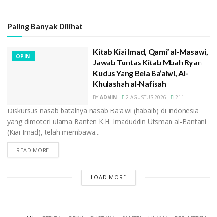
Runtuhnya Nasab Baalwi di Indonesia
Syekh Muhammad Syarif Al-Shawwaf, Nasab Palsu Membela
Paling Banyak Dilihat
Nasab Palsu
Elegi Garis Nasab: Antara yang Hakiki dan yang Imitasi (Y
Kitab Kiai Imad, Qami’ al-Masawi,
DNA Nabi Ibrahim Versi Rumail Abbas)
OPINI
Jawab Tuntas Kitab Mbah Ryan
Daftar Reportase Media Tentang Pendiskreditan Habaib
Kudus Yang Bela Ba’alwi, Al-
Ba’alwi Terhadap NU dan Kiai-Kiai NU
Khulashah al-Nafisah
BY
ADMIN
2 AGUSTUS 2026
211
Diskursus nasab batalnya nasab Ba’alwi (habaib) di Indonesia
yang dimotori ulama Banten K.H. Imaduddin Utsman al-Bantani
(Kiai Imad), telah membawa...
Ilmu nasab itu punyai kaidah, Ra. Salah satu kaidahnya:
READ MORE
jika menggunakan jumlah ismiyah maka itu artinya
“hasr” (mem-ba-ta-si). Kaidah itu salah satunya
LOAD MORE
disebutkan oleh Syekh Mahdi Roja’I dalam kitabnya: Al
Mu’qibun. Itu bukan ucapan Syekh Mahdi Roja’I, loh. Ia
hanya mengutip ulama-ulama nasab sebelumnya.