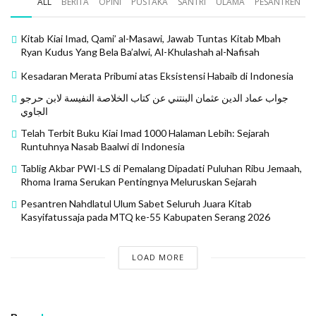
Hanya saja ia tidak mengatakan mengutip dari mana.
ALL
BERITA
OPINI
PUSTAKA
SANTRI
ULAMA
PESANTREN
Jadi jangan ditanya kepada Syekh Mahdi Roja’I lagi:
apakah ia setuju atau tidak dengan kaidah itu. ia hanya
Kitab Kiai Imad, Qami’ al-Masawi, Jawab Tuntas Kitab Mbah
Ryan Kudus Yang Bela Ba’alwi, Al-Khulashah al-Nafisah
mengutip. itu kaidah ahli nasab yang masyhur. Umur
kaidah itu minimal sudah 600 tahun. Kalau pengen
Kesadaran Merata Pribumi atas Eksistensi Habaib di Indonesia
tahu, benarkah ada ulama masa lalu yang mengatakan
جواب عماد الدين عثمان البنتني عن كتاب الخلاصة النفيسة لابن حرجو
kaidah seperti itu, saya akan tunjukan, Ra. Silahkan
الجاوي
buka kitab Umdat al Talib al Kubra karya Ibnu Inabah
Telah Terbit Buku Kiai Imad 1000 Halaman Lebih: Sejarah
(w. 828 H.) halam 340. Ibnu Inabah mengatakan:
Runtuhnya Nasab Baalwi di Indonesia
Tablig Akbar PWI-LS di Pemalang Dipadati Puluhan Ribu Jemaah,
ومن ذالك اذا قالوا عقبه من فلان او العقب من فلان فانه يدل
Rhoma Irama Serukan Pentingnya Meluruskan Sejarah
على ان عقبه منحصر فيه وقولهم اعقب من فلان فان عقبه ليس
Pesantren Nahdlatul Ulum Sabet Seluruh Juara Kitab
بمنحصرفيه لجواز ان يكون له عقب من غيره
Kasyifatussaja pada MTQ ke-55 Kabupaten Serang 2026
“Sebagian dari istilah para ahli nasab adalah ketika
LOAD MORE
mereka mengatakan: عقبه من فلان (aqibuhu min fulan:
keturunannya dari si fulan, dengan jumlah ismiyah)
atau العقب من فلان (al ‘aqbu min fulan: keturunannya