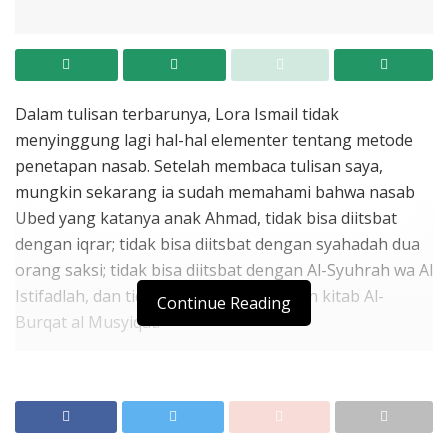
Dalam tulisan terbarunya, Lora Ismail tidak
menyinggung lagi hal-hal elementer tentang metode
penetapan nasab. Setelah membaca tulisan saya,
mungkin sekarang ia sudah memahami bahwa nasab
Ubed yang katanya anak Ahmad, tidak bisa diitsbat
dengan iqrar; tidak bisa diitsbat dengan syahadah dua
orang saksi; tidak bisa diitsbat dengan Al-Syuhrah wa Al
Istifadlah, dan tidak bisa diitsbat dengan kitab Al-
Continue Reading
Burqat al Musyiqat.
Tidak bisa diitsbat dengan iqrar, karena iqrar adalah
metode penetapan nasab untuk seorang anak yang
ayahnya masih hidup; tidak bisa diitsbat dengan
syahadat dua orang saksi, karena ia digunakan untuk