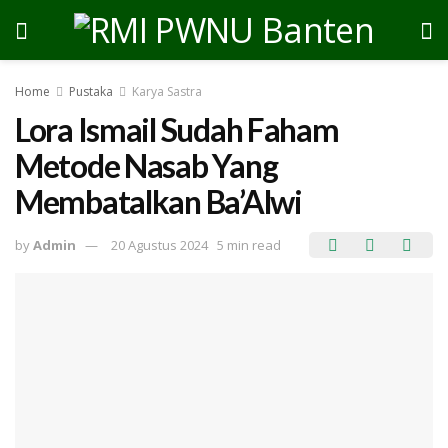
Home
Pustaka
Karya Sastra
Lora Ismail Sudah Faham
Metode Nasab Yang
Membatalkan Ba’Alwi
by
Admin
20 Agustus 2024
5 min read