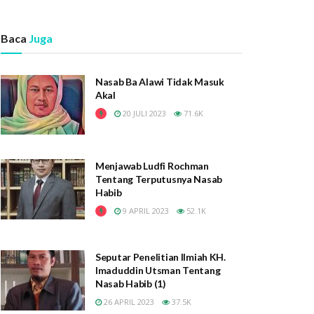
Baca
Juga
Nasab Ba Alawi Tidak Masuk
Akal
20 JULI 2023
71.6K
Menjawab Ludfi Rochman
Tentang Terputusnya Nasab
Habib
9 APRIL 2023
52.1K
Seputar Penelitian Ilmiah KH.
Imaduddin Utsman Tentang
Nasab Habib (1)
26 APRIL 2023
37.5K