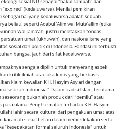
kologi sosial NU sebagai “bakul sampah” dan
h “expired” (kedaluwarsa). Menilai pemikiran
ri sebagai hal yang kedaluwarsa adalah sebuah
rya beliau, seperti Adabul ‘Alim wal Muta’allim (etika
 Sunnah Wal Jama’ah, justru meletakkan fondasi
 persatuan umat (ukhuwah), dan nasionalisme yang
itas sosial dan politik di Indonesia. Fondasi ini terbukti
uhan bangsa, jauh dari sifat kedaluwarsa.
tampaknya sengaja dipilih untuk menyerang aspek
ukan kritik ilmiah atau akademis yang berbasis
kan klaim kewalian K.H. Hasyim Asy’ari dengan
ma seluruh Indonesia.” Dalam tradisi Islam, terutama
an seseorang bukanlah produk dari “pemilu” atau
tis para ulama. Penghormatan terhadap K.H. Hasyim
iullah) lahir secara kultural dari pengakuan umat atas
an karamah sosial beliau dalam memerdekakan serta
a “kesepakatan formal seluruh Indonesia” untuk