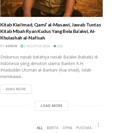
Kitab Kiai Imad, Qami’ al-Masawi, Jawab Tuntas
Kitab Mbah Ryan Kudus Yang Bela Ba’alwi, Al-
Khulashah al-Nafisah
BY
ADMIN
2 AGUSTUS 2026
232
Diskursus nasab batalnya nasab Ba’alwi (habaib) di
Indonesia yang dimotori ulama Banten K.H.
Imaduddin Utsman al-Bantani (Kiai Imad), telah
membawa...
READ MORE
LOAD MORE
ALL
BERITA
OPINI
PUSTAKA