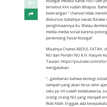
Assegaf melalui kanal YouTube pri
tersebut kini sudah dihapus. Bahk
keterangan “ channel tidak memilik
diskursus batalnya nasab Ba’alwi
penghinaannya itu. Walau demikia
media-media social karena poton
penentang Faizal Assegaf.
Misalnya Chanel ABDUL FATAH, ch
NU dan Pendiri NU K.H. Hasyim Asy
Tautan: https://youtube.com/shor
mengatakan:
“…gambaran bahwa ekologi sosial 
sampah yang akan terus lahir ajar
satu ya. Ini sudah kedaluwarsa, s
orang-orang NU yang menjadi err
Wali Allah. Enggak ada kesepakatan