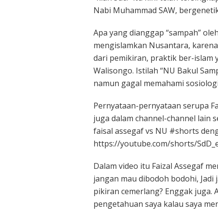
Nabi Muhammad SAW, bergenetik N
Apa yang dianggap “sampah” oleh 
mengislamkan Nusantara, karena 
dari pemikiran, praktik ber-islam
Walisongo. Istilah “NU Bakul Samp
namun gagal memahami sosiologi
Pernyataan-pernyataan serupa Fa
juga dalam channel-channel lain s
faisal assegaf vs NU #shorts den
https://youtube.com/shorts/SdD_e
Dalam video itu Faizal Assegaf me
jangan mau dibodoh bodohi, Jadi 
pikiran cemerlang? Enggak juga. 
pengetahuan saya kalau saya men