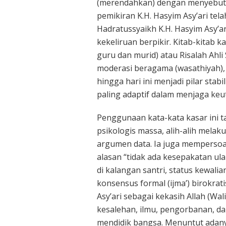
(merendahkan) dengan menyebut e
pemikiran K.H. Hasyim Asy’ari tela
Hadratussyaikh K.H. Hasyim Asy’a
kekeliruan berpikir. Kitab-kitab ka
guru dan murid) atau Risalah Ahli
moderasi beragama (wasathiyah),
hingga hari ini menjadi pilar stabil
paling adaptif dalam menjaga keut
Penggunaan kata-kata kasar ini 
psikologis massa, alih-alih melak
argumen data. Ia juga mempersoal
alasan “tidak ada kesepakatan ula
di kalangan santri, status kewali
konsensus formal (ijma’) birokra
Asy’ari sebagai kekasih Allah (Wal
kesalehan, ilmu, pengorbanan, d
mendidik bangsa. Menuntut adany