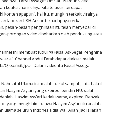
badinya “Faizal Assegaf Official”. Namun video
an ketika channelnya kita telusuri terdapat
i konten apapun”. hal itu, mungkin terkait viralnya
 dan laporan LBH Ansor terhadapnya terkait
n, pesan-pesan penghinaan itu telah menyebar di
gan-potongan video disebarkan oleh pendukung atau
annel ini membuat Judul “@Faisal As-Segaf Penghina
-‘arie”. Channel Abdul Fatah dapat diakses melalui
ts/Q-oa353bJpQ . Dalam video itu Faizal Assegaf
Nahdlatul Ulama ini adalah bakul sampah, ini… bakul
an Hasyim Asy’ari yang expired, pendiri NU, salah
udahlah. Hasyim Asy’ari kedaluwarsa, expired. Banyak
or, yang mengklaim bahwa Hasyim Asy’ari itu adalah
 ulama seluruh Indonesia dia Wali Allah. Jadi silakan