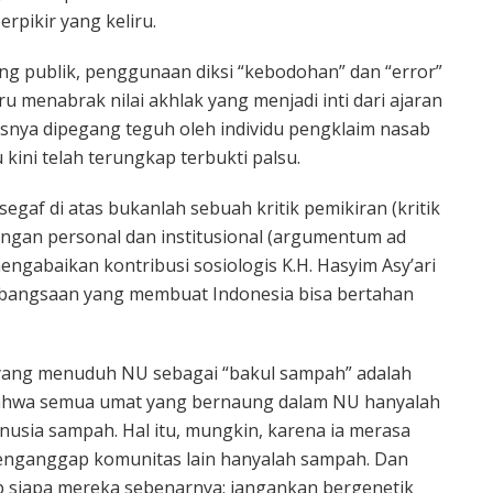
erpikir yang keliru.
ng publik, penggunaan diksi “kebodohan” dan “error”
u menabrak nilai akhlak yang menjadi inti dari ajaran
arusnya dipegang teguh oleh individu pengklaim nasab
u kini telah terungkap terbukti palsu.
ssegaf di atas bukanlah sebuah kritik pemikiran (kritik
angan personal dan institusional (argumentum ad
ngabaikan kontribusi sosiologis K.H. Hasyim Asy’ari
angsaan yang membuat Indonesia bisa bertahan
 yang menuduh NU sebagai “bakul sampah” adalah
ahwa semua umat yang bernaung dalam NU hanyalah
sia sampah. Hal itu, mungkin, karena ia merasa
 menganggap komunitas lain hanyalah sampah. Dan
gkap siapa mereka sebenarnya: jangankan bergenetik