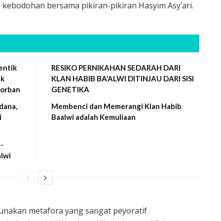
kebodohan bersama pikiran-pikiran Hasyim Asy’ari.
entik
RESIKO PERNIKAHAN SEDARAH DARI
uk
KLAN HABIB BA’ALWI DITINJAU DARI SISI
Korban
GENETIKA
dana,
Membenci dan Memerangi Klan Habib
i
Baalwi adalah Kemuliaan
-
alwi
gunakan metafora yang sangat peyoratif