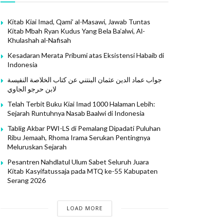
Kitab Kiai Imad, Qami’ al-Masawi, Jawab Tuntas
Kitab Mbah Ryan Kudus Yang Bela Ba’alwi, Al-
Khulashah al-Nafisah
Kesadaran Merata Pribumi atas Eksistensi Habaib di
Indonesia
جواب عماد الدين عثمان البنتني عن كتاب الخلاصة النفيسة
لابن حرجو الجاوي
Telah Terbit Buku Kiai Imad 1000 Halaman Lebih:
Sejarah Runtuhnya Nasab Baalwi di Indonesia
Tablig Akbar PWI-LS di Pemalang Dipadati Puluhan
Ribu Jemaah, Rhoma Irama Serukan Pentingnya
Meluruskan Sejarah
Pesantren Nahdlatul Ulum Sabet Seluruh Juara
Kitab Kasyifatussaja pada MTQ ke-55 Kabupaten
Serang 2026
LOAD MORE