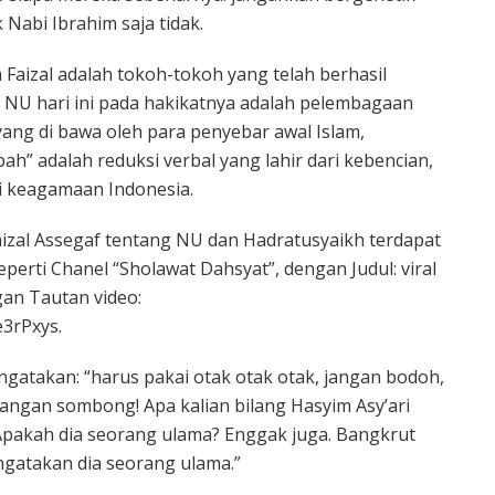
abi Ibrahim saja tidak.
Faizal adalah tokoh-tokoh yang telah berhasil
NU hari ini pada hakikatnya adalah pelembagaan
 yang di bawa oleh para penyebar awal Islam,
ah” adalah reduksi verbal yang lahir dari kebencian,
 keagamaan Indonesia.
izal Assegaf tentang NU dan Hadratusyaikh terdapat
eperti Chanel “Sholawat Dahsyat”, dengan Judul: viral
gan Tautan video:
3rPxys.
ngatakan: “harus pakai otak otak otak, jangan bodoh,
jangan sombong! Apa kalian bilang Hasyim Asy’ari
Apakah dia seorang ulama? Enggak juga. Bangkrut
gatakan dia seorang ulama.”