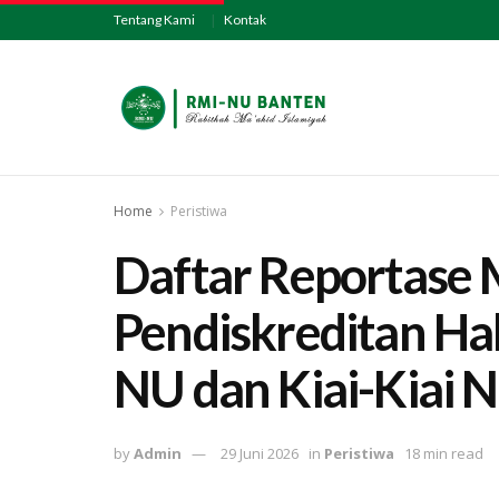
Tentang Kami
Kontak
Home
Peristiwa
Daftar Reportase 
Pendiskreditan Ha
NU dan Kiai-Kiai 
by
Admin
29 Juni 2026
in
Peristiwa
18 min read