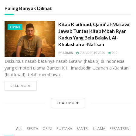
anggota dewan untuk menolak Perppu.
Paling Banyak Dilihat
Sementara, Fathoni dari Forum Aswaja, mengatakan
Kitab Kiai Imad, Qami’ al-Masawi,
“Ulama ditangkap. Ormas Islam dibubarkan. Ini dzalim.
OPINI
Jawab Tuntas Kitab Mbah Ryan
Khianat. Takbir!,” Ali Musthofa, yang membawa nama
Kudus Yang Bela Ba’alwi, Al-
FSPP, mengatakan “FSPP menilai Perppu tersebut lahir
Khulashah al-Nafisah
melanggar HAM serta membuka ruang otoriter.
BY
ADMIN
2 AGUSTUS 2026
210
Karena itu Perppu itu harus dibatalkan.”
Diskursus nasab batalnya nasab Ba’alwi (habaib) di Indonesia
yang dimotori ulama Banten K.H. Imaduddin Utsman al-Bantani
Dari kasus diatas, apakah benar FSPP secara
(Kiai Imad), telah membawa...
organisatoris menolak Perppu pembubaran HTI?
Apakah pernyataannya itu berdasarkan rapat
READ MORE
Presidium pimpinan FSPP? Wallahu a’lam, yang jelas
tidak ada bantahan dari Presidium FSPP.
LOAD MORE
Selain kasus tentang pembubaran HTI di atas, Ali
Musthofa, kerap membawa nama FSPP dalam berbagai
ALL
BERITA
OPINI
PUSTAKA
SANTRI
ULAMA
PESANTREN
aksi protes dan demonstrasi bersama Forum