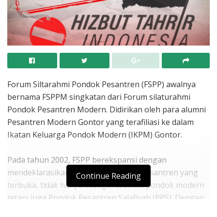
Forum Siltarahmi Pondok Pesantren (FSPP) awalnya
bernama FSPPM singkatan dari Forum silaturahmi
Pondok Pesantren Modern. Didirikan oleh para alumni
Pesantren Modern Gontor yang terafiliasi ke dalam
Ikatan Keluarga Pondok Modern (IKPM) Gontor.
Pada tahun 2002, FSPP berekspansi dengan
mendeklarasikan diri sebagai forum pesantren yang
Continue Reading
terbuka, tidak hanya sebagai asosiasi pondok modern
tetapi juga Pondok Pesantren Salafiyah (PPS). Dengan
merekrut para tokoh pesantren salafiyah yang