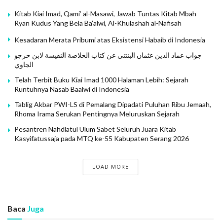
Persatuan Umat Islam Banten (FPUIB). FPUIB adalah
Kitab Kiai Imad, Qami’ al-Masawi, Jawab Tuntas Kitab Mbah
sebuah forum yang di bentuk sekitar pasca 212 yang
Ryan Kudus Yang Bela Ba’alwi, Al-Khulashah al-Nafisah
menjadi wadah faham Islam minoritas non nahdliyyin.
FPUIB diketuai oleh Enting Abdul Karim, Presidium
Kesadaran Merata Pribumi atas Eksistensi Habaib di Indonesia
FSPP dan penasihat FPI Kota Serang, (Suarabanten.id,
جواب عماد الدين عثمان البنتني عن كتاب الخلاصة النفيسة لابن حرجو
الجاوي
24 & 26/12/2020) Enting Abdul Karim namanya mencuat
tahun lalu ketika seorang teroris bernama Novero
Telah Terbit Buku Kiai Imad 1000 Halaman Lebih: Sejarah
Runtuhnya Nasab Baalwi di Indonesia
mengaku mengenal JAD dari Pesantren Al Islam milik
Enting. Menurut Novero ia pertama kali mengaji dan
Tablig Akbar PWI-LS di Pemalang Dipadati Puluhan Ribu Jemaah,
Rhoma Irama Serukan Pentingnya Meluruskan Sejarah
bertemu Abu Bakar Ba’asyir di Pesantren Al Islam
Pesantren Nahdlatul Ulum Sabet Seluruh Juara Kitab
tahun 2009 (Detiknews, 7/8/2020).
Kasyifatussaja pada MTQ ke-55 Kabupaten Serang 2026
Pada April 2018, Ali Mustofa atasnama FSPP hadir
bersama FPUIB dalam demo menuntut penegakan
LOAD MORE
hukum terhadap Sukmawati. (Banten Expres, 7/4/2018).
Pada 16 juni 2020 beredar video ditengah masyarakat
Baca
Juga
melalui media sosial yang berisi bahwa FSPP Kota