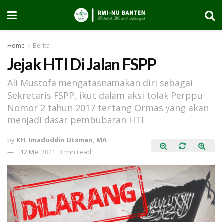
Home
Berita
Jejak HTI Di Jalan FSPP
Ali Mustofa mengatasnamakan diri sebagai
Sekretaris FSPP, ikut dalam aksi tolak Perppu
Nomor 2 tahun 2017 tentang Ormas yang akan
menjadi dasar pembubaran HTI
by
KH. Imaduddin Utsman, MA
12 Mei 2021
3 min read