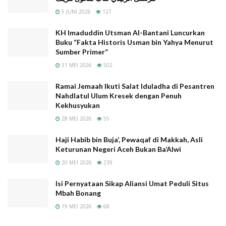
FSPP menjadi sesuai dengan irama doktrin HTI,
5 JUNI 2026
127
khususnya dalam merespon berbagai isu-isu sosial-
politik nasional.
KH Imaduddin Utsman Al-Bantani Luncurkan
Buku “Fakta Historis Usman bin Yahya Menurut
Pada tahun 2016, FSPP membuat pernyataan yang
Sumber Primer”
berisi tentang seruan pemboikotan terhadap salah
31 MEI 2026
502
satu stasiun TV, Metrotv, dan mendesak pemerintah
Ramai Jemaah Ikuti Salat Iduladha di Pesantren
agar memeriksa dengan serius proporsionalitas dan
Nahdlatul Ulum Kresek dengan Penuh
profesionalisme pemberitaannya. Selain tentang
Kekhusyukan
pemboikotan salah satu stasiun tv, dalam pernyataan
28 MEI 2026
55
itu pula dituangkan penolakan terhadap Yayasan
Haji Habib bin Buja’, Pewaqaf di Makkah, Asli
peduli pesantren (YPP) yang diketuai oleh Hari Tanoe;
Keturunan Negeri Aceh Bukan Ba’Alwi
pemboikotan sari roti; kriminalisasi setiap aspirasi
20 MEI 2026
239
umat Islam; juga seruan agar belanja di warung muslim
dan mengesampingkan warung non muslim.
Isi Pernyataan Sikap Aliansi Umat Peduli Situs
Mbah Bonang
(Suaramuhammadiyah, 11/12/2016).
19 MEI 2026
68
Baca
Juga