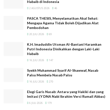
Habaib di Indonesia
Kesadaran Merata Pribumi atas Eksistensi Habaib di
2 AGUSTUS 2026
46
Indonesia
PASCA THESIS, Menyelamatkan Akal Sehat:
PASCA THESIS, Menyelamatkan Akal Sehat: Mengapa
Mengapa Agama Tidak Boleh Dijadikan Alat
Agama Tidak Boleh Dijadikan Alat Pembodohan
Pembodohan
K.H. Imaduddin Utsman Al-Bantani Haramkan Putri
20 JULI 2026
69
Indonesia Dinikahkan dengan Laki-Laki Habaib
K.H. Imaduddin Utsman Al-Bantani Haramkan
Syekh Muhammad Syarif Al-Shawwaf, Nasab Palsu Membela
Putri Indonesia Dinikahkan dengan Laki-Laki
Nasab Palsu
Habaib
16 JULI 2026
147
Syekh Muhammad Syarif Al-Shawwaf, Nasab
Palsu Membela Nasab Palsu
16 JULI 2026
270
Padahal yang di Yaman sana antara Ba’alwi dan Bani Al
Ahdal, kasusnya mirip dengan ini.
Elegi Garis Nasab: Antara yang Hakiki dan yang
Imitasi (Y DNA Nabi Ibrahim Versi Rumail Abbas)
Keduanya sama-sama mengklaim Ubeid sebagai
6 JULI 2026
179
leluhurnya, dan Ahmad bin Isa sebagai bagian dari