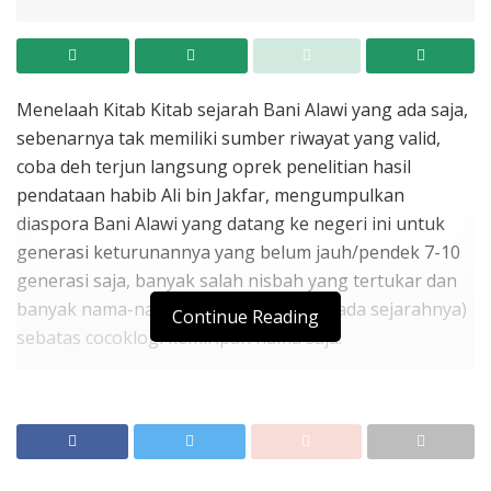
Menelaah Kitab Kitab sejarah Bani Alawi yang ada saja,
sebenarnya tak memiliki sumber riwayat yang valid,
coba deh terjun langsung oprek penelitian hasil
pendataan habib Ali bin Jakfar, mengumpulkan
diaspora Bani Alawi yang datang ke negeri ini untuk
generasi keturunannya yang belum jauh/pendek 7-10
generasi saja, banyak salah nisbah yang tertukar dan
banyak nama-nama diduga fiktif (tidak ada sejarahnya)
Continue Reading
sebatas cocoklogi kemiripan nama saja.
Secara keilmuan sejarah dan nasab, sejarah nasab bani
Alawi aslinya itu amburadul, terus sejarah nasab
amburadul bani Alawi ini mau melawan keakuratan Tes
DNA?