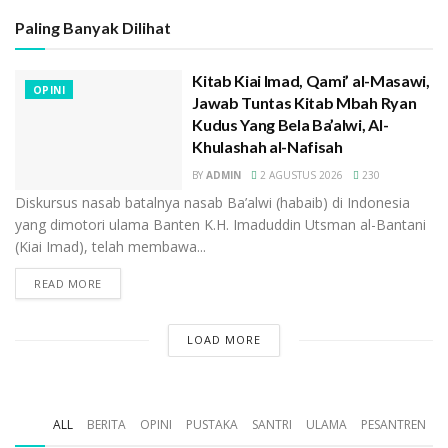
Menurut bani Al Ahdal, Ubeid itu adik/kakaknya Ahmad
Paling Banyak Dilihat
Bin Isa Al Muhajir.
Jadi Ahmad bin Isa Al Muhajir menurut Versi Bani Al
Kitab Kiai Imad, Qami’ al-Masawi,
OPINI
Ahdal adalah pamannya dan merupakan bagian dari
Jawab Tuntas Kitab Mbah Ryan
Kudus Yang Bela Ba’alwi, Al-
trah Musa Al Kadzim, yang mana cucu dari Ubeid dan
Khulashah al-Nafisah
cucu dari Ahmad bin Isa hijrah Ke Yaman di Tahun 540
BY
ADMIN
2 AGUSTUS 2026
230
H.
Diskursus nasab batalnya nasab Ba’alwi (habaib) di Indonesia
Sedangkan menurut Ba’alwi, bani Al Ahdal hanya kawan
yang dimotori ulama Banten K.H. Imaduddin Utsman al-Bantani
(Kiai Imad), telah membawa...
hijrahnya saja, tak ada hubungan sanak saudara dan
bersikukuh Hijrah di Tahun 313 H.
READ MORE
Unik dan menarik ini….
LOAD MORE
Wallahua’lam….
Penulis Abdurrahman Zein Al Banjari, Lc. MA
ALL
BERITA
OPINI
PUSTAKA
SANTRI
ULAMA
PESANTREN
Tags:
ba alawi
ba alawi rungkad
Ba Alwi