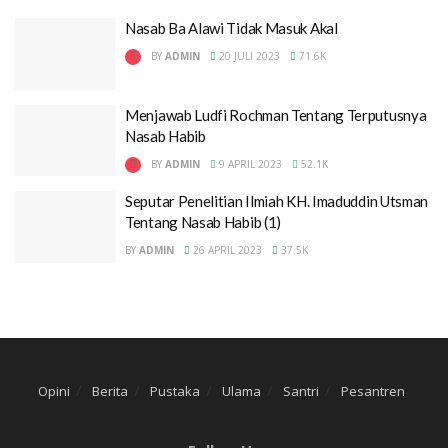
Nasab Ba Alawi Tidak Masuk Akal
BY
ADMIN
20 JULI 2023
71.6K
Menjawab Ludfi Rochman Tentang Terputusnya
Nasab Habib
BY
ADMIN
9 APRIL 2023
52.1K
Seputar Penelitian Ilmiah KH. Imaduddin Utsman
Tentang Nasab Habib (1)
BY
ADMIN
26 APRIL 2023
37.5K
Opini
Berita
Pustaka
Ulama
Santri
Pesantren