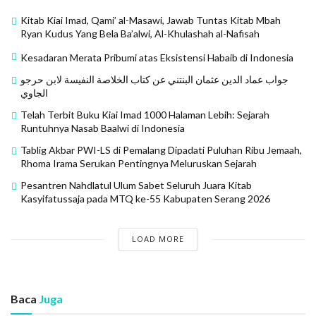
bahar bin smith
bin yahya
budaya nusantra
Kitab Kiai Imad, Qami’ al-Masawi, Jawab Tuntas Kitab Mbah
Ryan Kudus Yang Bela Ba’alwi, Al-Khulashah al-Nafisah
Dzuriyyah
Dzuriyyah Nabi
habaib
habib
halu
Kesadaran Merata Pribumi atas Eksistensi Habaib di Indonesia
hanif alatas
HRS
isnad palsu
Keturunan Nabi
جواب عماد الدين عثمان البنتني عن كتاب الخلاصة النفيسة لابن حرجو
keturunan palsu
Keturunan Rasulullah
الجاوي
KRT. FAQIH WIRAHADININGRAT
makam
makam palsu
Telah Terbit Buku Kiai Imad 1000 Halaman Lebih: Sejarah
manuskrip
Nasab
nasab palsu
nasab rungkad
Runtuhnya Nasab Baalwi di Indonesia
pemalsuan nasab
pemalsuan silsilah
Tablig Akbar PWI-LS di Pemalang Dipadati Puluhan Ribu Jemaah,
Rhoma Irama Serukan Pentingnya Meluruskan Sejarah
pembelokan sejarah
pembongkaran makam
Rasul
Pesantren Nahdlatul Ulum Sabet Seluruh Juara Kitab
Rasulullah SAW
rekomendasi kepada negara
Kasyifatussaja pada MTQ ke-55 Kabupaten Serang 2026
rumail abbas
rungkad
sanad ilmu
sejarah keraton
Silsilah Habib
silsilah nasab
situs budaya
LOAD MORE
sumodiningrat
test DNA
thoha bin yahya
Ubaid
Ubaidillah
ulama
utsman bin yahya
Baca
Juga