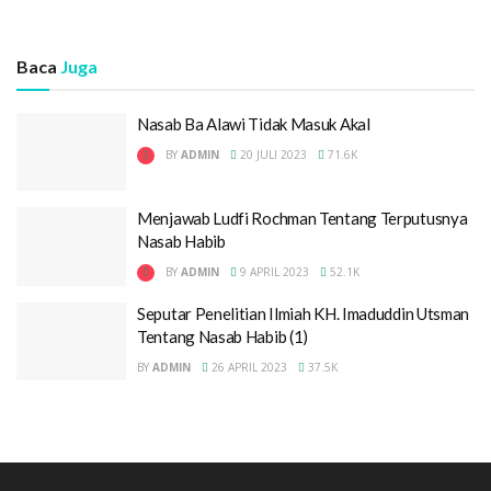
Baca
Juga
Nasab Ba Alawi Tidak Masuk Akal
BY
ADMIN
20 JULI 2023
71.6K
Menjawab Ludfi Rochman Tentang Terputusnya
Nasab Habib
BY
ADMIN
9 APRIL 2023
52.1K
Seputar Penelitian Ilmiah KH. Imaduddin Utsman
Tentang Nasab Habib (1)
BY
ADMIN
26 APRIL 2023
37.5K