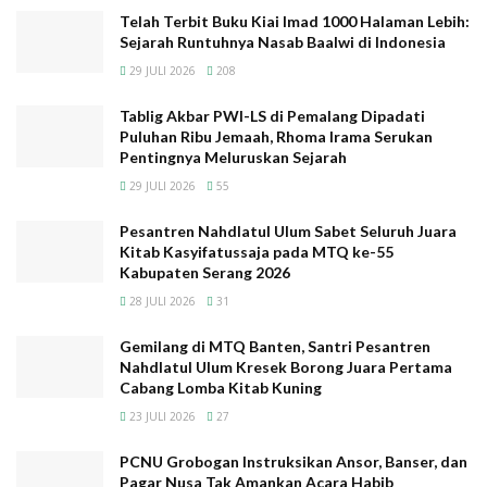
seluruh Indonesia dengan anggaran sebesar Rp 1,2
Telah Terbit Buku Kiai Imad 1000 Halaman Lebih:
Sejarah Runtuhnya Nasab Baalwi di Indonesia
triliun. Rencananya kegiatan ini akan menyerap 36.000
tenaga kerja. Program Penyediaan Sarana dan
29 JULI 2026
208
Prasarana Sanitasi Pondok Pesantren/LPK meliputi
Tablig Akbar PWI-LS di Pemalang Dipadati
pembangunan bangunan MCK yang terdiri dari bilik
Puluhan Ribu Jemaah, Rhoma Irama Serukan
mandi dan kakus/toilet, tempat wudhu, tempat cuci
Pentingnya Meluruskan Sejarah
tangan dan tempat cuci pakaian serta instalasi
29 JULI 2026
55
pengolahan air limbah domestik dengan alokasi
Pesantren Nahdlatul Ulum Sabet Seluruh Juara
anggaran setiap unit sekitar Rp 200 juta.
Kitab Kasyifatussaja pada MTQ ke-55
Kabupaten Serang 2026
Baca
Juga
28 JULI 2026
31
Gemilang di MTQ Banten, Santri Pesantren
Telah Terbit Buku Kiai Imad 1000 Halaman Lebih: Sejarah
Nahdlatul Ulum Kresek Borong Juara Pertama
Runtuhnya Nasab Baalwi di Indonesia
Cabang Lomba Kitab Kuning
Tablig Akbar PWI-LS di Pemalang Dipadati Puluhan Ribu
23 JULI 2026
27
Jemaah, Rhoma Irama Serukan Pentingnya Meluruskan
Sejarah
PCNU Grobogan Instruksikan Ansor, Banser, dan
Pagar Nusa Tak Amankan Acara Habib