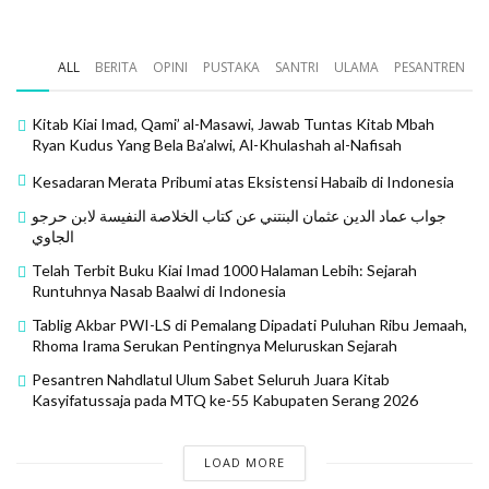
ALL
BERITA
OPINI
PUSTAKA
SANTRI
ULAMA
PESANTREN
Kitab Kiai Imad, Qami’ al-Masawi, Jawab Tuntas Kitab Mbah
Ryan Kudus Yang Bela Ba’alwi, Al-Khulashah al-Nafisah
Kesadaran Merata Pribumi atas Eksistensi Habaib di Indonesia
جواب عماد الدين عثمان البنتني عن كتاب الخلاصة النفيسة لابن حرجو
الجاوي
Telah Terbit Buku Kiai Imad 1000 Halaman Lebih: Sejarah
Runtuhnya Nasab Baalwi di Indonesia
Tablig Akbar PWI-LS di Pemalang Dipadati Puluhan Ribu Jemaah,
Rhoma Irama Serukan Pentingnya Meluruskan Sejarah
Pesantren Nahdlatul Ulum Sabet Seluruh Juara Kitab
Kasyifatussaja pada MTQ ke-55 Kabupaten Serang 2026
LOAD MORE