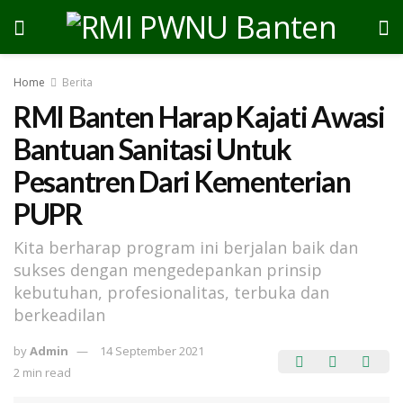
Home
Berita
RMI Banten Harap Kajati Awasi
Bantuan Sanitasi Untuk
Pesantren Dari Kementerian
PUPR
Kita berharap program ini berjalan baik dan
sukses dengan mengedepankan prinsip
kebutuhan, profesionalitas, terbuka dan
berkeadilan
by
Admin
14 September 2021
2 min read