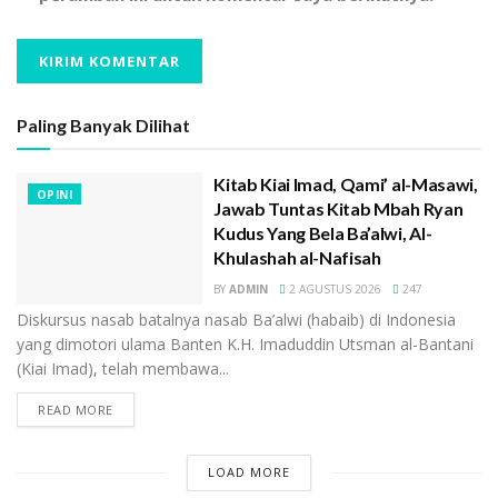
Paling Banyak Dilihat
Kitab Kiai Imad, Qami’ al-Masawi,
OPINI
Jawab Tuntas Kitab Mbah Ryan
Kudus Yang Bela Ba’alwi, Al-
Khulashah al-Nafisah
BY
ADMIN
2 AGUSTUS 2026
247
Diskursus nasab batalnya nasab Ba’alwi (habaib) di Indonesia
yang dimotori ulama Banten K.H. Imaduddin Utsman al-Bantani
(Kiai Imad), telah membawa...
READ MORE
LOAD MORE