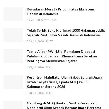
memberikan pernyataan ilmiyah, banyak dari mereka
yang menarik diri dari proyek penelitian. itu terkait
Kesadaran Merata Pribumi atas Eksistensi
Habaib di Indonesia
setelah para peneliti mencapai pembagian kelompok
manusia yang lebih akurat, dan dinasti Bani Hasyim
2 AGUSTUS 2026
49
ditentukan lebih tepat.
Telah Terbit Buku Kiai Imad 1000 Halaman Lebih:
Sejarah Runtuhnya Nasab Baalwi di Indonesia
Mereka yang mengaku sebagai Bani Hasyim
29 JULI 2026
207
kemungkinan telah menarik hasil tes mereka, setelah
Tablig Akbar PWI-LS di Pemalang Dipadati
menjadi jelas bahwa garis keturunan mereka salah dan
Puluhan Ribu Jemaah, Rhoma Irama Serukan
palsu, dan bahwa mereka sama sekali tidak bisa
Pentingnya Meluruskan Sejarah
menjadi Bani Hasyim dan, dalam banyak kasus, mereka
29 JULI 2026
55
sama sekali bukan berasal dari Arab.
Pesantren Nahdlatul Ulum Sabet Seluruh Juara
Al-Shuaibi membenarkan, bahwa dia dapat
Kitab Kasyifatussaja pada MTQ ke-55
Kabupaten Serang 2026
memperoleh beberapa hasil dari mereka yang
28 JULI 2026
31
mengaku dari Bani Hasyim Yaman, yang sepenuhnya
berada di luar garis keturunan dan asal usul Arab.
Gemilang di MTQ Banten, Santri Pesantren
Nahdlatul Ulum Kresek Borong Juara Pertama