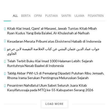
Telah Terbit Buku Kiai Imad 1000 Halaman Lebih: Sejarah
Runtuhnya Nasab Baalwi di Indonesia
ALL
BERITA
OPINI
PUSTAKA
SANTRI
ULAMA
PESANTREN
Tablig Akbar PWI-LS di Pemalang Dipadati Puluhan Ribu
Jemaah, Rhoma Irama Serukan Pentingnya Meluruskan
Sejarah
Kitab Kiai Imad, Qami’ al-Masawi, Jawab Tuntas Kitab Mbah
Ryan Kudus Yang Bela Ba’alwi, Al-Khulashah al-Nafisah
Pesantren Nahdlatul Ulum Sabet Seluruh Juara Kitab
Kasyifatussaja pada MTQ ke-55 Kabupaten Serang 2026
Kesadaran Merata Pribumi atas Eksistensi Habaib di Indonesia
جواب عماد الدين عثمان البنتني عن كتاب الخلاصة النفيسة لابن حرجو
الجاوي
Telah Terbit Buku Kiai Imad 1000 Halaman Lebih: Sejarah
Runtuhnya Nasab Baalwi di Indonesia
3- Contoh seseorang dari Keluarga Sharaf al-Din
Tablig Akbar PWI-LS di Pemalang Dipadati Puluhan Ribu Jemaah,
(Sharaf al-Din, keturunan al-Hadi al-Rasi Saada) dari
Rhoma Irama Serukan Pentingnya Meluruskan Sejarah
silsilah E-Y17750, yang juga bukan bagian dari silsilah
Pesantren Nahdlatul Ulum Sabet Seluruh Juara Kitab
Arab, meskipun demikian klaim anggota keluarga ini
Kasyifatussaja pada MTQ ke-55 Kabupaten Serang 2026
bahwa mereka adalah Bani Hasyim, yang berarti klaim
mereka salah. Garis keturunan ini berasal dari Afrika
LOAD MORE