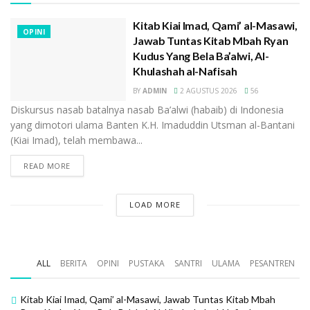
Kitab Kiai Imad, Qami’ al-Masawi,
OPINI
Jawab Tuntas Kitab Mbah Ryan
Musyawarah tersebut memutuskan diantaranya
Kudus Yang Bela Ba’alwi, Al-
sebagai berikut, membentuk dan mendirikan Jami’ ah
Khulashah al-Nafisah
Nahdlatul Ulama (NU), dan bagi yang sudah memiliki
BY
ADMIN
2 AGUSTUS 2026
56
nama lembaga ditambahkan linahdlotil ulama, atau
Diskursus nasab batalnya nasab Ba’alwi (habaib) di Indonesia
Jami ‘ah Nahdlatul Ulama, seperti Jauharotun Naqiyah
yang dimotori ulama Banten K.H. Imaduddin Utsman al-Bantani
(Kiai Imad), telah membawa...
di Cibeber, al – khaeriyah Citangkil, dan Nurul Falah di
Petir.
READ MORE
Pembentukan NU dan penambahan Nama Math’ ul
Anwar linahdlotil ulama dipertanggungjawabkan
LOAD MORE
kepada HB (hoofd Bistir/pengurus Besar) Mat’laul
Anwar di Menes.
Di antara ulama Mat ‘laul Anwar saat itu adalah KH.
ALL
BERITA
OPINI
PUSTAKA
SANTRI
ULAMA
PESANTREN
Saiman (Sulaiman) Cibinglu Menes, KH. Ma’ mun
Labuan, KH. Muniran Munjul, KH. Abbas Cibaliung, KH.
Kitab Kiai Imad, Qami’ al-Masawi, Jawab Tuntas Kitab Mbah