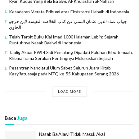
Ryan Kudus Yang Bela Ba’alwi, Al-Khulashah al-Nafisah
Habri bin KH. Abdurrahman Bahrul Ulum, KH. Ali Husen
Mandalawangi, KH. Rd. Sugiri Mandalawangi, KH. Med
Kesadaran Merata Pribumi atas Eksistensi Habaib di Indonesia
dan KH Ghozali Petir, dan KH. Halimi Ciherang.
جواب عماد الدين عثمان البنتني عن كتاب الخلاصة النفيسة لابن حرجو
الجاوي
Pada muktamar NU di Malang ke 12 tahun 1937, KH. E.
Telah Terbit Buku Kiai Imad 1000 Halaman Lebih: Sejarah
Muhammad Yasin yang diteruskan menantunya, KH.
Runtuhnya Nasab Baalwi di Indonesia
Tb. M. Rusydi bin KH. Tb. Arsyad di tunjuk untuk
Tablig Akbar PWI-LS di Pemalang Dipadati Puluhan Ribu Jemaah,
menyelenggarakan muktamar NU ke 13 tahun 1938 di
Rhoma Irama Serukan Pentingnya Meluruskan Sejarah
Menes.
Pesantren Nahdlatul Ulum Sabet Seluruh Juara Kitab
Kasyifatussaja pada MTQ ke-55 Kabupaten Serang 2026
Pada saat NU melaksanakan muktamar di Palembang
pada tahun 1952 tiga tokoh ulama Banten yang hadir
LOAD MORE
KH. Amin Djasuta serang, KH. Ayip Muhammad
Dzuhri(menantu KH. Tb Ahmad Khotib), dan KH. Uwes
Abu Bakar yang saat itu juga menjabat ketua NU
Banten.
Baca
Juga
Salah satu keputusan muktamar Palembang
Nasab Ba Alawi Tidak Masuk Akal
diantaranya NU menyatakan keluar dari Masyumi.