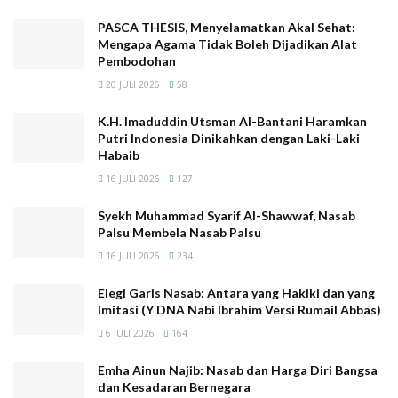
ushuluddin.
PASCA THESIS, Menyelamatkan Akal Sehat:
Pada saat itu dari Banten turut hadir antara lain kiyai
Mengapa Agama Tidak Boleh Dijadikan Alat
Pembodohan
mas Abdurrahman yang mewakili jamaah Mat ‘laul
20 JULI 2026
58
Anwar. KH. Mas Abdurrahman adalah putra kiyai Mas
Djamal al – Djanakawi yang lahir pada tahun 1868 M di
K.H. Imaduddin Utsman Al-Bantani Haramkan
kampung Janaka, tepatnya di lereng Gunung Haseupan
Putri Indonesia Dinikahkan dengan Laki-Laki
Habaib
Pandeglang Banten. Ayahnya K. Mas Djamal al –
Djanakawi adalah keturunan Mas Jong dan Agus Ju
16 JULI 2026
127
yang pergi meninggalkan istana menuju lereng
Syekh Muhammad Syarif Al-Shawwaf, Nasab
gunung Haseupan dalam rangka bergerilya menyusun
Palsu Membela Nasab Palsu
kekuatan melawan penjajah Belanda.
16 JULI 2026
234
Kiyai Mas Abdurrahman pernah berguru kepada KH.
Elegi Garis Nasab: Antara yang Hakiki dan yang
Sahib di kampung Kadu pinang, KH. Ma ‘mun Serang,
Imitasi (Y DNA Nabi Ibrahim Versi Rumail Abbas)
Syeikh Asnawi Caringin, syeikh Nawawi al – Bantani dan
6 JULI 2026
164
Syeikh Ahmad Khatib al – Minangkabawi. Ia kembali
Emha Ainun Najib: Nasab dan Harga Diri Bangsa
dari Makkah pada tahun 1910 M. Kiyai Mas
dan Kesadaran Bernegara