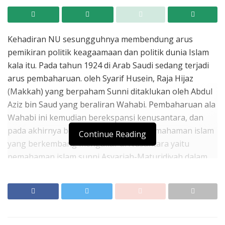
Kehadiran NU sesungguhnya membendung arus
pemikiran politik keagaamaan dan politik dunia Islam
kala itu. Pada tahun 1924 di Arab Saudi sedang terjadi
arus pembaharuan. oleh Syarif Husein, Raja Hijaz
(Makkah) yang berpaham Sunni ditaklukan oleh Abdul
Aziz bin Saud yang beraliran Wahabi. Pembaharuan ala
Wahabi ini kemudian berekspansi kenusantara, dan
pada akhirnya bersentuhan dengan pemahaman islam
Continue Reading
yang berkembang mengakar di Nusantara yaitu
pemahaman islam sunni Asyariah-Maturidiyah dalam
aqidah, bidang fiqh mengakomodir 4 mazhab mut’abar,
dan terakhir bertasauf menganut dasar-dasar ajaran
Imam Abu Qosim Al-Junaidi.
Pemahaman ala Wahabi di Indoensia disambut oleh